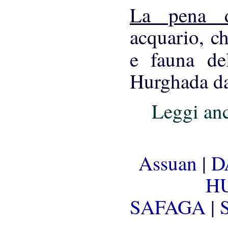
La pena 
acquario, ch
e fauna d
Hurghada da
Leggi an
Assuan
|
D
H
SAFAGA
|