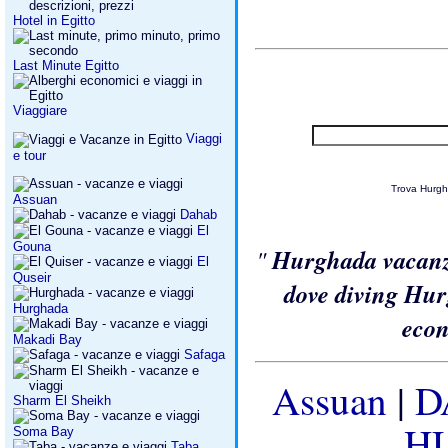
Hotel in Egitto
Last Minute Egitto
Viaggiare
Viaggi
e tour
Trova Hurg
Assuan
Dahab
El
Gouna
"
Hurghada vacan
El
Quseir
dove diving Hu
Hurghada
econ
Makadi Bay
Safaga
Assuan
|
D
Sharm El Sheikh
H
Soma Bay
Taba