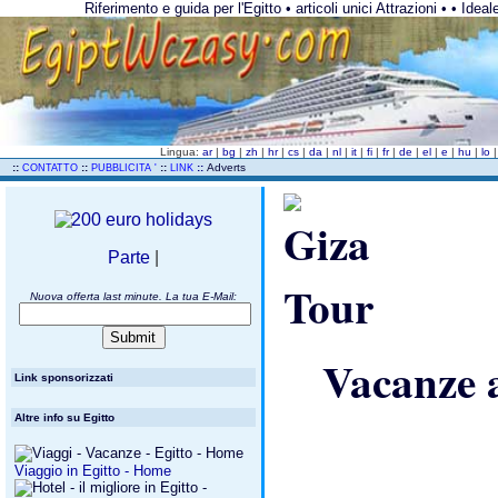
Riferimento e guida per l'Egitto • articoli unici Attrazioni • • Id
Lingua:
ar
|
bg
|
zh
|
hr
|
cs
|
da
|
nl
|
it
|
fi
|
fr
|
de
|
el
|
e
|
hu
|
lo
..
::
::
::
::
Adverts
CONTATTO
PUBBLICITA '
LINK
Parte
|
Nuova offerta last minute. La tua E-Mail:
Vacanze
Link sponsorizzati
Altre info su Egitto
Viaggio in Egitto - Home