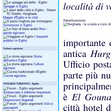
località di 
Spiagge in Egitto
Mappe d'Egitto e le città
Advertisements
Immersioni in Egitto
Resi -
parole egiziano
I trasporti
importante 
pubblici in Egitto
Hur
antica
Cultura egiziano
Storia
Ufficio post
dell'antico Egitto
Cultura
egiziano
parte più nu
Cucina egiziana
principalme
TOOLBOX TURISTICO - Egitto
El Goun
è
Ambasciate e telefono importanti
Disposizioni doganali
città hotel 
Visti e
passaporti