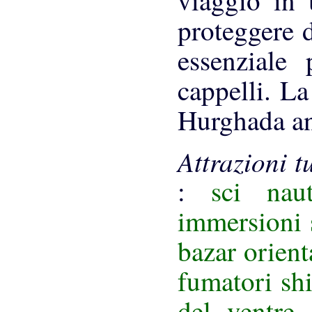
viaggio in 
proteggere d
essenziale 
cappelli. La
Hurghada a
Attrazioni t
:
sci nau
immersioni 
bazar orient
fumatori shi
del ventre 