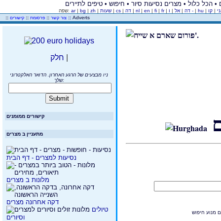
ני
|
|
hu
|
ו -
דה
|
אל
|
|
fr
|
fi
|
en
|
nl
|
דה
|
cs
|
שעות
|
zh
|
bg
|
ar
שפה:
..
::
::
::
::
Adverts
צור קשר
פרסומת
קישורים
|
חלק
ניו מבצעים של הרגע האחרון. הדואר האלקטרוני
שלך:
קישורים ממומנים
מתעניין ב מצרים
נסיעות למצרים - דף הבית
מלונות ב מצרים
דקה אחרונה מצרים
טיולים
וסיורים