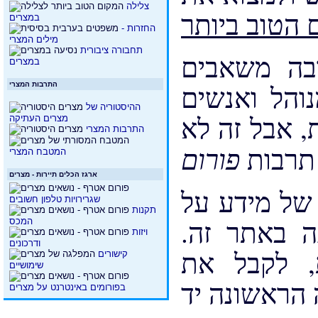
צלילה
במצרים
החזרות -
מילים המצרי
תחבורה ציבורית
בה משאבים
במצרים
והל ואנשים
התרבות המצרי
ההיסטוריה של
, אבל זה לא
מצרים העתיקה
התרבות המצרי
תרבות
המטבח המצרי
ארגז הכלים תיירות - מצרים
של מידע על
שגרירויות טלפון חשובים
תקנות
 באתר זה.
המכס
ויזות
ודרכונים
, לקבל את
קישורים
שימושיים
בפורומים באינטרנט על מצרים