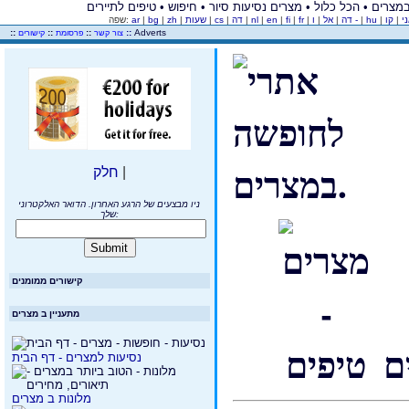
ני
|
|
hu
|
ו -
דה
|
אל
|
|
fr
|
fi
|
en
|
nl
|
דה
|
cs
|
שעות
|
zh
|
bg
|
ar
שפה:
..
::
::
::
::
Adverts
צור קשר
פרסומת
קישורים
|
חלק
ניו מבצעים של הרגע האחרון. הדואר האלקטרוני
שלך:
קישורים ממומנים
מתעניין ב מצרים
נסיעות למצרים - דף הבית
מלונות ב מצרים