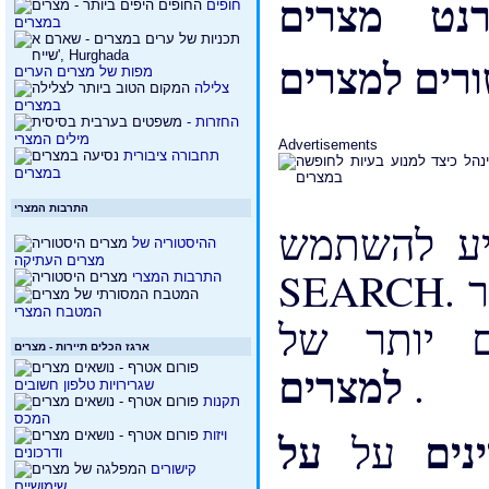
למה אני צריך למצוא בדף האינטרנט
חופים
במצרים
מפות של מצרים הערים
צלילה
במצרים
החזרות -
מילים המצרי
Advertisements
תחבורה ציבורית
במצרים
התרבות המצרי
 להשתמש SUPER
ההיסטוריה של
מצרים העתיקה
SEARCH. מנוע חיפוש זה הוא אופטימיזציה עבור
התרבות המצרי
המטבח המצרי
ארגז הכלים תיירות - מצרים
למצרים
.
שגרירויות טלפון חשובים
תקנות
המכס
ינים
על
על
ויזות
ודרכונים
קישורים
שימושיים