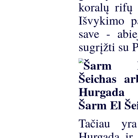
koralų rifų
Išvykimo pa
save - abie
sugrįžti su 
Šarm El Še
Tačiau yr
Hurgada ir