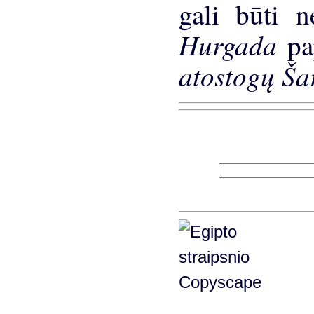
gali būti n
Hurgada
pa
atostogų Ša