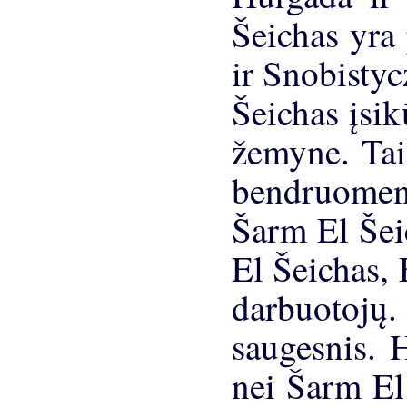
Šeichas yra
ir Snobisty
Šeichas įsik
žemyne. Tai
bendruomen
Šarm El Šei
El Šeichas, 
darbuotojų
saugesnis. 
nei Šarm El 