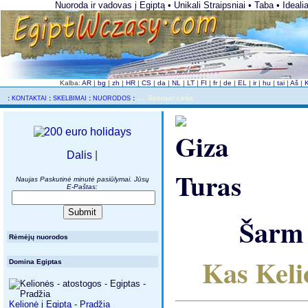
Nuoroda ir vadovas į Egiptą • Unikali Straipsniai • Taba • Ideali
Kalba:
AR
|
bg
|
zh
|
HR
|
CS
|
da
|
NL
|
LT
|
FI
|
fr
|
de
|
EL
|
ir
|
hu
|
tai
|
Aš
|
...
..
:
:
:
:
Sponsor Links
KONTAKTAI
SKELBIMAI
NUORODOS
Dalis
|
Naujas Paskutinė minutė pasiūlymai. Jūsų
E-Paštas:
Šarm 
Rėmėjų nuorodos
Kas Keli
Domina Egiptas
Kelionė į Egiptą - Pradžia