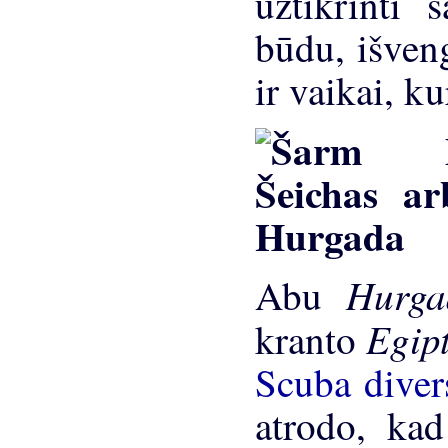
užtikrinti 
būdu, išveng
ir vaikai, k
Hurg
Abu
Egip
kranto
Scuba dive
atrodo, ka