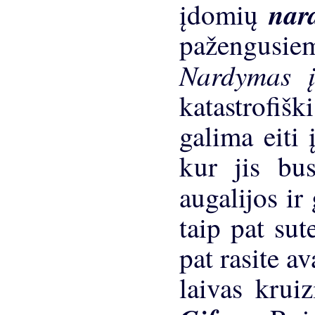
nar
įdomių
pažengusi
Nardymas į
katastrofišk
galima eiti 
kur jis bu
augalijos i
taip pat sut
pat rasite a
laivas krui