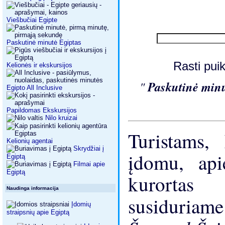
Viešbučiai Egipte
Paskutinė minutė Egiptas
Rasti pui
Kelionės ir ekskursijos
"
Paskutinė min
Egipto All Inclusive
Papildomas Ekskursijos
Nilo kruizai
Turistams,
Kelionių agentai
Skrydžiai į
įdomu, api
Egiptą
Filmai apie
Egiptą
kurortas
Naudinga informacija
susiduriame
Įdomių
straipsnių apie Egiptą