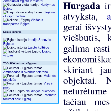
Hurgada
i
Žemėlapiai Egipto ir miestai
Nardymas
Egipte
atvyksta,
Grąžina
- Egipto žodžiai
Viešasis
gerai išvyst
transportas Egipte
Egipto kultūros
viešbutis, 
Istorija Senovės
galima rast
Egiptas
Egipto kultūros
Egipto
ekonomiška
virtuvė
TOOLBOX turizmo - Egiptas
skiriant j
Ambasados ​​ir svarbus telefono
objektai.
Muitinės
taisyklės
Vizų ir
neturėtume
pasų
Naudingos nuorodos
Interneto
tačiau mes 
forumai apie Egiptą