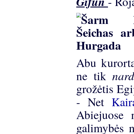
Gifun
- Ro
Abu kurorta
nar
ne tik
grožėtis Egi
- Net
Kai
Abiejuose m
galimybės 