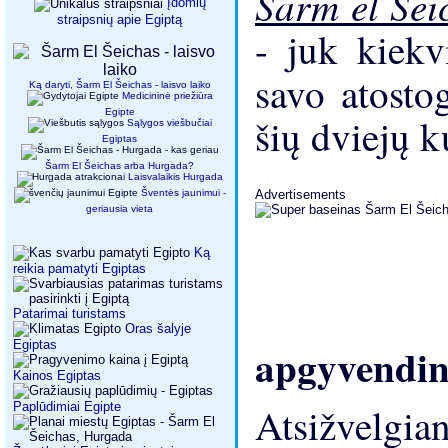
Šarm el Še
Įdomių
straipsnių apie Egiptą
- juk kiekv
savo atosto
Ką daryti, Šarm El Šeichas - laisvo laiko
Medicininė priežiūra
Egipte
šių dviejų k
Sąlygos viešbučiai
Egiptas
Šarm El Šeichas arba Hurgada?
Laisvalaikis Hurgada
Šventės jaunimui -
Advertisements
geriausia vieta
Ką
reikia pamatyti Egiptas
Patarimai turistams
Oras šalyje
Egiptas
apgyvendi
Kainos Egiptas
Paplūdimiai Egipte
Atsižvelgia