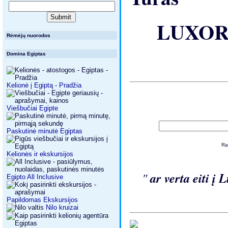
LUXO
Rėmėjų nuorodos
Domina Egiptas
Kelionė į Egiptą - Pradžia
Viešbučiai Egipte
Paskutinė minutė Egiptas
Ra
Kelionės ir ekskursijos
"
ar verta eiti į
Egipto All Inclusive
Papildomas Ekskursijos
Nilo kruizai