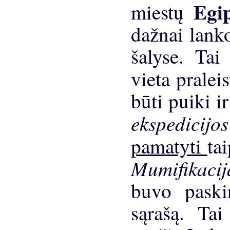
Egi
miestų
dažnai lank
šalyse. Tai
vieta pralei
būti puiki i
ekspedicij
pamatyti
ta
Mumifikaci
buvo pask
sąrašą. Tai