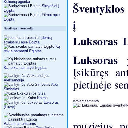
Kelionių agentai
Skrydžiai į
Egiptą
Filmai apie
Egiptą
Naudinga informacija
L
Įdomių
straipsnių apie Egiptą
Ką
reikia pamatyti Egiptas
Luksoras
Įsikūręs an
Ką reikia pamatyti Egiptas
pietinėje se
Aleksandrija
Abu
Simbelas
Giza
Kairas
Advertisements
Luksoras
(Luxor)
muziejus p
Patarimai turistams
Oras šalyje