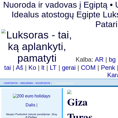
Nuoroda ir vadovas į Egiptą • U
Idealus atostogų Egipte Luks
Patar
Kalba:
AR
|
bg
tai
|
Aš
|
Ko
|
lt
|
LT
|
gerai
|
COM
|
Penk
Kar
...
..
:
:
:
:
Sponsor Links
KONTAKTAI
SKELBIMAI
NUORODOS
Dalis
|
Naujas Paskutinė minutė pasiūlymai. Jūsų
E-Paštas: