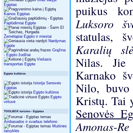
Egiptas
puikus ko
Kainos Egiptas
Luksoro š
Paplūdimiai Egipte
statulas, š
Žemėlapiai Egipto ir miestai
Nardymas
Karalių s
Egipte
Grąžina
- Egipto žodžiai
Nilas. Jie
Viešasis
transportas Egipte
Karnako šve
Egipto kultūros
Nilo, buvo 
Istorija Senovės
Egiptas
Egipto kultūros
Kristų. Tai 
Egipto
virtuvė
Senovės E
TOOLBOX turizmo - Egiptas
Amonas-R
Ambasados ​​ir svarbus telefono
Muitinės
taisyklės