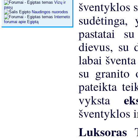
šventyklos s
Vizų ir
pasų
Naudingos nuorodos
sudėtinga,
Interneto
forumai apie Egiptą
pastatai s
dievus, su d
labai šventa
su granito 
pateikta tei
ek
vyksta
šventyklos i
Luksoras