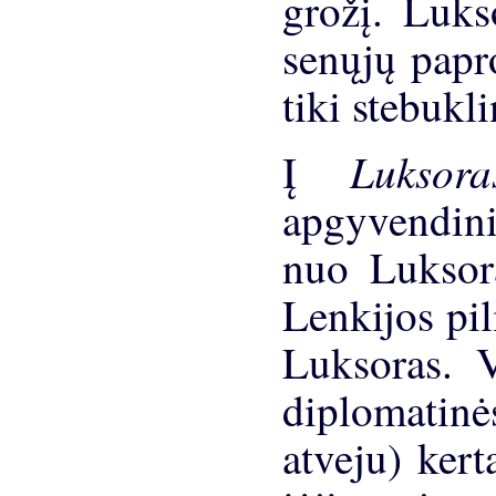
grožį. Luks
senųjų papr
tiki stebukl
Lukso
Į
apgyvendini
nuo Luksora
Lenkijos pili
Luksoras. V
diplomatinė
atveju) kert