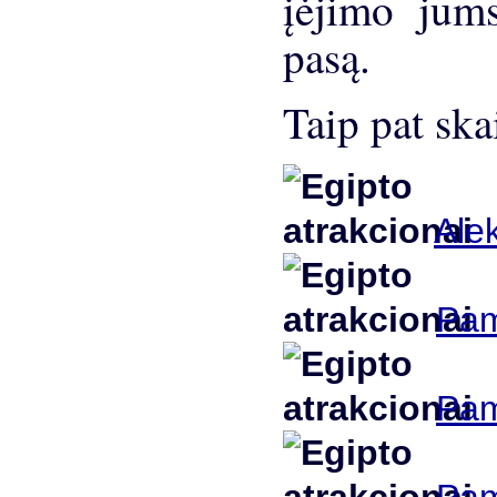
įėjimo jums
pasą.
Taip pat ska
Alek
Pam
Pam