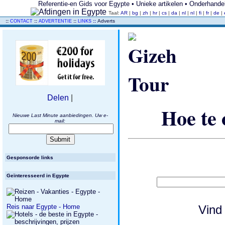
Referentie-en Gids voor Egypte • Unieke artikelen • Onderhande
Taal:
AR
|
bg
|
zh
|
hr
|
cs
|
da
|
nl
|
nl
|
fi
|
fr
|
de
|
..
::
::
::
::
Adverts
CONTACT
ADVERTENTIE
LINKS
Delen
|
Hoe te
Nieuwe Last Minute aanbiedingen. Uw e-
mail:
Gesponsorde links
Geïnteresseerd in Egypte
Reis naar Egypte - Home
Vind