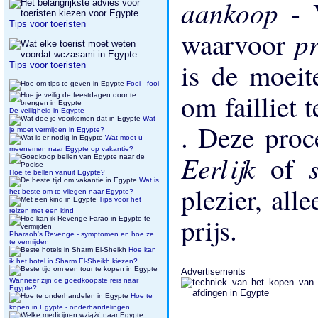
aankoop
- 
Tips voor toeristen
p
waarvoor
is de moei
Tips voor toeristen
Fooi - fooi
om failliet 
De veiligheid in Egypte
Wat
. Deze proc
je moet vermijden in Egypte?
Wat moet u
meenemen naar Egypte op vakantie?
Eerlijk
of
Hoe te bellen vanuit Egypte?
Wat is
plezier, all
het beste om te vliegen naar Egypte?
Tips voor het
reizen met een kind
prijs.
Pharaoh's Revenge - symptomen en hoe ze
te vermijden
Hoe kan
ik het hotel in Sharm El-Sheikh kiezen?
Advertisements
Wanneer zijn de goedkoopste reis naar
Egypte?
Hoe te
kopen in Egypte - onderhandelingen