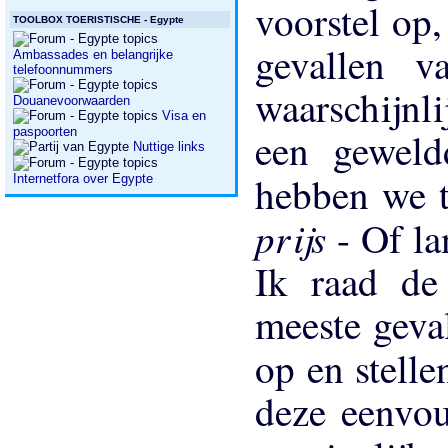
voorstel op,
TOOLBOX TOERISTISCHE - Egypte
gevallen v
Ambassades en belangrijke
telefoonnummers
waarschijnl
Douanevoorwaarden
Visa en
paspoorten
een geweld
Nuttige links
hebben we t
Internetfora over Egypte
prijs
- Of l
Ik raad de
meeste geva
op en stell
deze eenvo