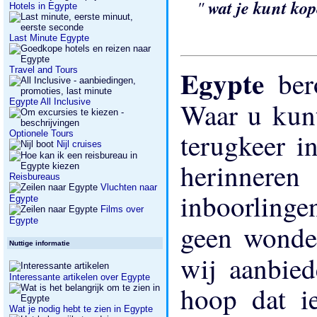
"
wat je kunt ko
Hotels in Egypte
Last Minute Egypte
Egypte
Travel and Tours
be
Egypte All Inclusive
Waar u kun
terugkeer i
Optionele Tours
Nijl cruises
herinnere
Reisbureaus
Vluchten naar
inboorlingen
Egypte
Films over
Egypte
geen wonde
Nuttige informatie
wij aanbie
Interessante artikelen over Egypte
hoop dat i
Wat je nodig hebt te zien in Egypte