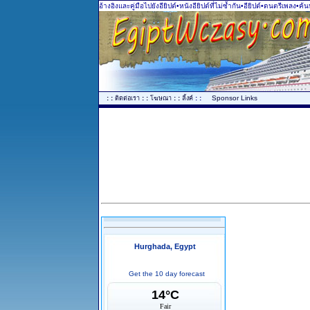
อ้างอิงและคู่มือไปยังอียิปต์•หนังอียิปต์ที่ไม่ซ้ำกัน•อียิปต์•ดนตรีเพลง•ค้
..
: :
: :
: :
: :
...
Sponsor Links
ติดต่อเรา
โฆษณา
ลิ้งค์
Hurghada, Egypt
Get the 10 day forecast
14°C
Fair