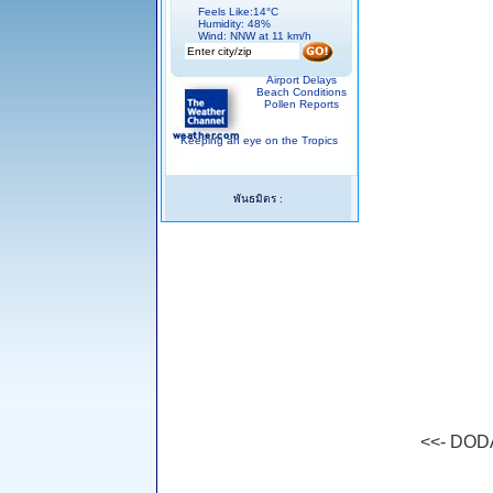
Feels Like:14°C
Humidity: 48%
Wind: NNW at 11 km/h
Airport Delays
Beach Conditions
Pollen Reports
Keeping an eye on the Tropics
พันธมิตร :
<<- DODA