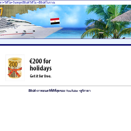
นหา•วิดีโอ•วันหยุดอียิปต์วิดีโอ
•อียิปต์โบราณ
อียิปต์•ภาพยนตร์ที่ดีที่สุดของ YouTube •ฮูร์กาดา