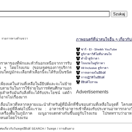
 ๆ , รายการทางด้านขวา
ภาพยนตร์ที่น่าสนใจอื่น ๆ เกี่ยวกับอ
ซาร์ - El - Sheikh YouTube
ฮูร์กาดาวิดีโอที่น่าสนใจ
ดำน้ำฮูร์กาดา
าราคาของที่พักและทัวร์นอกเหนือจากการรับ
โรงแรมในฮูร์กาดา
อื่น ๆ โดยโรงแรม (ขอบเขตของการบริการ
All Inclusive ฮูร์กาดา
วนใหญ่มักจะเลือกตัวเลือกนี้จะได้รับเป็นชนิด
การจลาจลในอียิปต์
การปฏิวัติในอียิปต์
อียิปต์โบราณ
ณเพียงแค่ในส่วนที่เหลือในอียิปต์และจะไม่ย้าย
กับสามวันในการใช้จ่ายในการทัศนศึกษานอก
Advertisements
ยสำหรับมันกับสิ่งที่จะได้รับประโยชน์ แต่ถ้า
อาจไม่เรื่องมาก
่อนไหวที่หลากหลายแนะนำสำหรับผู้ที่มีเด็กที่ชื่นชอบส่วนที่เหลือในจุดที่ โครงสร
กติจะอยู่ที่สิ่งต่อไปนี้จะรวม : อาหารเช้าอาหารเช้าที่สองรับประทานอาหารกลาง
ละเครื่องดื่มในภูมิภาค เมนูอาจแตกต่างกันขึ้นอยู่กับโรงแรม โปรดทราบว่าอาห
ี่กำหนดโดยโรงแรม
เศษเกี่ยวกับวันหยุดอียิปต์ SEARCH / วันหยุด / การเดินทาง