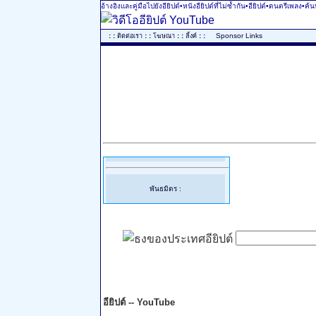
อ้างอิงและคู่มือไปยังอียิปต์•หนังอียิปต์ที่ไม่ซ้ำกัน•อียิปต์•ดนตรีเพลง•ค้
..
: :
: :
: :
: :
...
Sponsor Links
ติดต่อเรา
โฆษณา
ลิ้งค์
พันธมิตร :
อียิปต์ -- YouTube