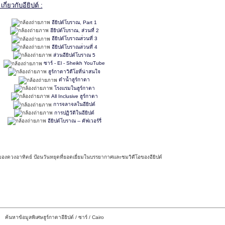
ี่ยวกับอียิปต์ :
อียิปต์โบราณ, Part 1
อียิปต์โบราณ, ส่วนที่ 2
อียิปต์โบราณส​​่วนที่ 3
อียิปต์โบราณส​​่วนที่ 4
ส่วนอียิปต์โบราณ 5
ซาร์ - El - Sheikh YouTube
ฮูร์กาดาวิดีโอที่น่าสนใจ
ดำน้ำฮูร์กาดา
โรงแรมในฮูร์กาดา
All Inclusive ฮูร์กาดา
การจลาจลในอียิปต์
การปฏิวัติในอียิปต์
อียิปต์โบราณ -- คัฟเวอร์รี่
นรักของดวงอาทิตย์ ป้อนวันหยุดที่ยอดเยี่ยมในบรรยากาศและชมวิดีโอของอียิปต์
ค้นหาข้อมูลพิเศษฮูร์กาดาอียิปต์ / ซาร์ / Cairo