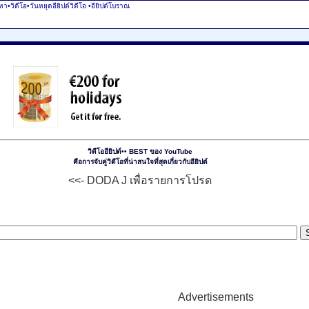
นหา•วิดีโอ•วันหยุดอียิปต์วิดีโอ
•อียิปต์โบราณ
วิดีโออียิปต์•• BEST ของ YouTube
คือการจับคู่วิดีโอที่น่าสนใจที่สุดเกี่ยวกับอียิปต์
<<- DODA J เพื่อรายการโปรด
Advertisements