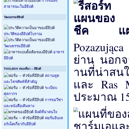
การขนส่ง
สาธารณะในอียิปต์
วัฒนธรรมอียิปต์
แผ
ประวัติของอียิปต์โบราณ
Pozazując
วัฒนธรรมอียิปต์
อาหาร
ย่าน นอกจาก
อียิปต์
านที่น่าส
TOOLBOX ท่องเที่ยว -- อียิปต์
สถานทูต
และ Ras 
และโทรศัพท์ที่สำคัญ
ระเบียบ
ประมาณ 15
ศุลกากร
การขอวีซ่า
และหนังสือเดินทาง
ลิงค์ที่น่าสนใจ
ฟอรั่มอินเท
อร์เน็ตเกี่ยวกับอียิปต์