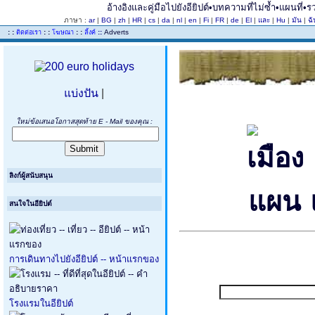
อ้างอิงและคู่มือไปยังอียิปต์•บทความที่ไม่ซ้ำ•แผนที่•ร
ภาษา :
ar
|
BG
|
zh
|
HR
|
cs
|
da
|
nl
|
en
|
Fi
|
FR
|
de
|
El
|
และ
|
Hu
|
มัน
|
ฉ
..
: :
: :
: :
::
Adverts
ติดต่อเรา
โฆษณา
ลิ้งค์
แบ่งปัน
|
ใหม่ข้อเสนอโอกาสสุดท้าย E - Mail ของคุณ :
ลิงก์ผู้สนับสนุน
สนใจในอียิปต์
การเดินทางไปยังอียิปต์ -- หน้าแรกของ
โรงแรมในอียิปต์