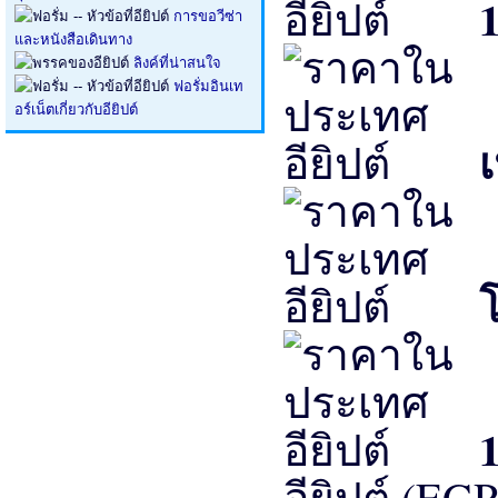
การขอวีซ่า
และหนังสือเดินทาง
ลิงค์ที่น่าสนใจ
ฟอรั่มอินเท
อร์เน็ตเกี่ยวกับอียิปต์
1
อียิปต์ (EGP