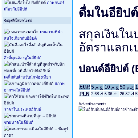
ภาพยนตร์
ดื่มในอียิปต์
เกี่ยวกับอียิปต์
ข้อมูลที่เป็นประโยชน์
สกุลเงินในป
บทความที่น่า
สนใจเกี่ยวกับอียิปต์
อัตราแลกเปล
สิ่งที่คุณต้องดูในอียิปต์
ปอนด์อียิปต์ 
เคล็ดลับสำหรับนักท่องเที่ยว
สภาพ
EGP
ج.م 50
ج.م 10
ج.م 5
อากาศในอียิปต์
PLN
2.68 zł
5.36 zł
26.82 zł
5
Advertisements
ราคาในประเทศอียิปต์
ชายหาดในอียิปต์