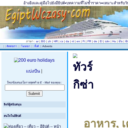
อ้างอิงและคู่มือไปยังอียิปต์•บทความที่ไม่ซ้ำราคา••เหมาะสำหรับวั
ภาษา :
ar
|
BG
|
zh
|
HR
|
cs
|
da
|
nl
|
en
|
Fi
|
FR
|
de
|
El
|
และ
|
Hu
|
มัน
|
ฉ
..
: :
: :
: :
::
Adverts
ติดต่อเรา
โฆษณา
ลิ้งค์
แบ่งปัน
|
ใหม่ข้อเสนอโอกาสสุดท้าย E - Mail ของคุณ :
ลิงก์ผู้สนับสนุน
สนใจในอียิปต์
อาหาร, เค