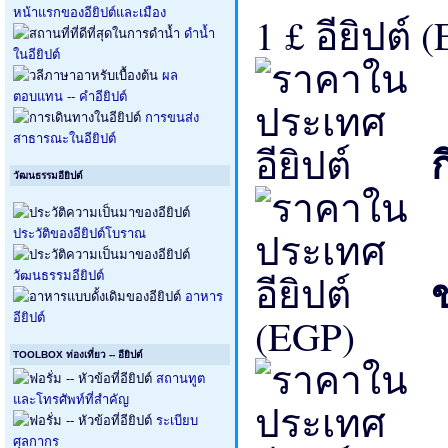
หน้าแรกของอียิปต์และเมือง
1 £ อียิปต์ 
ดำน้ำ
ในอียิปต์
ผล
ตอบแทน -- คำอียิปต์
การขนส่ง
สาธารณะในอียิปต์
วัฒนธรรมอียิปต์
ประวัติของอียิปต์โบราณ
วัฒนธรรมอียิปต์
อาหาร
(EGP)
อียิปต์
TOOLBOX ท่องเที่ยว -- อียิปต์
สถานทูต
และโทรศัพท์ที่สำคัญ
ระเบียบ
ศุลกากร