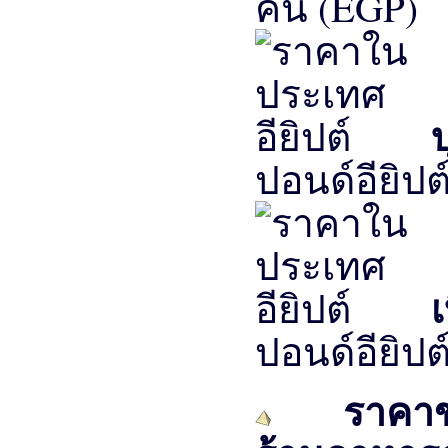
คน (EGP)
บ
ปอนด์อียิปต
ปอนด์อียิป
ราคาของ