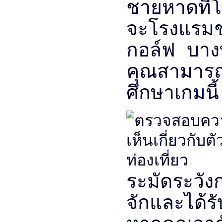
ชายหาดที่
จะโรงแรมช
กอล์ฟ บางท
คุณสามารถใ
ศึกษาเกมนี้ 
ระมัดระวังก
จักและได้ร