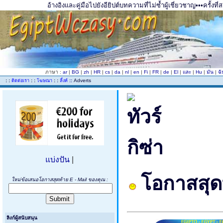
อ้างอิงและคู่มือไปยังอียิปต์บทความที่ไม่ซ้ำผู้เชี่ยวชาญ•••ครั้
ภาษา :
ar
|
BG
|
zh
|
HR
|
cs
|
da
|
nl
|
en
|
Fi
|
FR
|
de
|
El
|
และ
|
Hu
|
มัน
|
ฉ
..
: :
: :
: :
::
Adverts
ติดต่อเรา
โฆษณา
ลิ้งค์
แบ่งปัน
|
โอกาสสุดท
ใหม่ข้อเสนอโอกาสสุดท้าย E - Mail ของคุณ :
ลิงก์ผู้สนับสนุน