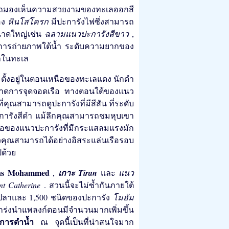
ามารถมองเห็นความสวยงามของทะเลออกสี
อง
หินโสโครก
มีปะการังไฟซึ่งสามารถ
าดใหญ่เช่น
ฉลามแนวปะการังสีขาว
,
หรับการถ่ายภาพใต้น้ำ ระดับความยากของ
่าในทะเล
้ำ ตั้งอยู่ในตอนเหนือของทะเลแดง นักดำ
การขาดการจุดจอดเรือ ทางตอนใต้ของแนว
่คุณสามารถดูปะการังที่มีสีสัน ที่ระดับ
ะการังสีดำ แม้ลึกคุณสามารถชมหุบเขา
อของแนวปะการังที่มีกระแสลมแรงมัก
วคุณสามารถได้อย่างอิสระแล่นเรือรอบ
ปด้วย
as Mohammed
,
เกาะ Tiran
และ
แนว
nt Catherine
. สวนนี้จะไม่ซ้ำกันภายใต้
ปลาและ 1,500 ชนิดของปะการัง
โมฮัม
งแกร่งนำแพลงก์ตอนมีจำนวนมากเพิ่มขึ้น
การดำน้ำ
ณ จุดนี้เป็นที่น่าสนใจมาก