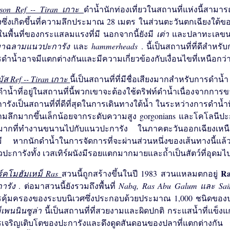
son Ref -- Tiran เกาะ
ดำน้ำนักท่องเที่ยวในสถานที่แห่งนี้ส
ซึ่งเกิดขึ้นที่ความลึกประมาณ 28 เมตร ในส่วนตะวันตกเฉียงใต้ข
นพื้นที่ของกระแสลมแรงที่มี นอกจากนี้ยังมี
เต่า
และปลาทะเลขน
เทาฉลามแนวปะการัง
และ
hammerheads
. นี้เป็นสถานที่ที่ดีสำ
ดำน้ำอาจมีแตกต่างกันและมีความเกี่ยวข้องกับเงื่อนไขที่เหนือกว
ัส Ref -- Tiran เกาะ
นี้เป็นสถานที่ที่มีชื่อเสียงมากสำหรับการดำน
ดำน้ำที่อยู่ในสถานที่นี้พวกเขาจะต้องใช้ดริฟท์ดำน้ำเนื่องจาก
ารังเป็นสถานที่ที่ดีที่สุดในการเดินทางใต้น้ำ ในระหว่างการดำน้ำที
มลึกมากขึ้นเล็กน้อยจากระดับความสูง gorgonians และโคโลนีป
กมากที่ทำงานขนานไปกับแนวปะการัง ในภาคตะวันออกเฉียงเหนื
ี หากนักดำน้ำในการจัดการที่จะผ่านส่วนหนึ่งของเส้นทางนี้แล้
ปะการังทั้ง เวสเทิร์ผนังมีรอยแตกมากมายและถ้ำเป็นสัตว์ที่อุดมไ
R
์คโมฮัมเหม็ Ras
สวนนี้ถูกสร้างขึ้นในปี 1983 สวนแหลมตกอยู่
การัง
. ต่อมาสวนนี้ยังรวมถึงพื้นที่
Nabq, Ras Abu Galum และ Sai
คุ้มครองของระบบนิเวศซึ่งประกอบด้วยประมาณ 1,000 ชนิดของ
็เพนนินซูล่า
นี้เป็นสถานที่ที่สวยงามและผิดปกติ กระแสน้ำที่แข็
เจริญเติบโตของปะการังและดึงดูดสันดอนของปลาที่แตกต่างกัน