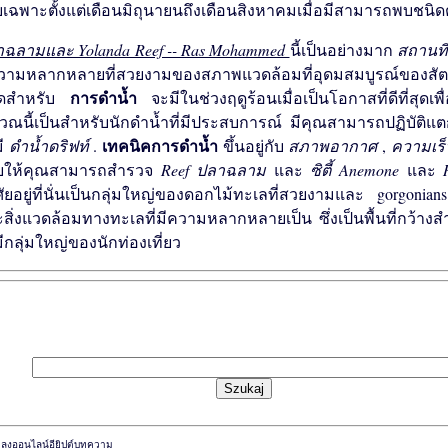
เฉพาะตั้งแต่เดือนมิถุนายนถึงเดือนสิงหาคมเมื่อมีสามารถพบชนิด
ฉลามและ Yolanda Reef -- Ras Mohammed
นี้เป็นอย่างมาก
สถานที
วามหลากหลายที่สวยงามของสภาพแวดล้อมที่อุดมสมบูรณ์ของสัตว์ท
การดำน้ำ
สุดสำหรับ
จะมีในช่วงฤดู​​ร้อนเมื่อเป็นโอกาสที่ดีที่ส
เวณนี้เป็นสำหรับนักดำน้ำที่มีประสบการณ์ มีคุณสามารถปฏิบัติ
เทคนิคการดำน้ำ
มี
ดำน้ำดริฟท์
.
ขึ้นอยู่กับ
สภาพอากาศ
,
ความเร
วยให้คุณสามารถสำรวจ
Reef ปลาฉลาม
และ
ซิตี้ Anemone
และ
ัยอยู่ที่นั่นเป็นกลุ่มใหญ่ของดอกไม้ทะเลที่สวยงามและ gorgonian
สิ่งแวดล้อมทางทะเลที่มีความหลากหลายเป็น ซึ่งเป็นพื้นที่กว้าง
ีกลุ่มใหญ่ของนักท่องเที่ยว