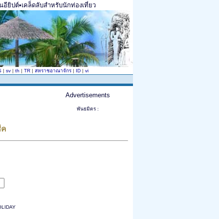
อียิปต์•เคล็ดลับสำหรับนักท่องเที่ยว
S
|
sv
|
th
|
TR
|
สหราชอาณาจักร
|
ID
|
vi
Advertisements
พันธมิตร :
ีค
HOLIDAY