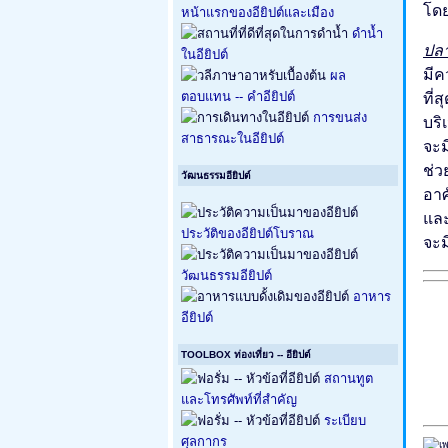
โดย
หน้าแรกของอียิปต์และเมือง
ดำน้ำ
ปลา
ในอียิปต์
มีค
ผล
ที่
ตอบแทน -- คำอียิปต์
การขนส่ง
บริ
สาธารณะในอียิปต์
จะ
ช่
วัฒนธรรมอียิปต์
อาศ
และ
ประวัติของอียิปต์โบราณ
จะม
วัฒนธรรมอียิปต์
อาหาร
อียิปต์
TOOLBOX ท่องเที่ยว -- อียิปต์
สถานทูต
และโทรศัพท์ที่สำคัญ
ระเบียบ
ศุลกากร