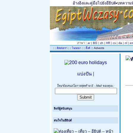
อ้างอิงและคู่มือไปยังอียิปต์•บทความท
ภาษา :
ar
|
BG
|
zh
|
HR
|
cs
|
da
|
nl
|
e
..
: :
: :
: :
::
Adverts
ติดต่อเรา
โฆษณา
ลิ้งค์
แบ่งปัน
|
ใหม่ข้อเสนอโอกาสสุดท้าย E - Mail ของคุณ :
ลิงก์ผู้สนับสนุน
สนใจในอียิปต์