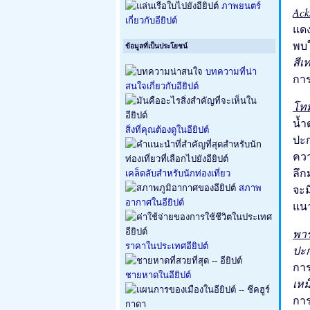
ภาพยนตร์
Ack
เกี่ยวกับอียิปต์
แดง
พบใ
ข้อมูลที่เป็นประโยชน์
สี
บทความที่น่า
การ
สนใจเกี่ยวกับอียิปต์
โทม
น้ำ
สิ่งที่คุณต้องดูในอียิปต์
ปะก
ควา
ลึ
เคล็ดลับสำหรับนักท่องเที่ยว
จะม
สภาพ
อากาศในอียิปต์
แนว
พาร
ราคาในประเทศอียิปต์
ปะ
การ
ชายหาดในอียิปต์
เหม
การ