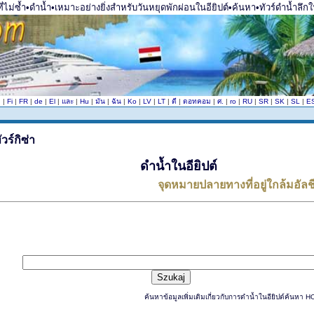
ี่ไม่ซ้ำ•ดำน้ำ•เหมาะอย่างยิ่งสำหรับวันหยุดพักผ่อนในอียิปต์•ค้นหา•ทัวร์ดำน้ำลึกใน
n
|
Fi
|
FR
|
de
|
El
|
และ
|
Hu
|
มัน
|
ฉัน
|
Ko
|
LV
|
LT
|
ดี
|
ดอทคอม
|
ศ.
|
ro
|
RU
|
SR
|
SK
|
SL
|
E
ดำน้ำในอียิปต์
จุดหมายปลายทางที่อยู่ใกล้มอัลช
ค้นหาข้อมูลเพิ่มเติมเกี่ยวกับการดำน้ำในอียิปต์ค้นหา 