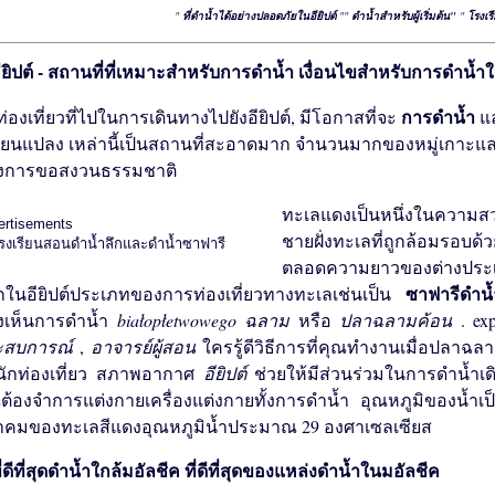
"
ที่ดำน้ำได้อย่างปลอดภัยในอียิปต์
""
ดำน้ำสำหรับผู้เริ่มต้น"
"
โรงเร
เงื่อนไขสำหรับการดำน้ำใน
การดำน้ำ
ท่องเที่ยวที่ไ​​ปในการเดินทางไปยังอียิปต์, มีโอกาสที่จะ
แ
ี่ยนแปลง เหล่านี้เป็นสถานที่สะอาดมาก จำนวนมากของหมู่เกาะและ
งการขอสงวนธรรมชาติ
ทะเลแดงเป็นหนึ่งในความส
ertisements
ชายฝั่งทะเลที่ถูกล้อมรอบด้
ตลอดความยาวของต่างประเท
ซาฟารีดำ
ในอียิปต์ประเภทของการท่องเที่ยวทางทะเลเช่นเป็น
งเห็นการดำน้ำ
białopłetwowego ฉลาม
หรือ
ปลาฉลามค้อน
. ex
ะสบการณ์
,
อาจารย์ผู้สอน
ใครรู้ดีวิธีการที่คุณทำงานเมื่อปลา
นักท่องเที่ยว สภาพอากาศ
อียิปต์
ช่วยให้มีส่วนร่วมในการดำน้ำเด
ต้องจำการแต่งกายเครื่องแต่งกายทั้งการดำน้ำ อุณหภูมิของน้
าคมของทะเลสีแดงอุณหภูมิน้ำประมาณ 29 องศาเซลเซียส
ที่ดีที่สุดของแหล่งดำน้ำในมอัลชีค