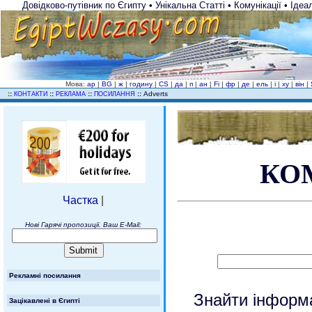
Довідково-путівник по Єгипту • Унікальна Статті • Комунікації • Іде
Мова:
ар
|
BG
|
ж
|
годину
|
CS
|
да
|
п
|
ан
|
Fi
|
фр
|
де
|
ель
|
і
|
ху
|
він
|
..
::
::
::
::
Adverts
КОНТАКТИ
РЕКЛАМА
ПОСИЛАННЯ
КО
Частка
|
Нові Гарячі пропозиції. Ваш E-Mail:
Рекламні посилання
Знайти інформ
Зацікавлені в Єгипті