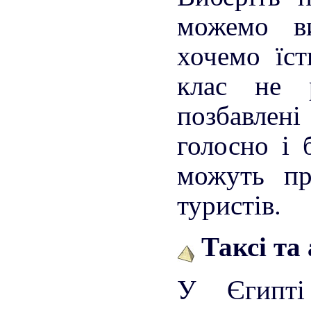
можемо в
хочемо їст
клас не 
позбавлені
голосно і 
можуть пр
туристів.
Таксі та
У Єгипт