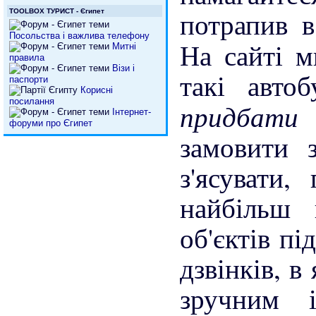
потрапив 
TOOLBOX ТУРИСТ - Єгипет
Посольства і важлива телефону
На сайті м
Митні
правила
Візи і
такі авто
паспорти
Корисні
посилання
придбати
Інтернет-
форуми про Єгипет
замовити 
з'ясувати,
найбільш 
об'єктів пі
дзвінків, в
зручним 