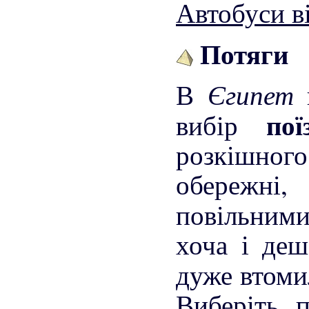
Автобуси в
Потяги
Єгипет
В
по
вибір
розкішно
обережні
повільни
хоча і деш
дуже втоми
Виберіть 