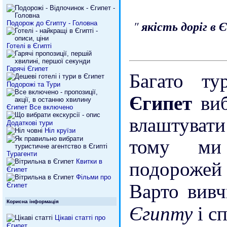
"
якість доріг в
Подорож до Єгипту - Головна
Готелі в Єгипті
Гарячі Єгипет
Багато ту
Подорожі та Тури
Єгипет
ви
Єгипет Все включено
влаштувати
Додаткові тури
Ніл круїзи
тому ми 
Турагенти
подорож
Квитки в
Єгипет
Фільми про
Варто вив
Єгипет
Корисна інформація
Єгипту
і с
Цікаві статті про
Єгипет