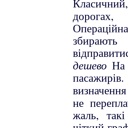
Класичний
дорогах
Операційн
збирают
відправит
дешево
Н
пасажирі
визначенн
не перепл
жаль, так
чіткий граф