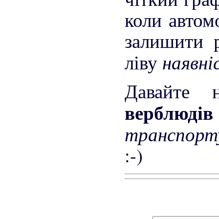
коли автом
залишити 
наявні
ліву
Давайте 
верблюді
транспорт
:-)