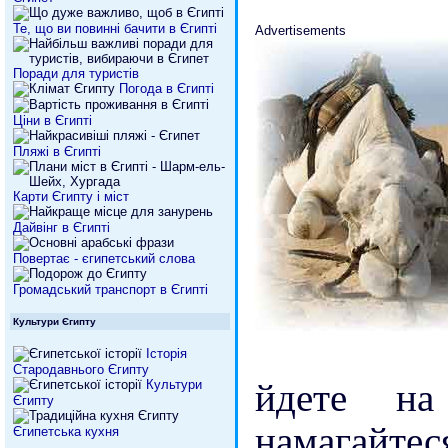
Те, що ви повинні бачити в Єгипті
Advertisements
Поради для туристів
Погода в Єгипті
Ціни в Єгипті
Пляжі в Єгипті
Карти Єгипту і міст
Дайвінг в Єгипті
Повертає - єгипетський слова
Громадський транспорт в Єгипті
Культури Єгипту
Історія
Стародавнього Єгипту
йдете на
Культури
Єгипту
намагайт
Єгипетська кухня