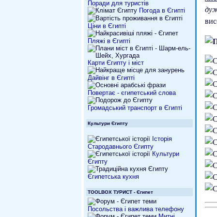
Поради для туристів
ду
Погода в Єгипті
вис
Ціни в Єгипті
Пляжі в Єгипті
Карти Єгипту і міст
Дайвінг в Єгипті
Повертає - єгипетський слова
Громадський транспорт в Єгипті
Культури Єгипту
Історія
Стародавнього Єгипту
Культури
Єгипту
Єгипетська кухня
TOOLBOX ТУРИСТ - Єгипет
Посольства і важлива телефону
Митні