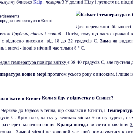
pustynny
близько
Каїр
,
помірний
У долині Нілу і
пустеля
на півдні
ertisements
Для переважної більшості
няток
Грудень, січень і лютий
. Потім, тому що часто крижані в
Зима
 є відносно високим, від 18 до 22 градусів С.
як видає
нь і вночі - іноді в нічний час тільки 8 ° С.
едня температура повітря влітку
є 38-40 градусів С, але пустеля 
пература води в морі
протягом усього року є високим, і лише і
Коли я йду у відпустку в Єгипет?
Температур
д
Червень
до
Вересень
тепла, що склалася в Єгипті, і
дусів С. Крім того, влітку у великих містах Єгипту турист, є 
Краща погода
 раз через палючого сонця.
вивчити правління
З
стопад
. Зимові місяці це хороший час, щоб помилуватися крас