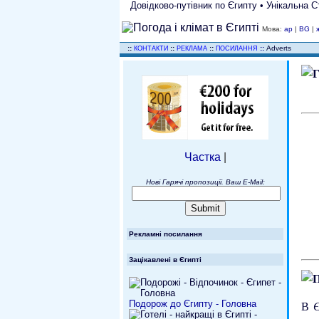
Довідково-путівник по Єгипту • Унікальна С
Мова:
ар
|
BG
|
..
::
::
::
::
Adverts
КОНТАКТИ
РЕКЛАМА
ПОСИЛАННЯ
Частка
|
Нові Гарячі пропозиції. Ваш E-Mail:
Рекламні посилання
Зацікавлені в Єгипті
Подорож до Єгипту - Головна
В