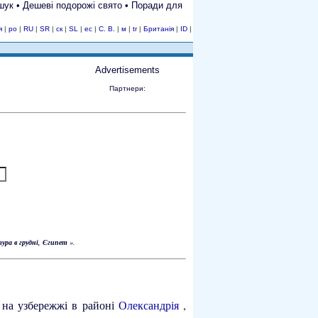
Пошук • Дешеві подорожі свято • Поради для
я
|
ро
|
RU
|
SR
|
ск
|
SL
|
ес
|
С. В.
|
м
|
tr
|
Британія
|
ID
|
Advertisements
Партнери:
ура в грудні, Єгипет
».
я
на узбережжі в районі
Олександрія
,