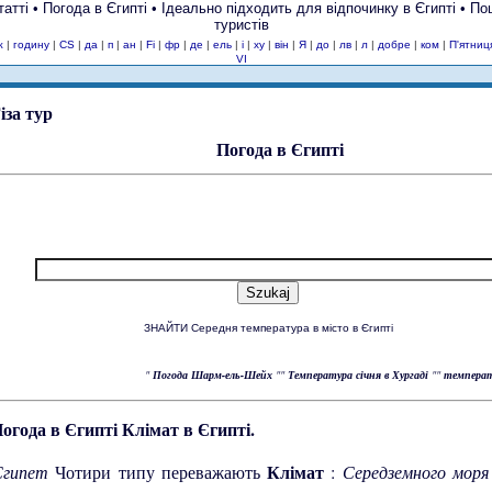
татті • Погода в Єгипті • Ідеально підходить для відпочинку в Єгипті • 
туристів
ж
|
годину
|
CS
|
да
|
п
|
ан
|
Fi
|
фр
|
де
|
ель
|
і
|
ху
|
він
|
Я
|
до
|
лв
|
л
|
добре
|
ком
|
П'ятниц
VI
Погода в Єгипті
ЗНАЙТИ Середня температура в місто в Єгипті
"
Погода Шарм-ель-Шейх
""
Температура січня в Хургаді
""
температ
Клімат в Єгипті.
Клімат
Єгипет
Чотири типу переважають
:
Середземного мор