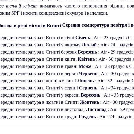
же теплий клімат
вимагають частого поповнення рідини, по
оким SPF і носити сонцезахисні окуляри і капелюхи.
Середня температура повітря і в
Січень
: Air - 23 градусів С,
Лютий
: Air - 24 градусів
Березень
: Air - 29 градусів
Квітень
: Air - 30 градусів
Може
: Air - 28 градусів С
Червень
: Air - 30 градусі
Липень
: Air - 32 градусів 
Серпень
: Air - 34 градусі
Вересень
: Air - 33 градус
Жовтень
: Air - 30 градус
Листопад
: Air - 29 гр
Грудень
: Air - 24 градусів