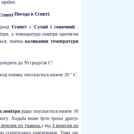
 країни.
Погода в Єгипті.
Єгипет
Сухий і сонячний
 році
є
.
ітри, а температура повітря протягом
коливання температури
ться, значна
доходить до 50 градусів С!
ноді взимку опускається нижче 20 ° C.
а повітря
рідко опускається нижче 30
смогу. Ходьба може бути трохи дратує
 березня по травень
і від
З вересня по
ою єгипетських пам'ятників. Тому що