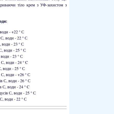
криваючи тіло крем з УФ-захистом з
оди:
 води - +22 ° С
 С, води - 22 ° С
, води - 23 ° С
 С, води - 25 ° С
, води - 23 ° С
в С, води - 24 ° C
С, води - 25 ° С
в С, води - +26 ° С
ів С, води - 26 ° С
ів С, води - 24 ° C
адусів С, води - 25 ° С
 С, води - 22 ° С