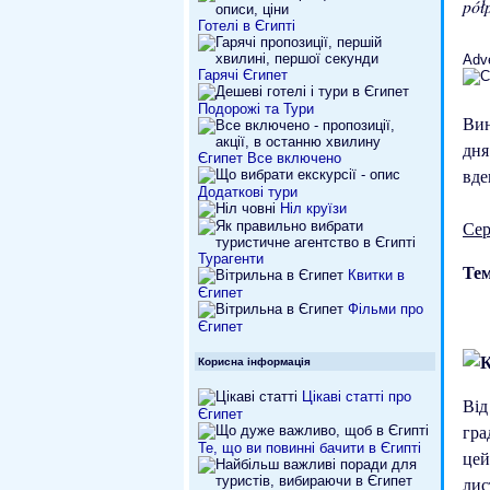
pół
Готелі в Єгипті
Adv
Гарячі Єгипет
Подорожі та Тури
Ви
дня
Єгипет Все включено
вде
Додаткові тури
Ніл круїзи
Сер
Турагенти
Тем
Квитки в
Єгипет
Фільми про
Єгипет
Корисна інформація
Цікаві статті про
Ві
Єгипет
гра
Те, що ви повинні бачити в Єгипті
цей
ли