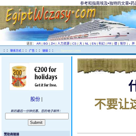
参考和指南埃及•独特的文章•药
语言：
AR
|
BG
|
ZH
|
人力资源
|
CS
|
大
|
NL
|
EN
|
科幻
|
FR
|
德
|
埃尔
|
，并
...
..
：：
：：
：：
：：
Sponsor Links
联系方式
广告
链接
不要让
股份
|
新的最后一分钟优惠。您的电子邮件：
赞助商链接