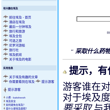
有兴趣在埃及
前往埃及 - 首页
酒店在埃及
最后一分钟埃及
旅行和旅游
寻
埃及全包
可选之旅
尼罗河游船
“
采取什么药
旅行社
埃及航班
关于埃及的电影
提示，有
实用信息
关于埃及有趣的文章
你需要看到在埃及
提示游客
游客谁在
提示游客
对于埃及
小费 - baksheesh
埃及安全
要采取
与
如何避免在埃及？
是什么使埃及度假？