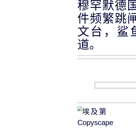
穆罕默德
件频繁跳
文台，鲨
道。