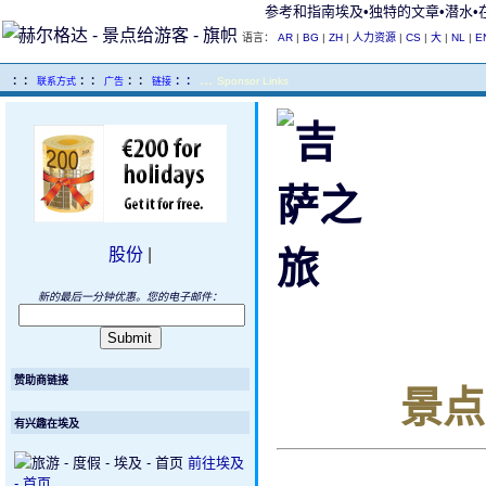
参考和指南埃及•独特的文章•潜水•
语言：
AR
|
BG
|
ZH
|
人力资源
|
CS
|
大
|
NL
|
E
...
..
：：
：：
：：
：：
Sponsor Links
联系方式
广告
链接
股份
|
新的最后一分钟优惠。您的电子邮件：
赞助商链接
景点
有兴趣在埃及
前往埃及
- 首页