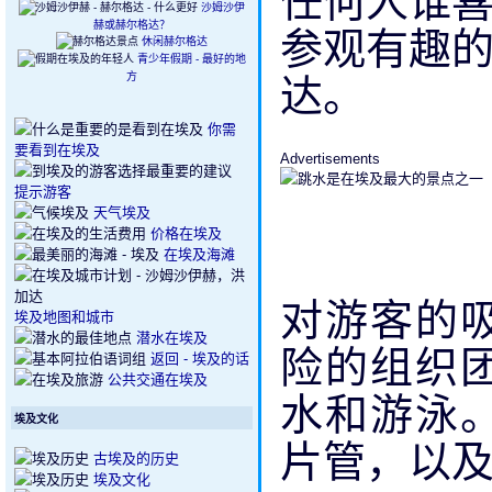
任何人谁
沙姆沙伊
赫或赫尔格达？
参观有趣
休闲赫尔格达
青少年假期 - 最好的地
达。
方
你需
要看到在埃及
Advertisements
提示游客
天气埃及
价格在埃及
在埃及海滩
对游客的
埃及地图和城市
潜水在埃及
险的组织
返回 - 埃及的话
公共交通在埃及
水和游泳
埃及文化
片管，以
古埃及的历史
埃及文化