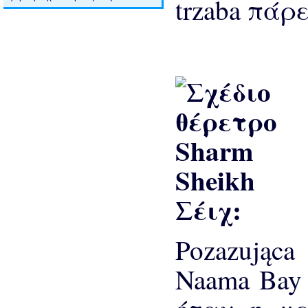
trzaba πάρε
Σέιχ:
Pozazując
Naama Bay 