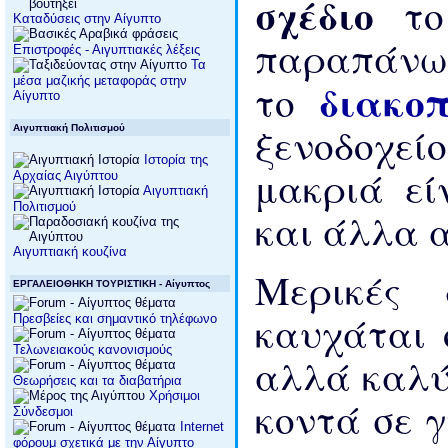
σχέδιο
τ
Καταδύσεις στην Αίγυπτο
παραπάνω 
Επιστροφές - Αιγυπτιακές λέξεις
Τα
διακο
μέσα μαζικής μεταφοράς στην
το
Αίγυπτο
ξενοδοχεί
Αιγυπτιακή Πολιτισμού
Ιστορία της
μακριά εί
Αρχαίας Αιγύπτου
Αιγυπτιακή
Πολιτισμού
και άλλα 
Αιγυπτιακή κουζίνα
Μερικές 
ΕΡΓΑΛΕΙΟΘΗΚΗ ΤΟΥΡΙΣΤΙΚΗ - Αίγυπτος
καυχάται 
Πρεσβείες και σημαντικό τηλέφωνο
Τελωνειακούς κανονισμούς
αλλά καλύ
Θεωρήσεις και τα διαβατήρια
Χρήσιμοι
κοντά σε 
Σύνδεσμοι
Internet
φόρουμ σχετικά με την Αίγυπτο