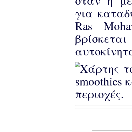
όταν η μ
για καταδύ
Ras Moha
βρίσκεται
αυτοκίνητο