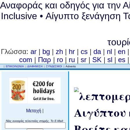
Αναφοράς και οδηγός για την Αί
Inclusive • Αίγυπτο ξενάγηση Τ
τουρ
Γλώσσα:
ar
|
bg
|
zh
|
hr
|
cs
|
da
|
nl
|
en
com
|
Παρ
|
ro
|
ru
|
sr
|
SK
|
sl
|
es
..
::
::
::
::
Adverts
ΕΠΙΚΟΙΝΩΝΙΑ
ΔΙΑΦΗΜΙΣΗ
ΣΥΝΔΕΣΜΟΙ
Μετοχή
|
Νέες ευκαιρίες τελευταίας στιγμής. Το E-Mail: