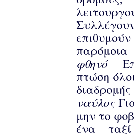
λειτουργο
Συλλέγου
επιθυμο
παρόμοια 
φθηνό
Ε
πτώση όλοι
διαδρομής
ναύλος
Γι
μην το φο
ένα ταξί