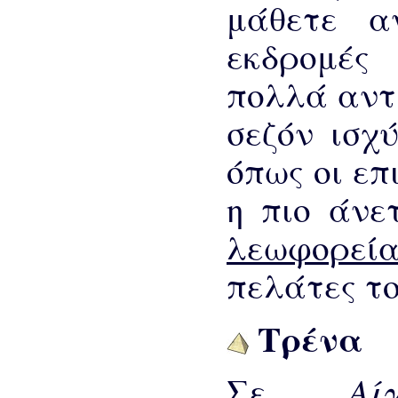
μάθετε α
εκδρομές
πολλά αντ
σεζόν ισχύ
όπως οι επ
η πιο άνε
λεωφορε
πελάτες το
Τρένα
Α
Σε