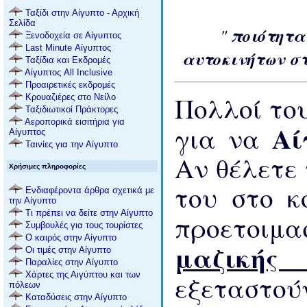
Ταξίδι στην Αίγυπτο - Αρχική
Σελίδα
"
ποιότητα
Ξενοδοχεία σε Αίγυπτος
Last Minute Αίγυπτος
αυτοκινήτων σ
Ταξίδια και Εκδρομές
Αίγυπτος All Inclusive
Προαιρετικές εκδρομές
Πολλοί του
Κρουαζιέρες στο Νείλο
Ταξιδιωτικοί Πράκτορες
Αεροπορικά εισιτήρια για
Αί
για να
Αίγυπτος
Ταινίες για την Αίγυπτο
Αν θέλετε
Χρήσιμες πληροφορίες
του στο κ
Ενδιαφέροντα άρθρα σχετικά με
την Αίγυπτο
Τι πρέπει να δείτε στην Αίγυπτο
προετοιμα
Συμβουλές για τους τουρίστες
Ο καιρός στην Αίγυπτο
μαζικής
Οι τιμές στην Αίγυπτο
Παραλίες στην Αίγυπτο
Χάρτες της Αιγύπτου και των
εξεταστο
πόλεων
Καταδύσεις στην Αίγυπτο