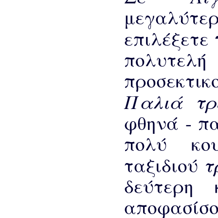
μεγαλύτ
επιλέξετε
πολυτελή 
προσεκτικο
Παλιά τ
φθηνά - π
πολύ κου
τ
ταξιδιού
δεύτερη 
αποφασίσο