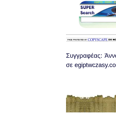
Συγγραφέας: Άνν
σε egiptwczasy.c