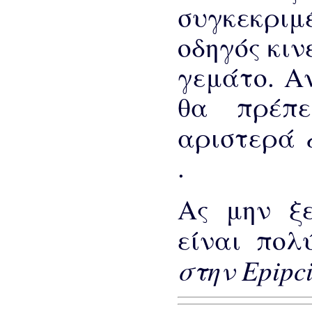
συγκεκρι
οδηγός κιν
γεμάτο. Α
θα πρέπ
αριστερά
.
Ας μην ξ
είναι πο
στην Epipc