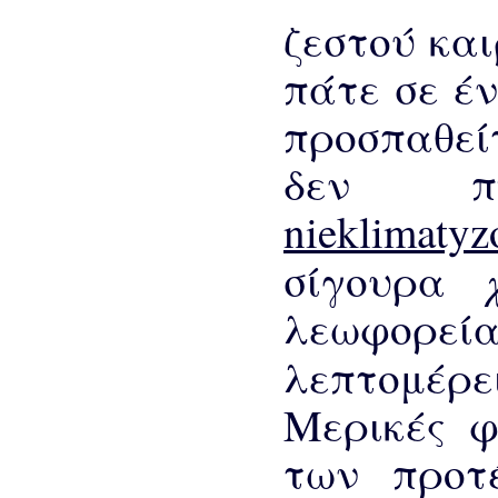
ζεστού και
πάτε σε έ
προσπαθεί
δεν 
nieklimaty
σίγουρα
λεωφορε
λεπτομέρε
Μερικές φ
των προτ