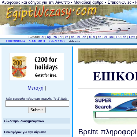
Αναφοράς και οδηγός για την Αίγυπτο • Μοναδική άρθρα • Επικοινωνίες • Ιδ
Γλώσσα:
ar
|
bg
|
zh
|
hr
|
cs
|
da
|
nl
|
en
|
fi
|
fr
|
de
|
el
|
και
|
HU
|
το
|
Εγώ
..
::
::
::
::
Adverts
ΕΠΙΚΟΙΝΩΝΙΑ
ΔΙΑΦΗΜΙΣΗ
ΣΥΝΔΕΣΜΟΙ
ΕΠΙΚΟ
Μετοχή
|
Νέες ευκαιρίες τελευταίας στιγμής. Το E-Mail:
Σύνδεσμοι διαφημιζόμενων
Βρείτε πληροφορ
Ενδιαφέρον για την Αίγυπτο