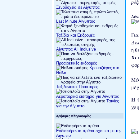
pół
Ξενοδοχεία σε Αίγυπτος
Adv
Last Minute Αίγυπτος
Γι
Ταξίδια και Εκδρομές
Δεκ
η θ
Αίγυπτος All Inclusive
Χε
Προαιρετικές εκδρομές
φορ
Κρουαζιέρες στο
Νείλο
Μέ
μέχ
Ταξιδιωτικοί Πράκτορες
Αεροπορικά εισιτήρια για Αίγυπτος
Η 
Ταινίες
χει
για την Αίγυπτο
Χρήσιμες πληροφορίες
Ενδιαφέροντα άρθρα σχετικά με την
Αίγυπτο