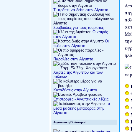
Απ
Τι πρέπει να δείτε στην Αίγυπτο
πηγ
πόλ
αυ
Συμβουλές για τους τουρίστες
Ο καιρός
Μά
στην Αίγυπτο
την
Οι
τιμές στην Αίγυπτο
υγρ
ηλί
Παραλίες στην Αίγυπτο
Χάρτες της Αιγύπτου και των
νερ
πόλεων
Καταδύσεις στην Αίγυπτο
Επιστροφές - Αιγυπτιακές λέξεις
Τα
μέσα μαζικής μεταφοράς στην
Αίγυπτο
Αιγυπτιακή Πολιτισμού
Ιστορία της