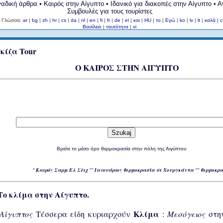
αδική άρθρα • Καιρός στην Αίγυπτο • Ιδανικό για διακοπές στην Αίγυπτο • 
Συμβουλές για τους τουρίστες
Γλώσσα:
ar
|
bg
|
zh
|
hr
|
cs
|
da
|
nl
|
en
|
fi
|
fr
|
de
|
el
|
και
|
HU
|
το
|
Εγώ
|
ko
|
lv
|
lt
|
καλά
|
Βασίλειο
|
ταυτότητα
|
vi
Ο ΚΑΙΡΟΣ ΣΤΗΝ ΑΙΓΥΠΤΟ
Βρείτε το μέσο όρο θερμοκρασία στην πόλη της Αιγύπτου
"
Καιρός Σαρμ Ελ Σέιχ
""
Ιανουάριος θερμοκρασία σε Χουργκάντα
""
θερμοκρα
ο κλίμα στην Αίγυπτο.
Κλίμα
Αίγυπτος
Τέσσερα είδη κυριαρχούν
:
Μεσόγειος
στη