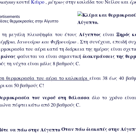
pustynny
κοντά
Κάιρο
,
μέτριος
στην κοιλάδα του Νείλου και
έρ
ertisements
Αίγυπτο.
Αίγυπτος
Ξηρός κ
α τη μεγάλη πλειοψηφία του έτους
είναι
έμβριο, Ιανουάριο και Φεβρουάριο
. Στη συνέχεια, επειδή σ
ερμοκρασία του αέρα κατά τη διάρκεια της ημέρας είναι σχετικ
ιμώνας
διακυμάνσεις της θερ
φαίνεται να είναι σημαντική
ές τη νύχτα είναι μόλις 8 βαθμούς C.
ση θερμοκρασία του αέρα το καλοκαίρι
είναι 38 έως 40 βαθ
ρι και 50 βαθμούς C!
θερμοκρασία του νερού στη θάλασσα
όλο το χρόνο είνα
μώνα πέφτει κάτω από 20 βαθμούς C.
Όταν πάω διακοπές στην Αίγυπ