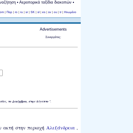
Αναζήτηση • Αεροπορικά ταξίδια διακοπών •
com
|
Παρ
|
ro
|
ru
|
sr
|
SK
|
sl
|
es
|
sv
|
ου
|
tr
|
Ηνωμένο
Advertisements
Συνεργάτες:
σίες, το Δεκέμβριο, στην Αίγυπτο
".
ν ακτή στην περιοχή
Αλεξάνδρεια
,