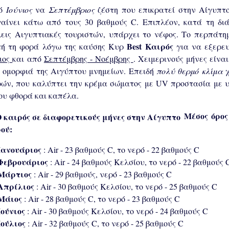
ό
Ιούνιος
να
Σεπτέμβριος
ζέστη που επικρατεί στην Αίγυπτ
αίνει κάτω από τους 30 βαθμούς C. Επιπλέον, κατά τη δι
εις Αιγυπτιακές τουριστών, υπάρχει το νέφος. Το περπάτημ
Best Καιρός
τή τη φορά λόγω της καύσης Κυρ
για να εξερε
ιος
και από
Σεπτέμβρης - Νοέμβρης
. Χειμερινούς μήνες είνα
 ομορφιά της Αιγύπτου μνημείων. Επειδή
πολύ θερμό κλίμα
ών, που καλύπτει την κρέμα σώματος με UV προστασία με υ
ου φθορά και καπέλα.
Μέσος όρος
ού:
Ιανουάριος
: Air - 23 βαθμούς C, το νερό - 22 βαθμούς C
Φεβρουάριος
: Air - 24 βαθμούς Κελσίου, το νερό - 22 βαθμούς 
Μάρτιος
: Air - 29 βαθμούς, νερό - 23 βαθμούς C
Απρίλιος
: Air - 30 βαθμούς Κελσίου, το νερό - 25 βαθμούς C
Μάιος
: Air - 28 βαθμούς C, το νερό - 23 βαθμούς C
Ιούνιος
: Air - 30 βαθμούς Κελσίου, το νερό - 24 βαθμούς C
Ιούλιος
: Air - 32 βαθμούς C, το νερό - 25 βαθμούς C