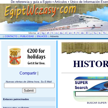
De referencia y guía a Egipto • Artículos • Único de Información Esen
Idioma:
ar
|
bg
|
zh
|
h
|
cs
|
da
|
nl
|
en
|
fi
|
fr
|
de
|
El
|
y
|
hu
|
lo
|
Yo
|
..
::
::
::
::
Adverts
CONTACTO
PUBLICIDAD
ENLACES
HISTOR
Compartir
|
Nuevas ofertas de última hora. Su E-Mail:
Enlaces patrocinados
BUSCAR SUPER: 
Interesados ​​en Egipto