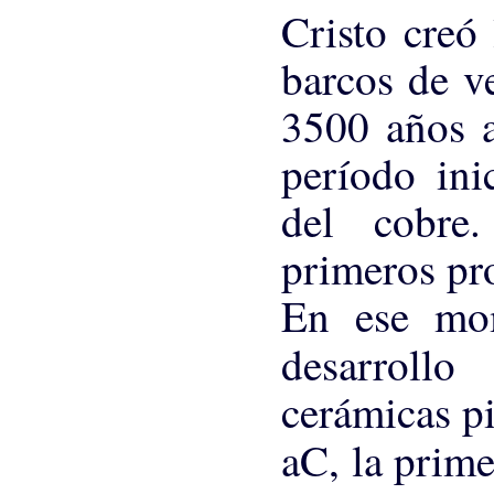
Cristo creó 
barcos de v
3500 años a
período ini
del cobre
primeros pro
En ese mom
desarroll
cerámicas p
aC, la prim