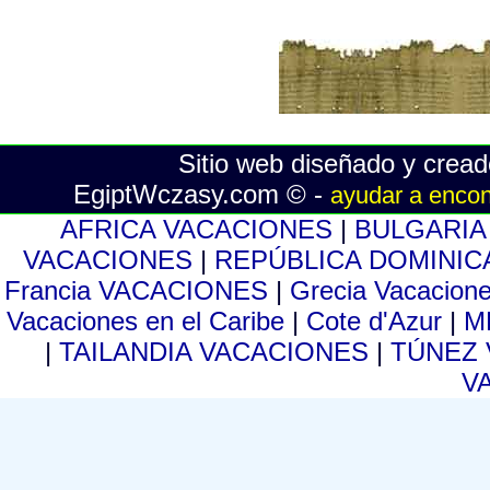
Sitio web diseñado y crea
EgiptWczasy.com © -
ayudar a encon
AFRICA VACACIONES
|
BULGARIA
VACACIONES
|
REPÚBLICA DOMINIC
Francia VACACIONES
|
Grecia Vacacion
Vacaciones en el Caribe
|
Cote d'Azur
|
M
|
TAILANDIA VACACIONES
|
TÚNEZ
V