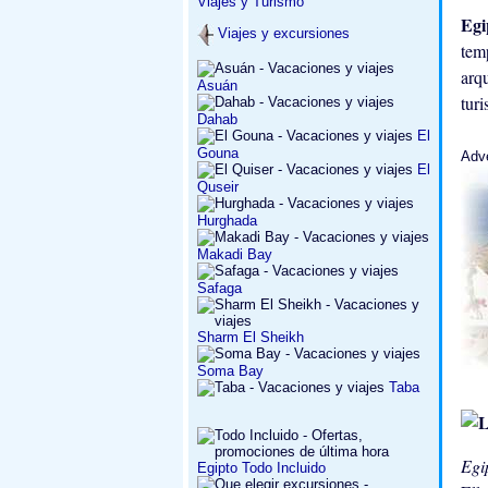
Viajes y Turismo
Eg
Viajes y excursiones
tem
arq
Asuán
turi
Dahab
El
Gouna
Adv
El
Quseir
Hurghada
Makadi Bay
Safaga
Sharm El Sheikh
Soma Bay
Taba
Egi
Egipto Todo Incluido