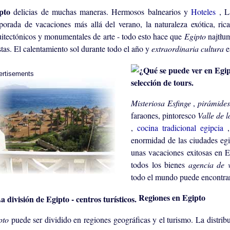
ipto
delicias de muchas maneras. Hermosos balnearios y
Hoteles
, L
porada de vacaciones más allá del verano, la naturaleza exótica, ri
uitectónicos y monumentales de arte - todo esto hace que
Egipto
najtłum
stas. El calentamiento sol durante todo el año y
extraordinaria cultura
e
ertisements
selección de tours.
Misteriosa Esfinge
,
pirámide
faraones, pintoresco
Valle de 
,
cocina tradicional egipcia
enormidad de las ciudades egi
unas vacaciones exitosas en 
todos los bienes
agencia de 
todo el mundo puede encontrar
Regiones en Egipto
pto
puede ser dividido en regiones geográficas y el turismo. La distri