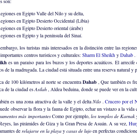
s son:
Valle del Nilo y su delta,
Desierto Occidental (Libia)
Desierto oriental (árabe)
y la península del Sinaí.
embargo, los turistas más interesados ​​en la distinción entre las regione
importantes centros turísticos y culturales:
Sharm El Sheikh
y
Dahab
.
eikh
es un paraíso para los buzos y los deportes acuáticos. El arrecife 
los de la madrugada. La ciudad está situada entre una reserva natural y 
Dahab
ca de 100 kilómetros al norte se encuentra
, Que también es fr
ca de la ciudad es
Asilah
, Aldea beduina, donde se puede ver en la cult
bién es una zona atractiva de la valle y el delta
Nilo
.
Crucero por el 
uede observar la flora y la fauna de Egipto, echar un vistazo a la vida 
umentos más importantes
Como por ejemplo,
los templos de Karnak
 Reyes, las pirámides de Giza y la Gran Presa de Asuán. A su vez,
Hur
 amantes de
relajarse en la playa
y
casas de lujo
en perfectas condicione