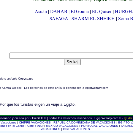
Asuán
|
DAHAB
|
El Gouna
|
EL Quiser
|
HURGH
SAFAGA
|
SHARM EL SHEIKH
|
Soma 
: Kamila Giebeli - Los derechos de este artículo pertenecen a egiptwczasy.com
diseñado y creado por - CreSEO © | Todos los derechos reservados | EgiptWczasy.com © -
ayudar 
a Vacaciones
|
CHIPRE VACACIONES
|
REPÚBLICA DOMINICANA DE VACACIONES
|
EGIPTO 
iones en el Caribe
|
Cote d'Azur
|
MEXICO VACACIONES
|
PORTUGAL VACACIONES
|
TAILAN
VACACIONES
|
Italia VACACIONES