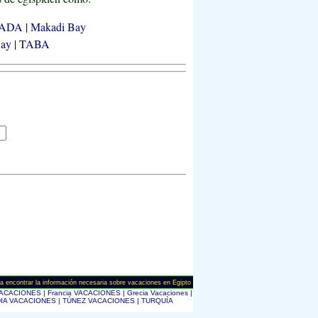
ADA
|
Makadi Bay
Bay
|
TABA
a encontrar la información necesaria sobre vacaciones en Egipto
VACACIONES
|
Francia VACACIONES
|
Grecia Vacaciones
|
DIA VACACIONES
|
TÚNEZ VACACIONES
|
TURQUÍA