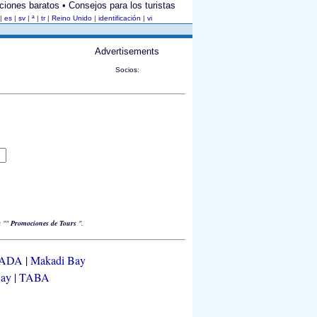
aciones baratos • Consejos para los turistas
|
es
|
sv
|
ª
|
tr
|
Reino Unido
|
identificación
|
vi
Advertisements
Socios:
a
""
Promociones de Tours
".
ADA
|
Makadi Bay
Bay
|
TABA