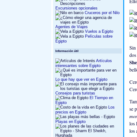
Ello
Excursiones opcionales
Cruceros por el Nilo
Agentes de Viajes
Vuelos a Egipto
Películas sobre
Egipto
Sin 
Información útil
dos 
Artículos
Sh
interesantes sobre Egipto
bel
Lo que hay que ver en Egipto
Cer
Cer
Consejos para turistas
El Tiempo en
Tam
Egipto
Los
se p
precios en Egipto
mon
Playas en Egipto
los
los