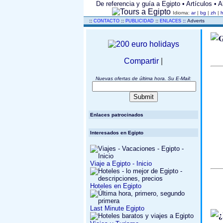
De referencia y guía a Egipto • Artículos • 
Idioma:
ar
|
bg
|
zh
|
..
::
::
::
::
Adverts
CONTACTO
PUBLICIDAD
ENLACES
Compartir
|
Nuevas ofertas de última hora. Su E-Mail:
Enlaces patrocinados
Interesados ​​en Egipto
Viaje a Egipto - Inicio
Hoteles en Egipto
Last Minute Egipto