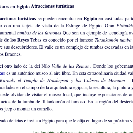
Atracciones turísticas
acciones turísticas
Egipto
se pueden encontrar en
en casi todas par
to con una tarjeta de visita de la Esfinge de Egipto. Gran
Pirámid
umental
tumbas de los faraones
Que son un ejemplo de tecnología ava
le de los Reyes
Tebas es conocido por el famoso
Tutankamón tumb
re sus descubridores. El valle es un complejo de tumbas excavadas en la
os faraones.
el otro lado de la del Nilo
Valle de las Reinas
, Donde los gobernant
xor
es un auténtico museo al aire libre. En esta extraordinaria ciudad va
Karnak, el Templo de Hatshepsut y los Colosos de Memnon
- 
cidades en el campo de la arquitectura egipcia, la escultura, la pintura y
puede olvidar de visitar el museo local, que incluye exposiciones de 
efactos de la tumba de Tutankamón el famoso. En la región del desier
rs
jeep o montar un camello.
v
ado delicias e invita a Egipto para que le elija en lugar de su próxima
Lea también sobre vacaciones y viajes a las estacion