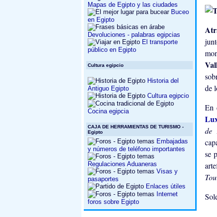
Mapas de Egipto y las ciudades
Buceo
en Egipto
Atr
Devoluciones - palabras egipcias
jun
El transporte
público en Egipto
mon
Val
Cultura egipcio
sob
Historia del
de l
Antiguo Egipto
Cultura egipcio
En 
Cocina egipcia
Lu
CAJA DE HERRAMIENTAS DE TURISMO -
de 
Egipto
capa
Embajadas
y números de teléfono importantes
se 
Regulaciones Aduaneras
art
Visas y
Tou
pasaportes
Enlaces útiles
Internet
Sole
foros sobre Egipto