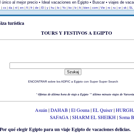
Al único al mejor precio • Ideal vacaciones en Egipto • Buscar • viajes de vac
h
|
cs
|
da
|
nl
|
en
|
fi
|
fr
|
de
|
El
|
y
|
hu
|
lo
|
Yo
|
ko
|
lv
|
lt
|
bien
|
com
|
Vie
|
ro
|
ru
|
sr
|
sk
|
SL
TOURS Y FESTIVOS A EGIPTO
ENCONTRAR sobre los ADPIC a Egipto con Super Super Search
"
Ofertas de última hora de viaje a Egipto
""
último minuto viajes de Varsovi
Asuán
|
DAHAB
|
El Gouna
|
EL Quiser
|
HURGH
SAFAGA
|
SHARM EL SHEIKH
|
Soma 
Egipto de vacaciones delicias.