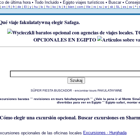
co de última hora • Todo Incluido • Egipto viajes turísticos • Buscar • Consej
|
en
|
fi
|
fr
|
de
|
El
|
y
|
hu
|
lo
|
Yo
|
ko
|
lv
|
lt
|
bien
|
com
|
Vie
|
ro
|
ru
|
sr
|
sk
|
SL
|
es
|
sv
|
ª
|
T
OPCIONALES EN EGIPTO
SÚPER FIESTA BUSCADOR - encontrar tours FAKULATAYWNE
xcursiones baratas
""
revisiones en tours fakultatywneych
""
¿Vale la pena ir al Monte Sina
divertidas para ver en Egipto
""
Egipto safari, montar
Buscar excursiones en Sharm
Excursiones - Hurghada