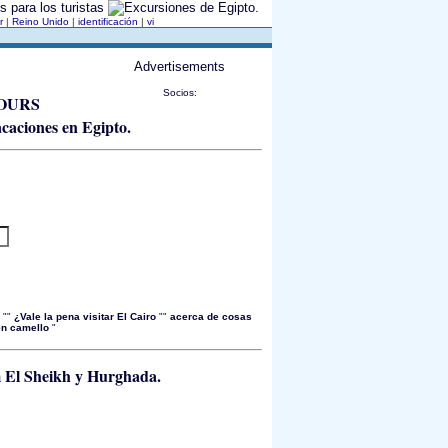
os para los turistas
tr
|
Reino Unido
|
identificación
|
vi
Advertisements
Socios:
OURS
í
""
¿Vale la pena visitar El Cairo
""
acerca de cosas
 en camello
"
 El Sheikh y Hurghada.