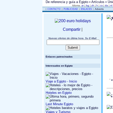
De referencia y guía a Egipto • Artículos • Úni
Idioma:
ar
|
bg
|
zh
|
h
|
cs
|
da
|
nl
..
::
::
::
::
Adverts
CONTACTO
PUBLICIDAD
ENLACES
Compartir
|
Nuevas ofertas de última hora. Su E-Mail:
Enlaces patrocinados
Interesados ​​en Egipto
"
e
Viaje a Egipto - Inicio
Hoteles en Egipto
Last Minute Egipto
Viajes y Turismo