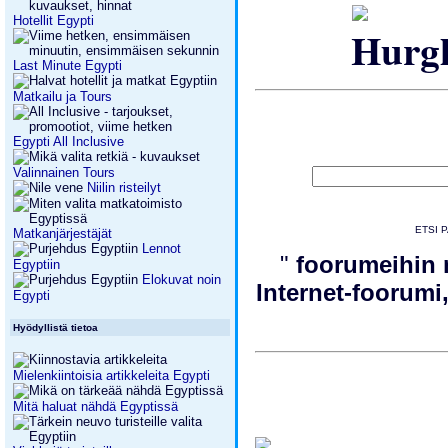
Hotellit Egypti
Last Minute Egypti
Matkailu ja Tours
Egypti All Inclusive
Valinnainen Tours
Niilin risteilyt
ETSI 
Matkanjärjestäjät
Lennot
"
foorumeihin 
Egyptiin
Elokuvat noin
Internet-foorumi,
Egypti
Hyödyllistä tietoa
Mielenkiintoisia artikkeleita Egypti
Mitä haluat nähdä Egyptissä