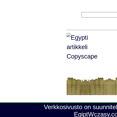
Verkkosivusto on suunnitel
EgiptWczasy.c