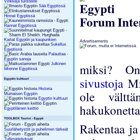
Vinkkejä turisteille
Sää Egyptissä
Inte
Hinnat Egyptissä
Rannat Egyptissä
Kartat Egyptin ja kaupunkien
Advertisements
Sukellus
Egyptissä
Palauttaa -
Egyptin sanoja
miksi? O
Julkinen
liikenne Egyptissä
sivustoja
Mi
Egyptin kulttuuri
Historia
ole vältt
Muinaisen Egyptin
Egyptin kulttuuri
hakukonetta
Egyptiläinen keittiö
TOOLBOX Tourist - Egypti
Rakentaa ja
Suurlähetystöt ja puhelimen tärkeät
Tullimääräykset