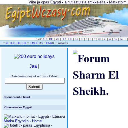
Viite ja opas Egypti • ainutlaatuisia artikkeleita • Matkatoimi
Kieli:
AR
|
BG
|
zh
|
HR
|
CS
|
da
|
nl
|
fi
|
fi
|
fr
|
de
|
el
|
ja
|
hu
|
se
|
I
..
::
::
::
::
Adverts
YHTEYSTIEDOT
ILMOITUS
LINKIT
Jaa
|
Uudet erikoistarjoukset. Your E-Mail:
Sponsoroidut linkit
Kiinnostaako Egypti
Matka Egyptiin - Home