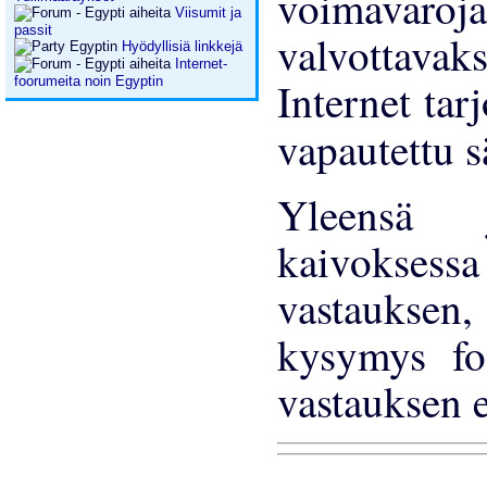
voimavaroj
Viisumit ja
passit
valvottavak
Hyödyllisiä linkkejä
Internet-
Internet tar
foorumeita noin Egyptin
vapautettu 
Yleens
kaivoksessa
vastauksen, 
kysymys foo
vastauksen 