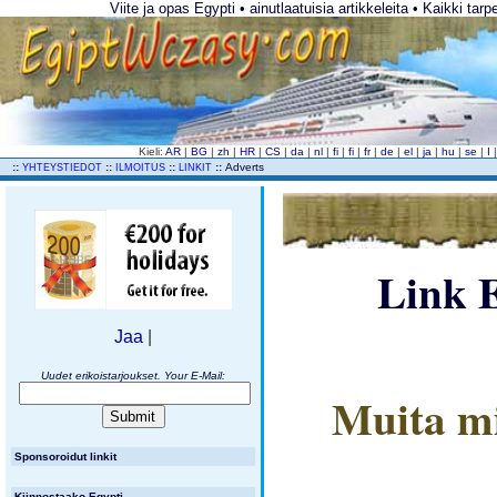
Viite ja opas Egypti • ainutlaatuisia artikkeleita • Kaikki tar
Kieli:
AR
|
BG
|
zh
|
HR
|
CS
|
da
|
nl
|
fi
|
fi
|
fr
|
de
|
el
|
ja
|
hu
|
se
|
I
..
::
::
::
::
Adverts
YHTEYSTIEDOT
ILMOITUS
LINKIT
Link 
Jaa
|
Uudet erikoistarjoukset. Your E-Mail:
Muita mi
Sponsoroidut linkit
Kiinnostaako Egypti