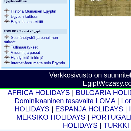
Egyptin kulttuuri
Historia Muinaisen Egyptin
Egyptin kulttuuri
Egyptiläinen keittiö
TOOLBOX Tourist - Egypti
Suurlähetystöt ja puhelimen
tärkeät
Tullimääräykset
Viisumit ja passit
Hyödyllisiä linkkejä
Internet-foorumeita noin Egyptin
Verkkosivusto on suunnitel
EgiptWczasy.c
AFRICA HOLIDAYS
|
BULGARIA HOL
Dominikaaninen tasavalta LOMA
|
Lo
HOLIDAYS
|
ESPANJA HOLIDAYS
|
MEKSIKO HOLIDAYS
|
PORTUGALI
HOLIDAYS
|
TURKKI