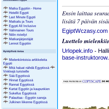
Matka Egyptiin - Home
Ensin laittaa seuraa
Hotellit Egypti
Last Minute Egypti
lisätä 7 päivän sis
Matkailu ja Tours
Egypti All Inclusive
EgiptWczasy.co
Valinnainen Tours
Niilin risteilyt
Luettelo mielenkiin
Matkanjärjestäjät
Lennot Egyptiin
Urlopek.info
- Hall
Hyödyllistä tietoa
base-instruktoro
Mielenkiintoisia artikkeleita
Egypti
Mitä haluat nähdä Egyptissä
Vinkkejä turisteille
Sää Egyptissä
Hinnat Egyptissä
Rannat Egyptissä
Kartat Egyptin ja kaupunkien
Sukellus Egyptissä
Palauttaa - Egyptin sanoja
Julkinen liikenne Egyptissä