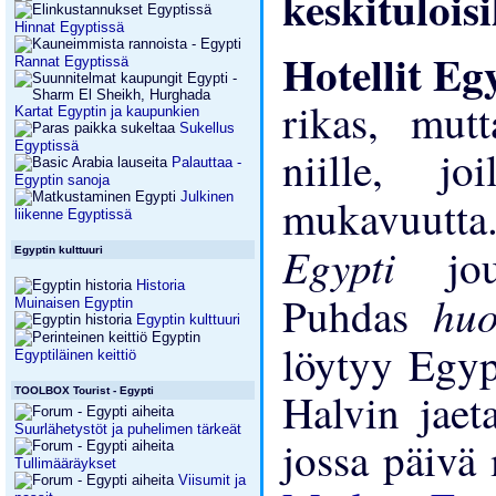
keskituloisi
Hinnat Egyptissä
Hotellit Eg
Rannat Egyptissä
rikas, mut
Kartat Egyptin ja kaupunkien
Sukellus
Egyptissä
niille, j
Palauttaa -
Egyptin sanoja
Julkinen
mukavuutta
liikenne Egyptissä
Egypti
jo
Egyptin kulttuuri
Historia
hu
Puhdas
Muinaisen Egyptin
Egyptin kulttuuri
löytyy Egyp
Egyptiläinen keittiö
Halvin jaet
TOOLBOX Tourist - Egypti
Suurlähetystöt ja puhelimen tärkeät
jossa päivä
Tullimääräykset
Viisumit ja