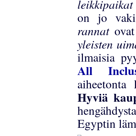
leikkipaika
on jo vakio
rannat
ovat
yleisten ui
ilmaisia ​​p
All Incl
aiheetonta
Hyviä kau
hengähdyst
Egyptin läm