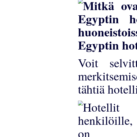
Egyptin hot
Voit selvit
merkitsemis
tähtiä hotel