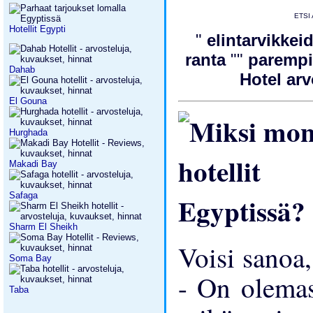
ETSI 
Hotellit Egypti
"
elintarvikkei
ranta
""
parempi 
Dahab
Hotel ar
El Gouna
Hurghada
Makadi Bay
Safaga
Sharm El Sheikh
Voisi sanoa,
Soma Bay
- On olemass
Taba