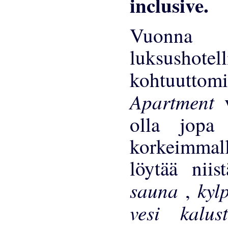
Vuonn
luksushotel
kohtuutt
Apartment
olla jopa
korkeimmal
löytää niist
sauna
kyl
,
vesi kalu