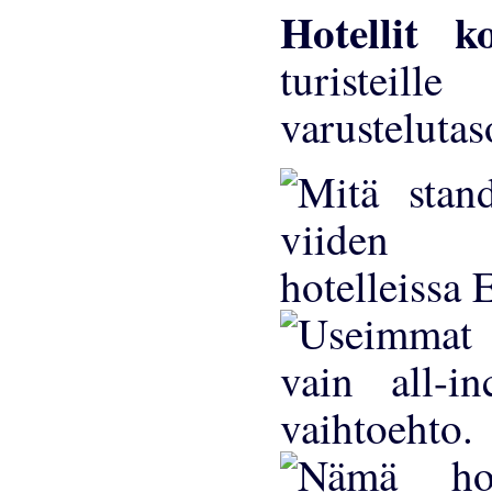
Hotellit 
turisteil
varustelutas