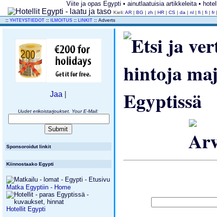
Viite ja opas Egypti • ainutlaatuisia artikkeleita • hote
Kieli:
AR
|
BG
|
zh
|
HR
|
CS
|
da
|
nl
|
fi
|
fi
|
fr
..
::
::
::
::
Adverts
YHTEYSTIEDOT
ILMOITUS
LINKIT
Jaa
|
Uudet erikoistarjoukset. Your E-Mail:
Sponsoroidut linkit
Kiinnostaako Egypti
Matka Egyptiin - Home
Hotellit Egypti