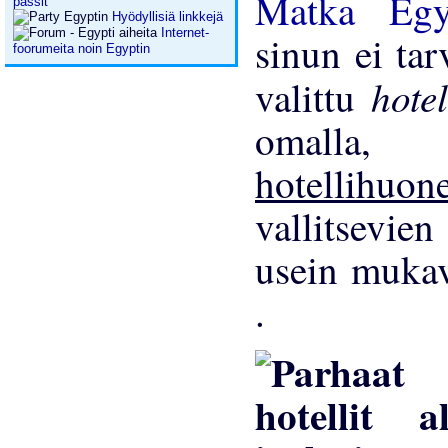
Matka Eg
passit
Hyödyllisiä linkkejä
Internet-
sinun ei tar
foorumeita noin Egyptin
hote
valittu
omalla,
hotellihu
vallitsevien
usein mukav
.