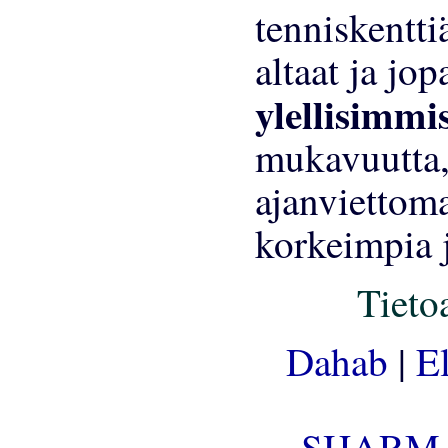
ylellisimmi
mukavuutta
ajanvietto
korkeimpia 
Tieto
Dahab
|
E
SHARM 