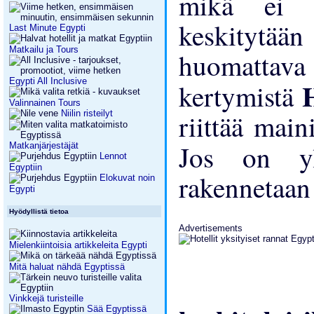
mikä ei 
keskitytään
Last Minute Egypti
Matkailu ja Tours
huomattav
Egypti All Inclusive
kertymistä
Valinnainen Tours
Niilin risteilyt
riittää mai
Jos on 
Matkanjärjestäjät
Lennot
Egyptiin
rakennetaan
Elokuvat noin
Egypti
Hyödyllistä tietoa
Advertisements
Mielenkiintoisia artikkeleita Egypti
Mitä haluat nähdä Egyptissä
Vinkkejä turisteille
Sää Egyptissä