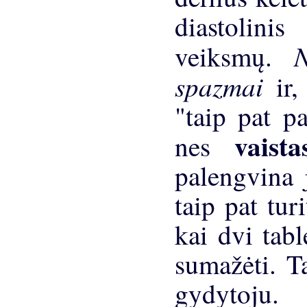
diastolini
veiksmų.
spazmai
ir
"taip pat p
vaist
nes
palengvina 
taip pat tur
kai dvi tabl
sumažėti. Ta
gydytoju.