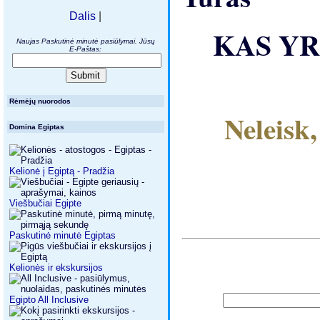
Dalis
|
KAS YR
Naujas Paskutinė minutė pasiūlymai. Jūsų
E-Paštas:
Rėmėjų nuorodos
Neleisk,
Domina Egiptas
Kelionė į Egiptą - Pradžia
Viešbučiai Egipte
Paskutinė minutė Egiptas
Kelionės ir ekskursijos
Egipto All Inclusive