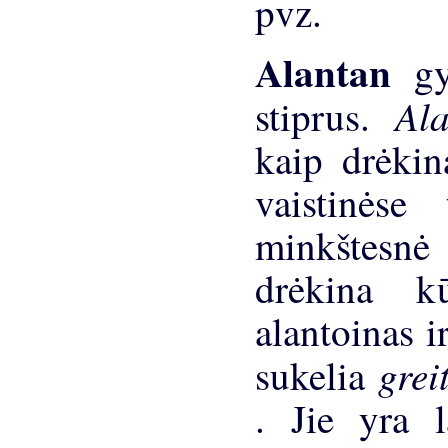
pvz.
Alantan
g
Al
stiprus.
kaip drėkina
vaistinėse
minkštesnė
drėkina k
alantoinas i
gre
sukelia
. Jie yra l