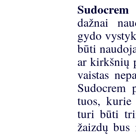
Sudocrem
dažnai nau
gydo vystykl
būti naudoja
ar kirkšnių 
vaistas nep
Sudocrem p
tuos, kurie
turi būti t
žaizdų bus 