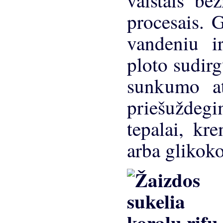
vaistais be
procesais. 
vandeniu ir
ploto sudirg
sunkumo atv
priešuždegi
tepalai, kre
arba glikok