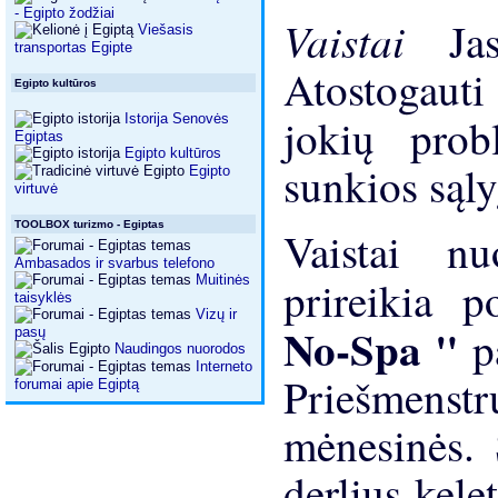
- Egipto žodžiai
Vaistai
Ja
Viešasis
transportas Egipte
Atostogauti
Egipto kultūros
jokių pro
Istorija Senovės
Egiptas
Egipto kultūros
sunkios sąly
Egipto
virtuvė
TOOLBOX turizmo - Egiptas
Vaistai n
Ambasados ​​ir svarbus telefono
Muitinės
prireikia 
taisyklės
Vizų ir
No-Spa "
p
pasų
Naudingos nuorodos
Interneto
Priešmenstr
forumai apie Egiptą
mėnesinės. 
derlius kele