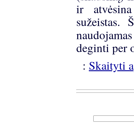
ir atvėsin
sužeistas. 
naudojam
deginti per 
:
Skaityti 