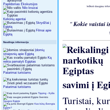
Papildomas Ekskursijos
Ieškoti daugiau infor
Nilo kruizai
Kelionių agentai
"
Kokie vaistai 
Skrydžiai į
Egiptą
Filmai apie
Egiptą
Naudinga informacija
Įdomių
straipsnių apie Egiptą
Ką
reikia pamatyti Egiptas
Patarimai turistams
savimi į Eg
Patarimai turistams
Tipping - Kyšis
Turistai, ku
Saugos Egipte
Kas būtų išvengta
Egipte?