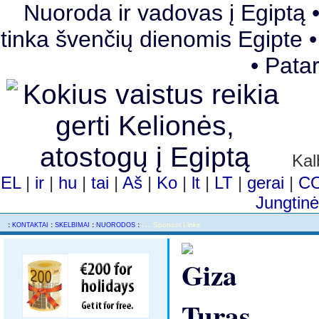
Nuoroda ir vadovas į Egiptą • U
tinka švenčių dienomis Egipte •
• Pata
Kal
EL
|
ir
|
hu
|
tai
|
Aš
|
Ko
|
lt
|
LT
|
gerai
|
C
Jungtin
...
..
:
:
:
:
Sponsor Links
KONTAKTAI
SKELBIMAI
NUORODOS