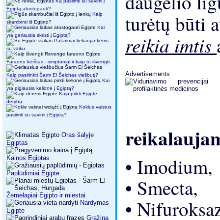
daugelio lig
Ką pasiimti su savimi į
Egiptą atostogauti?
turėtų būti 
Kaip
skambinti iš Egipto?
Kai
reikia imtis
yra geriausia skristi į Egiptą?
Patarimai keliaujantiems
su vaiku
Faraono kerštas - simptomai ir kaip to išvengti
Advertisements
Kaip pasirinkti Šarm El Šeichas viešbutį?
Kai
yra pigiausia kelionė į Egiptą?
Kaip pirkti Egipte -
derybų
Kokius vaistus
pasiimti su savimi į Egiptą?
reikalauja
Oras šalyje
Egiptas
• Imodium,
Kainos Egiptas
Paplūdimiai Egipte
• Smecta,
Žemėlapiai Egipto ir miestai
• Nifuroksa
Nardymas
Egipte
Grąžina