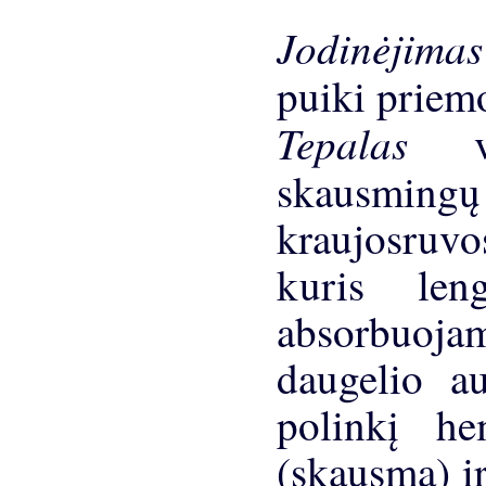
Jodinėjima
puiki priemo
Tepalas
skausming
kraujosruvo
kuris len
absorbuoj
daugelio a
polinkį h
(skausmą) i