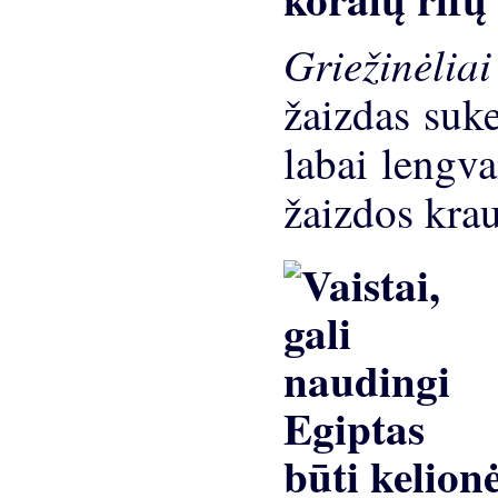
Griežinėli
žaizdas suke
labai lengva
žaizdos krau
būti kelion