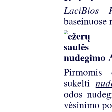
LaciBios
baseinuose 
A
Pirmomis d
nu
sukelti
odos nude
vėsinimo po