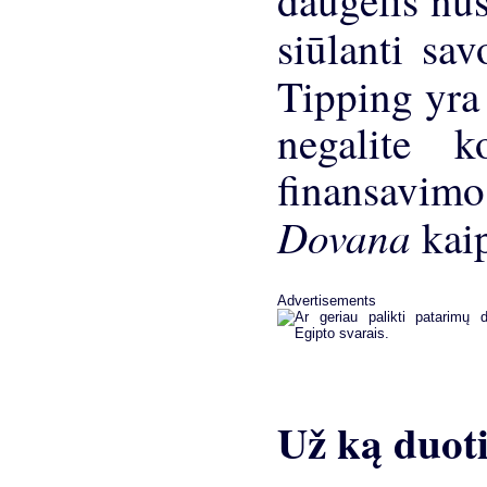
daugelis nus
siūlanti sa
Tipping yra
negalite 
finansavimo 
Dovana
kai
Advertisements
Už ką duot