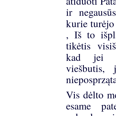
atiduoti Pat
ir negausūs
kurie turėj
, Iš to išp
tikėtis vis
kad jei
viešbutis,
nieposprząt
Vis dėlto me
esame pat