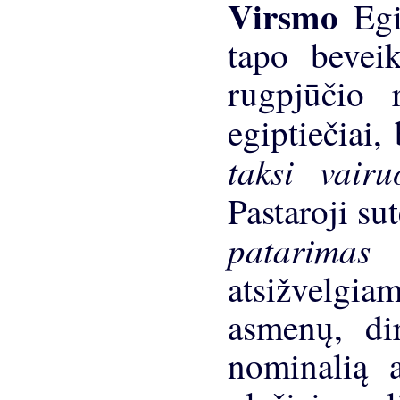
Virsmo
Egi
tapo beveik
rugpjūčio 
egiptiečiai,
taksi vair
Pastaroji su
patarim
atsižvelgia
asmenų, dir
nominalią 