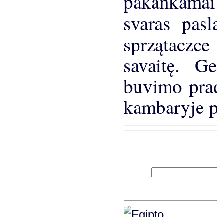
pakankama
svaras pas
sprzątaczce 
savaitę. Ge
buvimo prad
kambaryje p