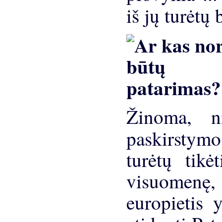
iš jų turėtų 
Žinoma, ni
paskirstym
turėtų tikė
visuomen
europietis 