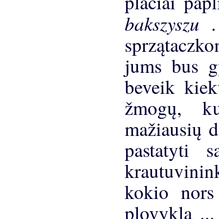
plačiai papl
bakszyszu
sprzątaczko
jums bus g
beveik kiek
žmogų, ku
mažiausių d
pastatyti 
krautuvinink
kokio nors
plovykla ..