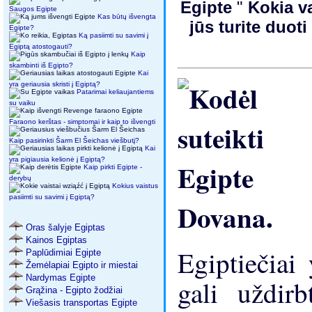
Egipte
"
Kokia va
Saugos Egipte
Kas būtų išvengta
jūs turite duot
Egipte?
Ką pasiimti su savimi į
Egiptą atostogauti?
Kaip
skambinti iš Egipto?
Kai
yra geriausia skristi į Egiptą?
Patarimai keliaujantiems
su vaiku
Faraono kerštas - simptomai ir kaip to išvengti
Kaip pasirinkti Šarm El Šeichas viešbutį?
Kai
yra pigiausia kelionė į Egiptą?
Kaip pirkti Egipte -
derybų
Kokius vaistus
pasiimti su savimi į Egiptą?
Oras šalyje Egiptas
Kainos Egiptas
Egiptiečiai
Paplūdimiai Egipte
Žemėlapiai Egipto ir miestai
Nardymas Egipte
gali uždirb
Grąžina - Egipto žodžiai
Viešasis transportas Egipte