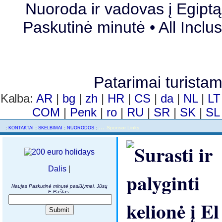
Nuoroda ir vadovas į Egiptą 
Paskutinė minutė • All Inclus
Patarimai turista
Kalba:
AR
|
bg
|
zh
|
HR
|
CS
|
da
|
NL
|
L
COM
|
Penk
|
ro
|
RU
|
SR
|
SK
|
S
...
..
:
:
:
:
Sponsor Links
KONTAKTAI
SKELBIMAI
NUORODOS
Dalis
|
Naujas Paskutinė minutė pasiūlymai. Jūsų
E-Paštas: