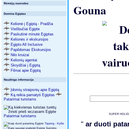
Rėmėjų nuorodos
Domina Egiptas
Kelionė į Egiptą - Pradžia
Viešbučiai Egipte
Paskutinė minutė Egiptas
Kelionės ir ekskursijos
Egipto All Inclusive
Papildomas Ekskursijos
Nilo kruizai
Kelionių agentai
Skrydžiai į Egiptą
Filmai apie Egiptą
Naudinga informacija
Įdomių straipsnių apie Egiptą
Ką reikia pamatyti Egiptas
Patarimai turistams
SUPER HOLIDAY
Patarimai turistams
"
ar duoti pat
Tipping - Kyšis