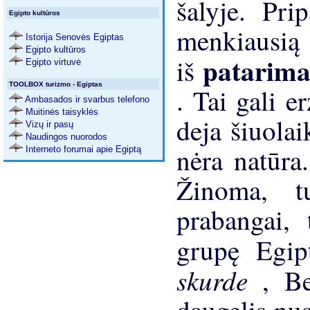
šalyje. Pri
Egipto kultūros
menkiausią 
Istorija Senovės Egiptas
Egipto kultūros
patarim
iš
Egipto virtuvė
TOOLBOX turizmo - Egiptas
. Tai gali e
Ambasados ​​ir svarbus telefono
Muitinės taisyklės
deja šiuolai
Vizų ir pasų
Naudingos nuorodos
nėra natūra
Interneto forumai apie Egiptą
Žinoma, tu
prabangai, 
grupę Egi
skurde
, Be