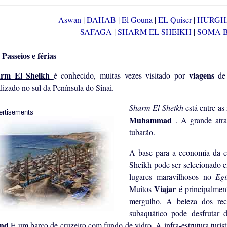
Aswan
|
DAHAB
|
El Gouna
|
EL Quiser
|
HURG
SAFAGA
|
SHARM EL SHEIKH
|
SOMA 
Passeios e férias
arm El Sheikh
viagens
é conhecido, muitas vezes visitado por
de
lizado no sul da Península do Sinai.
Sharm El Sheikh
está entre as
ertisements
Muhammad
. A grande atr
tubarão.
A base para a economia da c
Sheikh pode ser selecionado 
lugares maravilhosos no
Eg
Viajar
Muitos
é principalmen
mergulho. A beleza dos rec
subaquático pode desfruta
and
E um barco de cruzeiro com fundo de vidro. A infra-estrutura turí