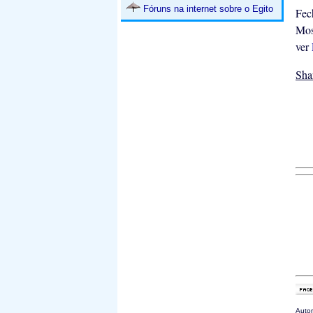
Fóruns na internet sobre o Egito
Fec
Mos
ver
Sha
Autor