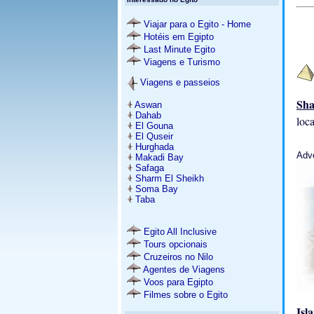
Viajar para o Egito - Home
Hotéis em Egipto
Last Minute Egito
Viagens e Turismo
Viagens e passeios
Sh
Aswan
Dahab
loca
El Gouna
El Quseir
Hurghada
Adv
Makadi Bay
Safaga
Sharm El Sheikh
Soma Bay
Taba
Egito All Inclusive
Tours opcionais
Cruzeiros no Nilo
Agentes de Viagens
Voos para Egipto
Filmes sobre o Egito
Isl