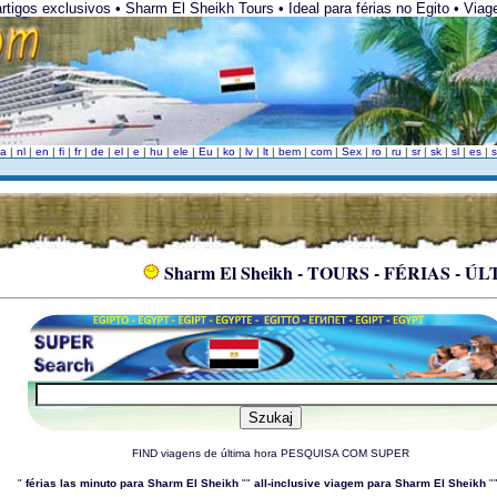
artigos exclusivos • Sharm El Sheikh Tours • Ideal para férias no Egito • Viag
da
|
nl
|
en
|
fi
|
fr
|
de
|
el
|
e
|
hu
|
ele
|
Eu
|
ko
|
lv
|
lt
|
bem
|
com
|
Sex
|
ro
|
ru
|
sr
|
sk
|
sl
|
es
|
Sharm El Sheikh - TOURS - FÉRIAS - 
FIND viagens de última hora PESQUISA COM SUPER
"
férias las minuto para Sharm El Sheikh
""
all-inclusive viagem para Sharm El Sheikh
"