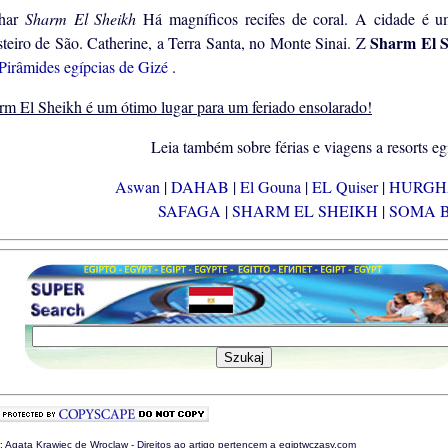
har
Sharm El Sheikh
Há magníficos recifes de coral. A cidade é u
Sharm El 
teiro de São. Catherine, a Terra Santa, no Monte Sinai. Z
Pirâmides egípcias de Gizé
.
rm El Sheikh é um ótimo lugar para um feriado ensolarado!
Leia também sobre férias e viagens a resorts e
Aswan
|
DAHAB
|
El Gouna
|
EL Quiser
|
HURG
SAFAGA
|
SHARM EL SHEIKH
|
SOMA 
: Agata Krawiec de Wroclaw - Direitos ao artigo pertencem a egiptwczasy.com