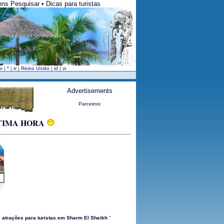
ens Pesquisar • Dicas para turistas
sv
|
º
|
tr
|
Reino Unido
|
id
|
vi
Advertisements
Parceiros:
ÚLTIMA HORA
"
atrações para turistas em Sharm El Sheikh
"