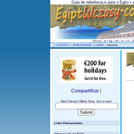
Guia de referência e para o Egito • 
Idioma:
ar
|
bg
|
zh
|
hr
|
cs
|
..
::
::
::
::
Adverts
CONTATO
PUBLICIDADE
LINKS
Compartilhar
|
New Ofertas Última Hora. Seu e-mail:
Links Patrocinados
Interessado no Egito