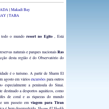
HADA
|
Makadi Bay
BAY
|
TABA
resort no Egito
 todo o mundo
, Está
Ras
 reservas naturais e parques nacionais
acção desta região é do Observatório do
idade é o turismo. A partir de Sharm El
em agosto em vários
excursões
para outros
ito
especialmente a península do Sinai.
te destinado a desportos aquáticos, como
ifes de coral e as riquezas do mundo
viagem para
Tiran
r de um passeio em
stica é bem desenvolvido.
Sharm El Sheikh