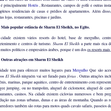
o é principalmente
Hotéis
, Restaurantes, campos de golfe e outras inst
plexos residenciais de casas e prédios de apartamentos. Além diss
as lojas, restaurantes, piscinas e jardins.
Mais popular estância de Sharm El Sheikh, no Egito.
cidade existem vários resorts do hotel, base de mergulho, centros
retenimento e centros de turismo.
Sharm El Sheikh
a parte mais rica 
 muitos políticos e empresários árabes, porque é um dos
os resorts mais
Outras atrações em Sharm El Sheikh
idade tem para oferecer muitos lugares para
Mergulho
Que são aces
rm El Sheikh
ninguém vai ser furado para
férias
. Outras atrações inc
tênis, marinas, parque aquático, centro de entretenimento com representa
gee jumping, ou no trampolim, aluguel de ciclomotor, aluguel de carr
taurantes, casinos. Na cidade existem ciclovias numerosos e bem pre
dução nas zonas urbanas, dunas e as áreas de montanha. Quando as rota
arredores também são rotas para motos quads cavalo safaris, passeios de