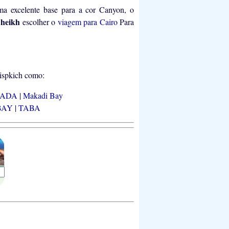
ma excelente base para a cor Canyon, o
Sheikh
escolher o
viagem para Cairo
Para
gispkich como:
HADA
|
Makadi Bay
BAY
|
TABA