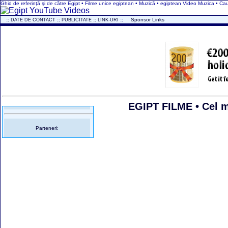
Ghid de referinţă şi de către Egipt • Filme unice egiptean • Muzică • egiptean Video Muzica • C
..
::
::
::
::
...
Sponsor Links
DATE DE CONTACT
PUBLICITATE
LINK-URI
EGIPT FILME • Cel m
Parteneri: