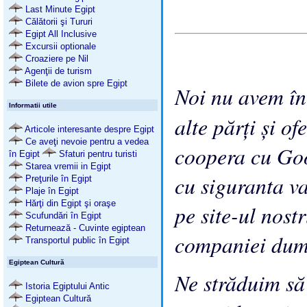
Last Minute Egipt
Călătorii şi Tururi
Egipt All Inclusive
Excursii optionale
Croaziere pe Nil
Agenţii de turism
Bilete de avion spre Egipt
Noi nu avem î
Informatii utile
alte părţi şi o
Articole interesante despre Egipt
Ce aveţi nevoie pentru a vedea
coopera cu Goo
în Egipt
Sfaturi pentru turisti
Starea vremii in Egipt
cu siguranta va
Preţurile în Egipt
Plaje în Egipt
Hărţi din Egipt şi oraşe
pe site-ul nost
Scufundări în Egipt
Returnează - Cuvinte egiptean
companiei dum
Transportul public în Egipt
Egiptean Cultură
Ne străduim să
Istoria Egiptului Antic
Egiptean Cultură