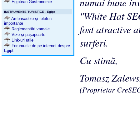
numai bune inve
Egiptean Gastronomie
"White Hat SEO
INSTRUMENTE TURISTICE - Egipt
Ambasadele şi telefon
importante
fost atractive a
Reglementări vamale
Vize şi paşapoarte
surferi.
Link-uri utile
Forumurile de pe internet despre
Egipt
Cu stimă,
Tomasz Zalews
(Proprietar CreSEO