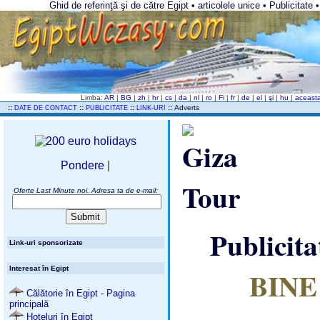
Ghid de referinţă şi de către Egipt • articolele unice • Publicitate 
Limba:
AR
|
BG
|
zh
|
hr
|
cs
|
da
|
nl
|
ro
|
Fi
|
fr
|
de
|
el
|
şi
|
hu
|
aceast
..
::
::
::
::
Adverts
DATE DE CONTACT
PUBLICITATE
LINK-URI
Pondere
|
Oferte Last Minute noi. Adresa ta de e-mail:
Publicita
Link-uri sponsorizate
Interesat în Egipt
BINE
Călătorie în Egipt - Pagina
principală
Hoteluri în Egipt