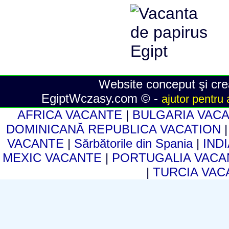
Website conceput şi crea
EgiptWczasy.com © -
ajutor pentru 
AFRICA VACANTE
|
BULGARIA VAC
DOMINICANĂ REPUBLICA VACATION
VACANTE
|
Sărbătorile din Spania
|
IND
MEXIC VACANTE
|
PORTUGALIA VAC
|
TURCIA VA