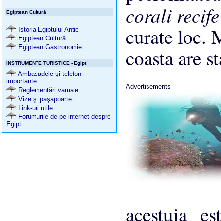
corali recif
Egiptean Cultură
curate loc. 
Istoria Egiptului Antic
Egiptean Cultură
Egiptean Gastronomie
coasta are st
INSTRUMENTE TURISTICE - Egipt
Ambasadele şi telefon
importante
Advertisements
Reglementări vamale
Vize şi paşapoarte
Link-uri utile
Forumurile de pe internet despre
Egipt
acestuia es