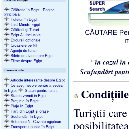
Călătorie în Egipt - Pagina
principală
Hoteluri în Egipt
Last Minute Egipt
Călătorii şi Tururi
CĂUTARE Pentr
Egipt All Inclusive
m
Excursii optionale
Croaziere pe Nil
Agenţii de turism
Bilete de avion spre Egipt
"
în cazul în
Filme despre Egipt
Scufundări pent
Informatii utile
Articole interesante despre Egipt
Ce aveţi nevoie pentru a vedea
Condiţiile
în Egipt
Sfaturi pentru turisti
Starea vremii in Egipt
Preţurile în Egipt
Plaje în Egipt
Turiştii car
Hărţi din Egipt şi oraşe
Scufundări în Egipt
posibilitate
Returnează - Cuvinte egiptean
Transportul public în Egipt