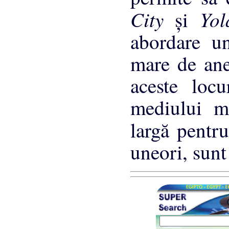
City
Yo
şi
abordare un
mare de ane
aceste loc
mediului ma
largă pentr
uneori, sunt