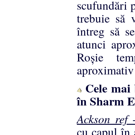
scufundări p
trebuie să 
întreg să s
atunci apro
Roşie tem
aproximativ
Cele mai b
în Sharm E
Ackson ref 
cu capul în 