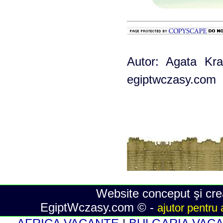
Autor: Agata Kra
egiptwczasy.com
Website conceput şi crea
EgiptWczasy.com © -
ajutor pentru 