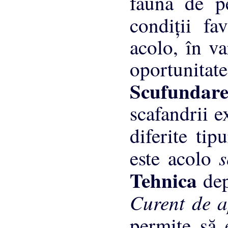
fauna de pe
condiţii fa
acolo, în v
oportunitat
Scufunda
scafandrii e
diferite tip
s
este acolo
Tehnica
de
Curent de 
permite să 