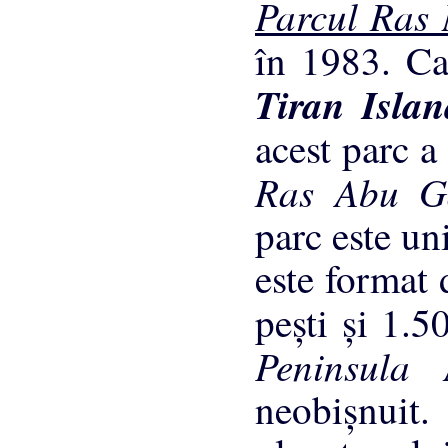
Parcul Ra
în 1983. C
Tiran Isla
acest parc a
Ras Abu G
parc este un
este format 
peşti şi 1.5
Peninsula
neobişnuit.