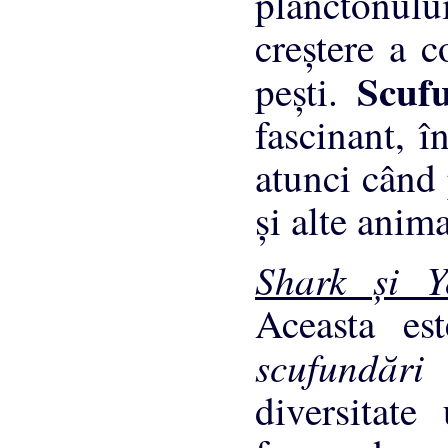
planctonulu
creştere a c
Scuf
peşti.
fascinant, î
atunci când 
şi alte anim
Shark şi 
Aceasta es
scufundăr
diversitate