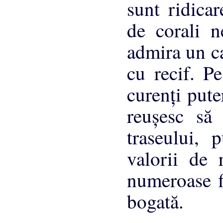
sunt ridica
de corali n
admira un ca
cu recif. Pe
curenţi pute
reuşesc să 
traseului, 
valorii de r
numeroase fi
bogată.