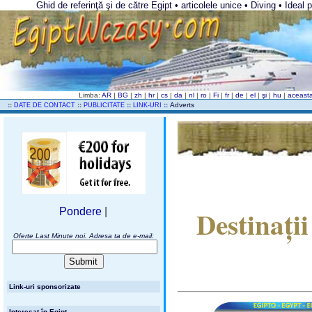
Ghid de referinţă şi de către Egipt • articolele unice • Diving • Ideal 
Limba:
AR
|
BG
|
zh
|
hr
|
cs
|
da
|
nl
|
ro
|
Fi
|
fr
|
de
|
el
|
şi
|
hu
|
aceast
..
::
::
::
::
Adverts
DATE DE CONTACT
PUBLICITATE
LINK-URI
Destinaţi
Pondere
|
Oferte Last Minute noi. Adresa ta de e-mail:
Link-uri sponsorizate
Interesat în Egipt