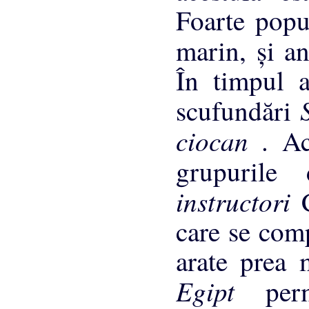
Foarte popu
marin, şi 
În timpul a
scufundări
ciocan
. Ac
grupuril
instructori
care se comp
arate prea 
Egipt
per