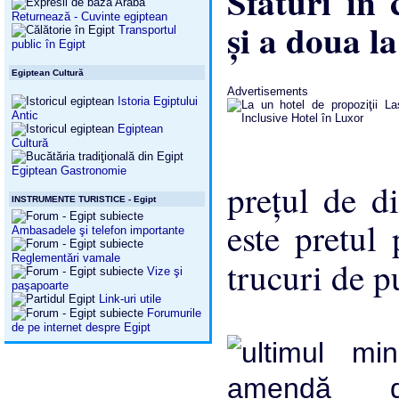
Sfaturi în 
Returnează - Cuvinte egiptean
şi a doua l
Transportul
public în Egipt
Egiptean Cultură
Advertisements
Istoria Egiptului
Antic
Egiptean
Cultură
Egiptean Gastronomie
preţul de d
INSTRUMENTE TURISTICE - Egipt
este pretul
Ambasadele şi telefon importante
Reglementări vamale
trucuri de p
Vize şi
paşapoarte
Link-uri utile
Forumurile
de pe internet despre Egipt