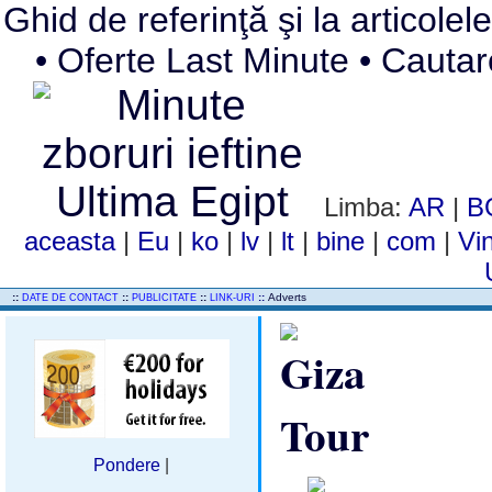
Ghid de referinţă şi la articole
• Oferte Last Minute • Cautare 
Limba:
AR
|
B
aceasta
|
Eu
|
ko
|
lv
|
lt
|
bine
|
com
|
Vi
..
::
::
::
::
Adverts
DATE DE CONTACT
PUBLICITATE
LINK-URI
Pondere
|