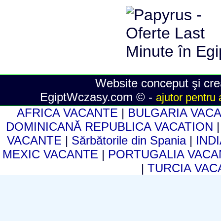
Website conceput şi crea
EgiptWczasy.com © -
ajutor pentru 
AFRICA VACANTE
|
BULGARIA VAC
DOMINICANĂ REPUBLICA VACATION
VACANTE
|
Sărbătorile din Spania
|
IND
MEXIC VACANTE
|
PORTUGALIA VAC
|
TURCIA VA