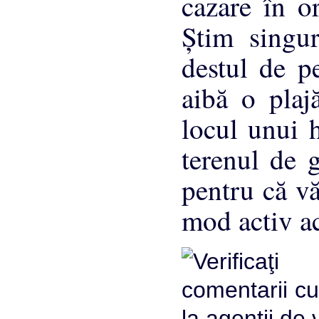
cazare în or
Ştim singur
destul de p
aibă o plaj
locul unui h
terenul de g
pentru că vă
mod activ ac