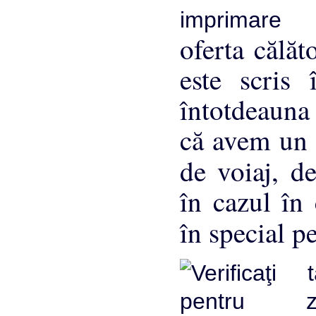
oferta călăt
este scris
întotdeauna
că avem un l
de voiaj, d
în cazul în 
în special p