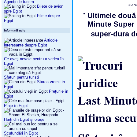
Agenţii de turism
SUPE
Bilete de avion
spre Egipt
"
Ultimele două 
Filme despre
Egipt
Minute Super 
Informatii utile
super-dura d
Articole
interesante despre Egipt
Ce aveţi nevoie pentru a vedea în
Egipt
Sfaturi pentru turisti
Starea vremii in
Egipt
Preţurile în
Egipt
Plaje în Egipt
ultima sec
Hărţi din Egipt şi oraşe
Scufundări în Egipt