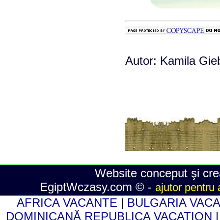
Autor: Kamila Gieb
Website conceput şi crea
EgiptWczasy.com © -
ajutor pentru 
AFRICA VACANTE
|
BULGARIA VAC
DOMINICANĂ REPUBLICA VACATION