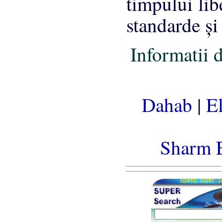
timpului lib
standarde şi 
Informatii d
Dahab
|
E
Sharm 