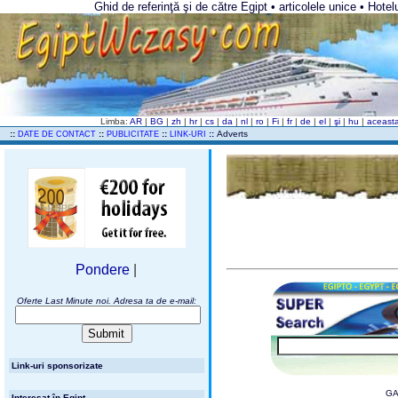
Ghid de referinţă şi de către Egipt • articolele unice • Hotel
Limba:
AR
|
BG
|
zh
|
hr
|
cs
|
da
|
nl
|
ro
|
Fi
|
fr
|
de
|
el
|
şi
|
hu
|
aceast
..
::
::
::
::
Adverts
DATE DE CONTACT
PUBLICITATE
LINK-URI
Pondere
|
Oferte Last Minute noi. Adresa ta de e-mail:
Link-uri sponsorizate
GA
Interesat în Egipt