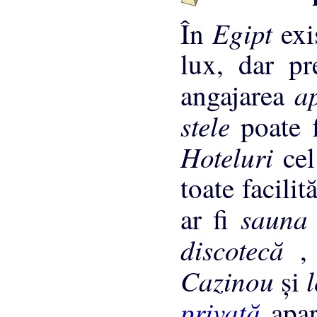
Egipt
În
exi
lux, dar pr
a
angajarea
stele
poate 
Hoteluri
ce
toate facilit
saun
ar fi
discotecă
Cazinou
şi
privată
apar