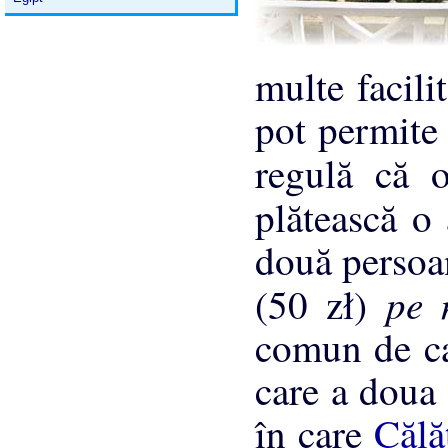
multe facili
pot permite 
regulă că
plătească o
două persoan
pe 
(50 zł)
comun de ca
care a doua 
în care
Călă