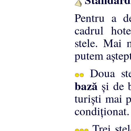
Pentru a d
cadrul hote
stele. Mai 
putem aştept
Doua st
bază
şi de 
turişti mai 
condiţionat.
Trei ste