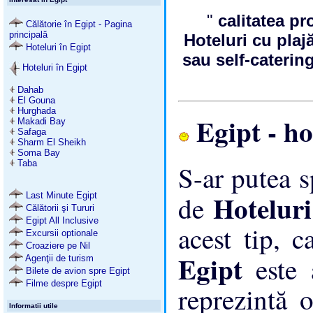
"
calitatea pr
Călătorie în Egipt - Pagina
principală
Hoteluri cu plaj
Hoteluri în Egipt
sau self-caterin
Hoteluri în Egipt
Dahab
El Gouna
Hurghada
Egipt - hot
Makadi Bay
Safaga
Sharm El Sheikh
Soma Bay
Taba
S-ar putea 
Hotelur
Last Minute Egipt
de
Călătorii şi Tururi
Egipt All Inclusive
acest tip, c
Excursii optionale
Croaziere pe Nil
Egipt
este
Agenţii de turism
Bilete de avion spre Egipt
Filme despre Egipt
reprezintă 
Informatii utile