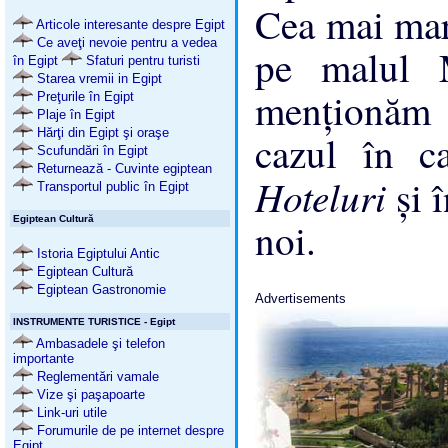
Cea mai ma
Articole interesante despre Egipt
Ce aveţi nevoie pentru a vedea
pe malul M
în Egipt
Sfaturi pentru turisti
Starea vremii in Egipt
menţionăm
Preţurile în Egipt
Plaje în Egipt
Hărţi din Egipt şi oraşe
cazul în c
Scufundări în Egipt
Returnează - Cuvinte egiptean
Hoteluri
şi 
Transportul public în Egipt
Egiptean Cultură
noi.
Istoria Egiptului Antic
Egiptean Cultură
Egiptean Gastronomie
Advertisements
INSTRUMENTE TURISTICE - Egipt
Ambasadele şi telefon
importante
Reglementări vamale
Vize şi paşapoarte
Link-uri utile
Forumurile de pe internet despre
Egipt