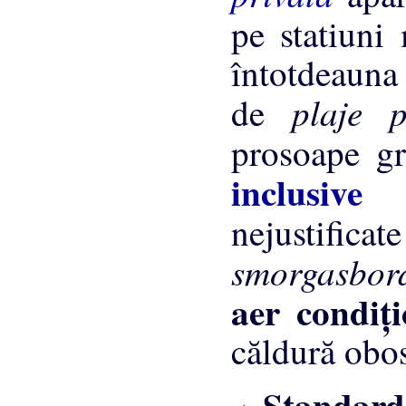
pe statiuni
întotdeauna 
plaje 
de
prosoape gr
inclusiv
nejustific
smorgasbo
aer condiţ
căldură obos
Standarde