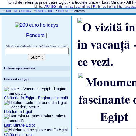
Ghid de referinţă şi de către Egipt • articolele unice • Last Minute • All In
Limba:
AR
|
BG
|
zh
|
hr
|
cs
|
da
|
nl
|
ro
|
Fi
|
fr
|
de
|
el
|
şi
|
hu
|
aceast
..
::
::
::
::
Adverts
DATE DE CONTACT
PUBLICITATE
LINK-URI
Pondere
|
Oferte Last Minute noi. Adresa ta de e-mail:
Link-uri sponsorizate
Interesat în Egipt
Călătorie în Egipt - Pagina principală
Hoteluri în Egipt
Last Minute Egipt
Călătorii şi Tururi