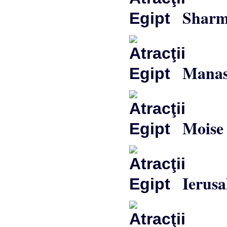
Sharm
Manast
Moise
Ierusa