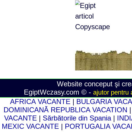
Website conceput şi crea
EgiptWczasy.com © -
ajutor pentru 
AFRICA VACANTE
|
BULGARIA VAC
DOMINICANĂ REPUBLICA VACATION
VACANTE
|
Sărbătorile din Spania
|
IND
MEXIC VACANTE
|
PORTUGALIA VAC