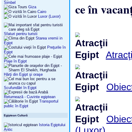
Simbel
ce în vacan
Giza
Cairo
Luxor (Luxor)
Sfaturi pentru turisti
Starea vremii in
Egipt
Preţurile în
Atracţi
Egipt
Plaje în Egipt
Hărţi din Egipt şi oraşe
Obiect
Scufundări în Egipt
Returnează - Cuvinte egiptean
Transportul
public în Egipt
Obiect
Egiptean Cultură
Istoria Egiptului
(Luxor)
Antic