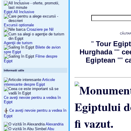
Egipt All Inclusive
Excursii optionale
Croaziere pe Nil
CĂUTAR
"
Tour Egipt
Agenţii de turism
Bilete de avion
Hurghada
""
ce
spre Egipt
Filme despre
Egiptean
""
c
Egipt
Informatii utile
Articole
interesante despre Egipt
Ce aveţi nevoie pentru a vedea în
Egipt
Ce aveţi nevoie pentru a vedea în
Egipt
Alexandria
Abu