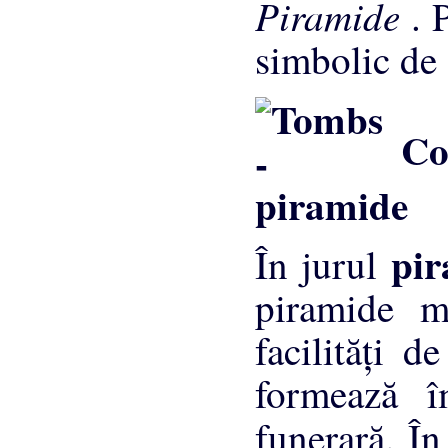
Piramide
. 
simbolic de 
Com
pi
În jurul
piramide m
facilităţi 
formează î
funerară. Î