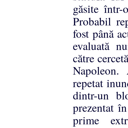
găsite într
Probabil r
fost până a
evaluată nu
către cercetă
Napoleon. 
repetat inu
dintr-un bl
prezentat în
prime ext