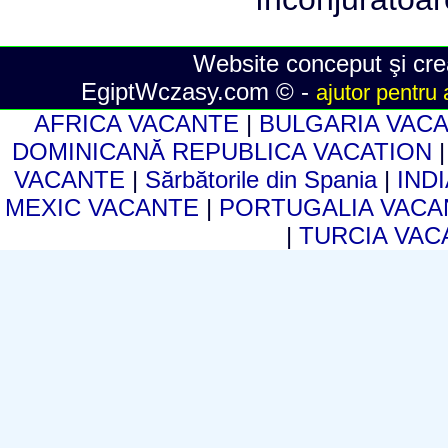
Website conceput şi crea
EgiptWczasy.com © -
ajutor pentru 
AFRICA VACANTE
|
BULGARIA VAC
DOMINICANĂ REPUBLICA VACATION
VACANTE
|
Sărbătorile din Spania
|
IND
MEXIC VACANTE
|
PORTUGALIA VAC
|
TURCIA VA