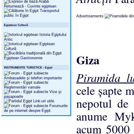
Returnează - Cuvinte egiptean
Transportul
public în Egipt
Advertisements
Egiptean Cultură
Istoria Egiptului
Antic
Egiptean
Cultură
Giza
Egiptean Gastronomie
INSTRUMENTE TURISTICE - Egipt
Piramida l
Ambasadele şi telefon importante
cele şapte mi
Reglementări vamale
Vize şi
paşapoarte
nepotul de 
Link-uri utile
Forumurile
de pe internet despre Egipt
anume Mykr
acum 5000 d