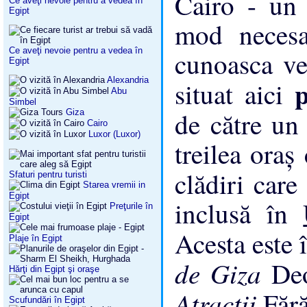
Cairo - un 
Ce aveţi nevoie pentru a vedea în
Egipt
mod necesar
Ce aveţi nevoie pentru a vedea în
cunoasca v
Egipt
Alexandria
situat aici
Abu
Simbel
de către un
Giza
Cairo
Luxor (Luxor)
treilea ora
clădiri care
Sfaturi pentru turisti
Starea vremii in
Egipt
inclusă în
Preţurile în
Egipt
Acesta este 
Plaje în Egipt
de Giza
Deo
Hărţi din Egipt şi oraşe
Atracţii
Făr
Scufundări în Egipt