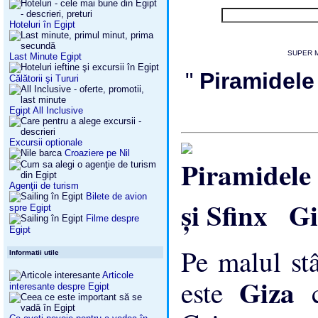
Hoteluri în Egipt
SUPER 
Last Minute Egipt
"
Piramidele
Călătorii şi Tururi
Egipt All Inclusive
Excursii optionale
Croaziere pe Nil
Agenţii de turism
Bilete de avion
Gi
spre Egipt
Filme despre
Egipt
Pe malul st
Informatii utile
Articole
Giza
este
interesante despre Egipt