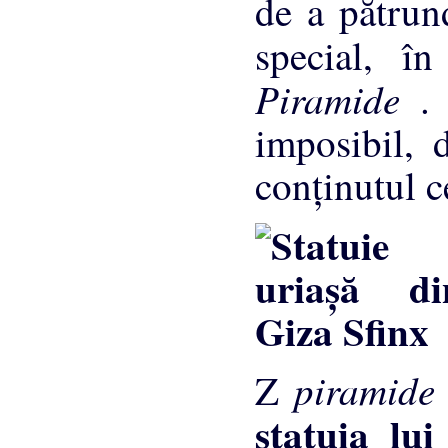
de a pătrun
special, î
Piramide
.
imposibil, 
conţinutul ce
piramid
Z
statuia lu