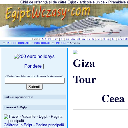
Ghid de referinţă şi de către Egipt • articolele unice • Piramidele 
Limba:
AR
|
BG
|
zh
|
hr
|
cs
|
da
|
nl
|
ro
|
Fi
|
fr
|
de
|
el
|
şi
|
hu
|
aceast
..
::
::
::
::
Adverts
DATE DE CONTACT
PUBLICITATE
LINK-URI
Pondere
|
Oferte Last Minute noi. Adresa ta de e-mail:
Ceea 
Link-uri sponsorizate
Interesat în Egipt
Călătorie în Egipt - Pagina principală