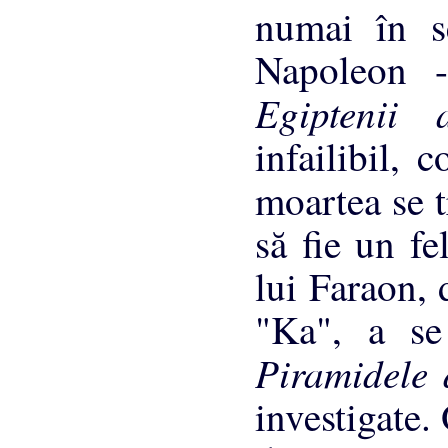
numai în se
Napoleon -
Egiptenii
infailibil, 
moartea se 
să fie un fe
lui Faraon, 
"Ka", a se 
Piramidele
investigate.