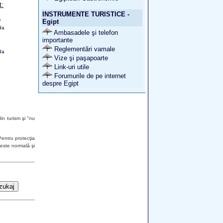
t:
INSTRUMENTE TURISTICE -
e
Egipt
da
Ambasadele şi telefon
importante
Reglementări vamale
da
Vize şi paşapoarte
Link-uri utile
Forumurile de pe internet
despre Egipt
in turism şi "nu
Pentru protecţia
 este normală şi