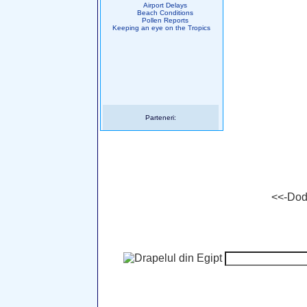
Airport Delays
Beach Conditions
Pollen Reports
Keeping an eye on the Tropics
Parteneri:
<<-Do