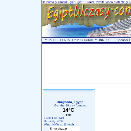
Referinţa şi Ghidul Egipt Egipt • • unice revolte video proteste şi
..
::
::
::
::
...
Sponsor L
DATE DE CONTACT
PUBLICITATE
LINK-URI
Hurghada, Egypt
Get the 10 day forecast
14°C
Fair
Feels Like:14°C
Humidity: 48%
Wind: NNW at 11 km/h