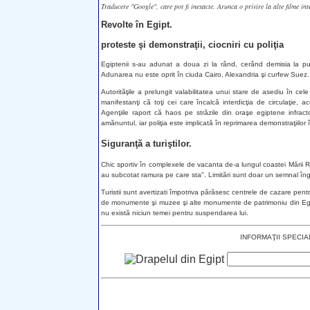
Traducere "Google", care pot fi inexacte. Arunca o privire la alte filme int
Revolte în Egipt.
proteste şi demonstraţii, ciocniri cu poliţia
Egiptenii s-au adunat a doua zi la rând, cerând demisia la p
Adunarea nu este oprit în ciuda Cairo, Alexandria şi curfew Suez.
Autorităţile a prelungit valabilitatea unui stare de asediu în ce
manifestanţi că toţi cei care încalcă interdicţia de circulaţie, 
Agenţiile raport că haos pe străzile din oraşe egiptene infracto
amănuntul, iar poliţia este implicată în reprimarea demonstraţiilor î
Siguranţă a turiştilor.
Chic sportiv în complexele de vacanta de-a lungul coastei Mării R
au subcotat ramura pe care sta". Limitări sunt doar un semnal îngr
Turistii sunt avertizati împotriva părăsesc centrele de cazare pent
de monumente şi muzee şi alte monumente de patrimoniu din Egipt, a 
nu există niciun temei pentru suspendarea lui.
INFORMAŢII SPECIALE