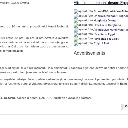
eresante, lista pe dreapta.
Alte filme interesant despre Egip
Sharm-El-Sheikh YouTub
Un film interesant Hurgha
Hurghada Diving
Hoteluri în Hurghada
utere de 30 de ani a preşedintelui Husni Mubarak.
All Inclusive Hotel Hurgha
Revolte în Egipt
le trei oraşe de ore. 16 ore. 8 am. Armata a avertizat
Revoluţia din Egipt
acestea trebuie să ia în calcul, cu consecinţe grave.
Egiptul Antic
rilor. În Cairo au fost jefuite zeci de desfacere cu
n centrul oraşului.
Advertisements
oşii sunt sigure si la nimic momentul le-a ameninţat. Economia egiptean derivă beneficii enorme d
ijorător pentru funcţionarea de telefonie şi Internet.
ru oraşul de nelinişte, în scopul de a observa şi de demonstraţii de stradă protestând populaţiei. 
fost trimis trupe şi vizitarea obiectivelor turistice poate fi dificil. La moment, turismul în Egipt
 DESPRE concediu pentru CAUTARE egiptean / vacanţă / călătorii