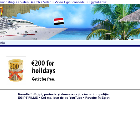
 demonstraţii • • Video Search • Video • Video Egipt concediu
• Egiptul Antic
inks
Revolte în Egipt, proteste şi demonstraţii, ciocniri cu poliţia
EGIPT FILME • Cel mai bun de pe YouTube • Revolte în Egipt