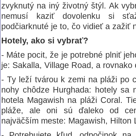
zvyknutý na iný životný štýl. Ak vy
nemusí kaziť dovolenku si sťa
podčiarknuté je to, čo vidieť a zažiť
Hotely, ako si vybrať?
- Máte pocit, že je potrebné plniť j
je: Sakalla, Village Road, a rovnako
- Ty leží tvárou k zemi na pláži po
nohy chôdze Hurghada: hotely sa 
hotela Magawish na pláži Coral. Ti
pláže, ale oni sú ďaleko od ce
najväčším meste: Magawish, Hilton
- Potrebujete kľud, odpočinok na 