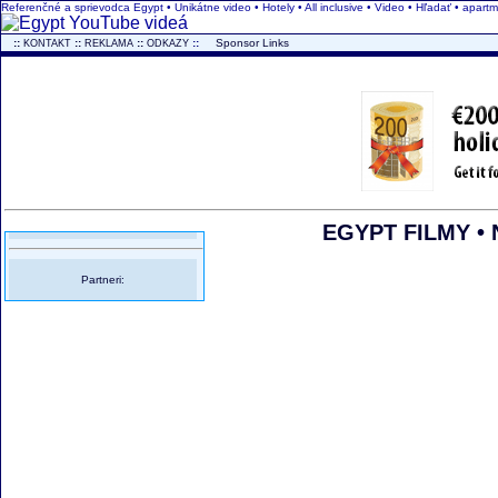
Referenčné a sprievodca Egypt • Unikátne video • Hotely • All inclusive • Video • Hľadať • apa
..
::
::
::
::
...
Sponsor Links
KONTAKT
REKLAMA
ODKAZY
EGYPT FILMY • N
Partneri: