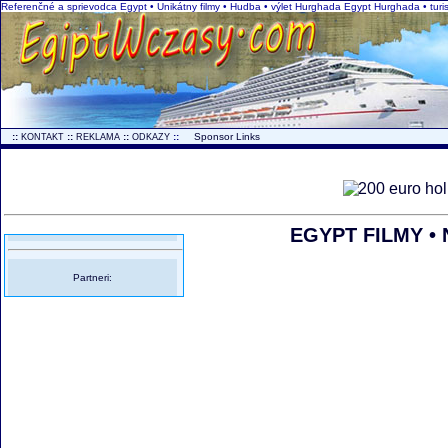
Referenčné a sprievodca Egypt • Unikátny filmy • Hudba • výlet Hurghada Egypt Hurghada • turi
..
::
::
::
::
...
Sponsor Links
KONTAKT
REKLAMA
ODKAZY
EGYPT FILMY • N
Partneri: