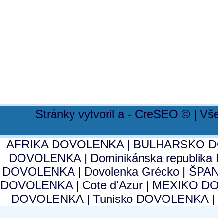
Stránky vytvoril a - CreSEO © | V
AFRIKA DOVOLENKA
|
BULHARSKO 
DOVOLENKA
|
Dominikánska republi
DOVOLENKA
|
Dovolenka Grécko
|
ŠPA
DOVOLENKA
|
Cote d'Azur
|
MEXIKO D
DOVOLENKA
|
Tunisko DOVOLENKA