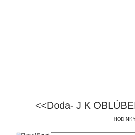
<<Doda- J K OBLÚ
HODINK