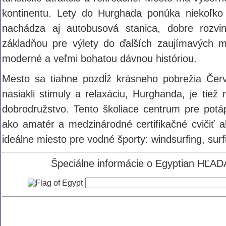
kontinentu. Lety do Hurghada ponúka niekoľko l
nachádza aj autobusová stanica, dobre rozvin
základňou pre výlety do ďalších zaujímavých mi
moderné a veľmi bohatou dávnou históriou.
Mesto sa tiahne pozdĺž krásneho pobrežia Čer
nasiakli stimuly a relaxáciu, Hurghanda, je tie
dobrodružstvo. Tento školiace centrum pre potá
ako amatér a medzinárodné certifikačné cvičiť a
ideálne miesto pre vodné športy: windsurfing, surf
Špeciálne informácie o Egyptian HĽADA