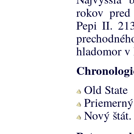
rokov pre
Pepi II. 21
prechodného
hladomor v 
Chronologic
Old State
Priemerný 
Nový štát.