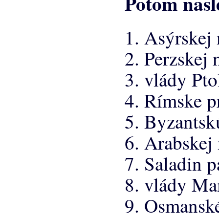
Potom nasl
1. Asýrskej
2. Perzskej 
3. vlády Pto
4. Rímske p
5. Byzantsk
6. Arabskej
7. Saladin 
8. vlády M
9. Osmanské