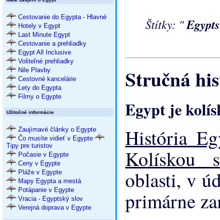
Cestovanie do Egypta - Hlavné
Štítky: "
Egypts
Hotely v Egypt
Last Minute Egypt
Cestovanie a prehliadky
Egypt All Inclusive
Voliteľné prehliadky
Stručná his
Nile Plavby
Cestovné kancelárie
Lety do Egypta
Filmy o Egypte
Egypt je kolís
Užitočné informácie
História E
Zaujímavé články o Egypte
Čo musíte vidieť v Egypte
Tipy pre turistov
Kolískou s
Počasie v Egypte
Ceny v Egypte
oblasti, v ú
Pláže v Egypte
Mapy Egypta a mestá
Potápanie v Egypte
primárne za
Vracia - Egyptský slov
Verejná doprava v Egypte