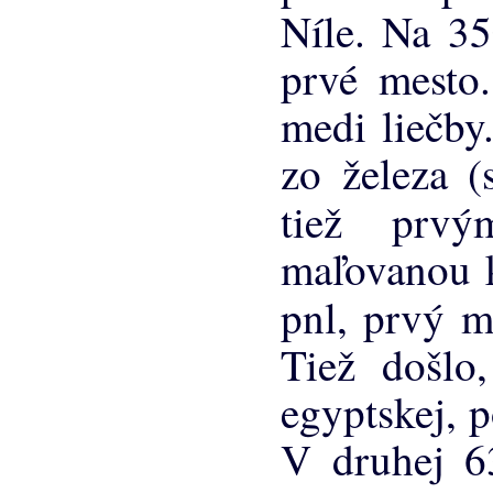
Níle. Na 35
prvé mesto
medi liečby
zo železa (
tiež pr
maľovanou 
pnl, prvý m
Tiež došlo
egyptskej, 
V druhej 6