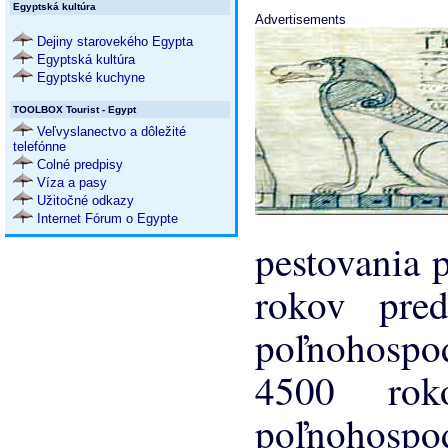
Egyptská kultúra
Advertisements
Dejiny starovekého Egypta
Egyptská kultúra
Egyptské kuchyne
TOOLBOX Tourist - Egypt
Veľvyslanectvo a dôležité
telefónne
Colné predpisy
Víza a pasy
Užitočné odkazy
Internet Fórum o Egypte
pestovania 
rokov pre
poľnohospod
4500 rok
poľnohospod