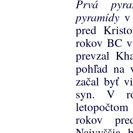
Prvá pyr
pyramídy
v
pred Kris
rokov BC v
prevzal Kha
pohľad na 
začal byť v
syn. V r
letopočto
rokov pre
Najvyššia 