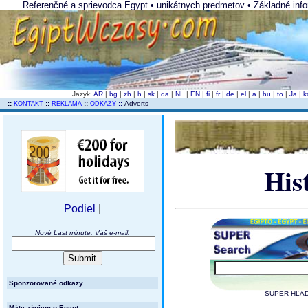
Referenčné a sprievodca Egypt • unikátnych predmetov • Základné info
Jazyk:
AR
|
bg
|
zh
|
h
|
sk
|
da
|
NL
|
EN
|
fi
|
fr
|
de
|
el
|
a
|
hu
|
to
|
Ja
|
k
..
::
::
::
::
Adverts
KONTAKT
REKLAMA
ODKAZY
His
Podiel
|
Nové Last minute. Váš e-mail:
Sponzorované odkazy
SUPER HĽADA
Máte záujem o Egypt