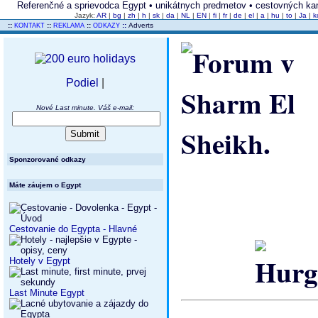
Referenčné a sprievodca Egypt • unikátnych predmetov • cestovných kance
Jazyk:
AR
|
bg
|
zh
|
h
|
sk
|
da
|
NL
|
EN
|
fi
|
fr
|
de
|
el
|
a
|
hu
|
to
|
Ja
|
k
..
::
::
::
::
Adverts
KONTAKT
REKLAMA
ODKAZY
Podiel
|
Nové Last minute. Váš e-mail:
Sponzorované odkazy
Máte záujem o Egypt
Cestovanie do Egypta - Hlavné
Hotely v Egypt
Last Minute Egypt