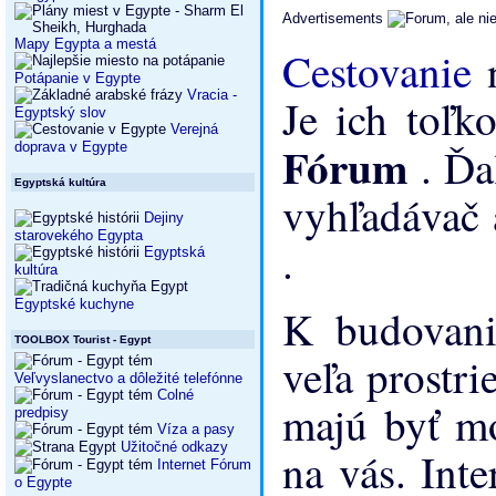
Advertisements
Mapy Egypta a mestá
Cestovanie
Potápanie v Egypte
Vracia -
Je ich toľk
Egyptský slov
Verejná
Fórum
. Ďa
doprava v Egypte
Egyptská kultúra
vyhľadávač 
Dejiny
starovekého Egypta
.
Egyptská
kultúra
Egyptské kuchyne
K budovani
TOOLBOX Tourist - Egypt
veľa prostri
Veľvyslanectvo a dôležité telefónne
Colné
majú byť mo
predpisy
Víza a pasy
Užitočné odkazy
na vás. Int
Internet Fórum
o Egypte