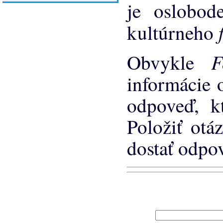
je oslobod
kultúrneho
Obvykle
informácie o
odpoveď, kt
Položiť otá
dostať odpov