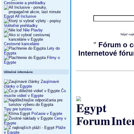
Cestovanie a prehliadky
Egypt All Inclusive
Voliteľné prehliadky
Nile Plavby
Nájsť na
"
Fórum o c
Cestovné kancelárie
Lety do
Internetové fór
Egypta
Filmy o
Egypte
Užitočné informácie
Zaujímavé
články o Egypte
Čo
musíte vidieť v Egypte
Tipy pre turistov
Počasie v Egypte
Inte
Ceny v
Egypte
Pláže
v Egypte