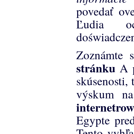
povedať ove
Ľudia o
doświadcze
Zoznámte 
stránku
A 
skúsenosti, 
výskum n
internetro
Egypte pre
Tento vyhľa