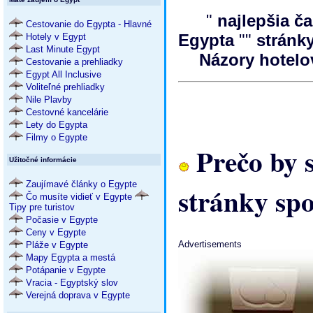
"
najlepšia č
Cestovanie do Egypta - Hlavné
Egypta
""
stránk
Hotely v Egypt
Last Minute Egypt
Názory hotel
Cestovanie a prehliadky
Egypt All Inclusive
Voliteľné prehliadky
Nile Plavby
Cestovné kancelárie
Lety do Egypta
Filmy o Egypte
Prečo by 
Užitočné informácie
Zaujímavé články o Egypte
stránky sp
Čo musíte vidieť v Egypte
Tipy pre turistov
Počasie v Egypte
Ceny v Egypte
Advertisements
Pláže v Egypte
Mapy Egypta a mestá
Potápanie v Egypte
Vracia - Egyptský slov
Verejná doprava v Egypte