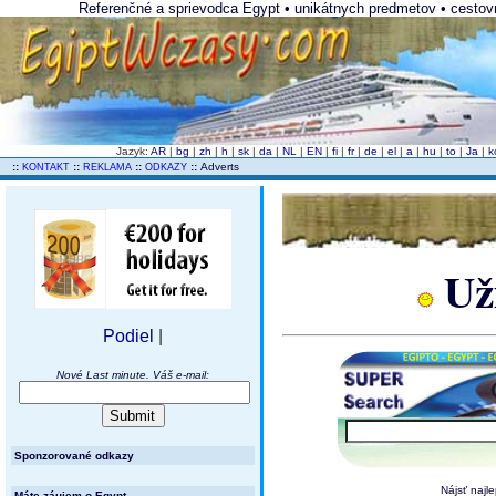
Referenčné a sprievodca Egypt • unikátnych predmetov • cestovnýc
Jazyk:
AR
|
bg
|
zh
|
h
|
sk
|
da
|
NL
|
EN
|
fi
|
fr
|
de
|
el
|
a
|
hu
|
to
|
Ja
|
k
..
::
::
::
::
Adverts
KONTAKT
REKLAMA
ODKAZY
Uži
Podiel
|
Nové Last minute. Váš e-mail:
Sponzorované odkazy
Nájsť najl
Máte záujem o Egypt