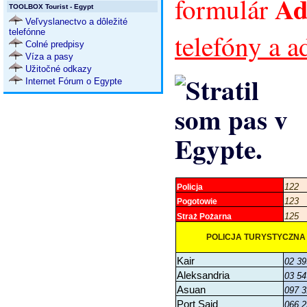
Ad
formulár
TOOLBOX Tourist - Egypt
Veľvyslanectvo a dôležité
telefónne
telefóny a 
Colné predpisy
Víza a pasy
Užitočné odkazy
Internet Fórum o Egypte
122
Policja
123
Pogotowie
125
Straż Pożarna
POLICJA TURYSTYCZNA
Kair
02 39
Aleksandria
03 54
Asuan
097 3
Port Said
066 2