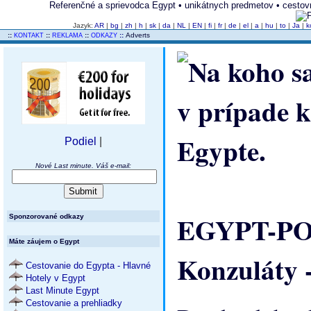
Referenčné a sprievodca Egypt • unikátnych predmetov • cestovnýc
Jazyk:
AR
|
bg
|
zh
|
h
|
sk
|
da
|
NL
|
EN
|
fi
|
fr
|
de
|
el
|
a
|
hu
|
to
|
Ja
|
k
..
::
::
::
::
Adverts
KONTAKT
REKLAMA
ODKAZY
Podiel
|
Nové Last minute. Váš e-mail:
EGYPT-POĽ
Sponzorované odkazy
Máte záujem o Egypt
Konzuláty -
Cestovanie do Egypta - Hlavné
Hotely v Egypt
Last Minute Egypt
Cestovanie a prehliadky