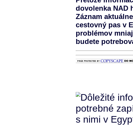
dovolenka NAD hľ
Záznam aktuálne a
cestovný pas v E
problémov mniajs
budete potrebov