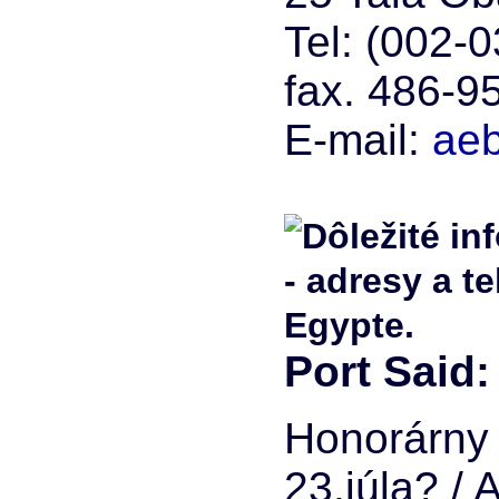
Tel: (002-
fax. 486-9
E-mail:
aeb
Port Said:
Honorárny 
23.júla? / 