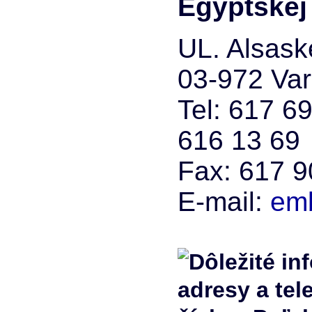
Egyptskej 
UL. Alsas
03-972 Va
Tel: 617 6
616 13 69
Fax: 617 9
E-mail:
em