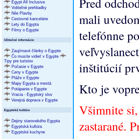
Pred odchod
Egypt All Inclusive
Voliteľné prehliadky
Nile Plavby
mali uvedomi
Cestovné kancelárie
Lety do Egypta
telefónne po
Filmy o Egypte
Užitočné informácie
veľvyslanect
Zaujímavé články o Egypte
Čo musíte vidieť v Egypte
Tipy pre turistov
inštitúcií p
Počasie v Egypte
Ceny v Egypte
Pláže v Egypte
Kto je vopr
Mapy Egypta a mestá
Potápanie v Egypte
Vracia - Egyptský slov
Verejná doprava v Egypte
Všimnite si,
Egyptská kultúra
zastarané. P
Dejiny starovekého Egypta
Egyptská kultúra
Egyptské kuchyne