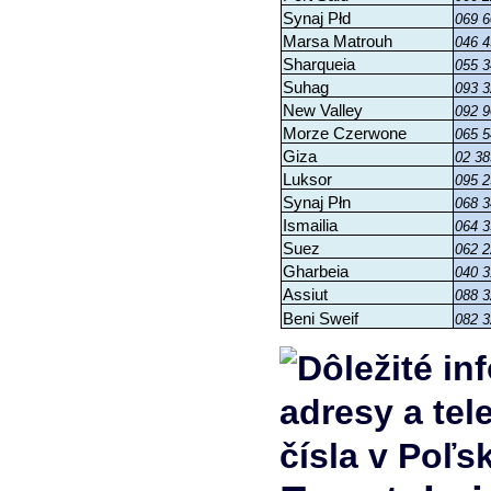
Synaj Płd
069 6
Marsa Matrouh
046 4
Sharqueia
055 3
Suhag
093 3
New Valley
092 9
Morze Czerwone
065 5
Giza
02 38
Luksor
095 2
Synaj Płn
068 3
Ismailia
064 3
Suez
062 2
Gharbeia
040 3
Assiut
088 3
Beni Sweif
082 3