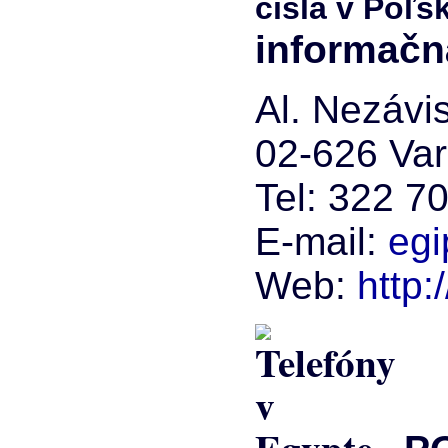
informačn
Al. Nezávi
02-626 Va
Tel: 322 7
E-mail:
egi
Web:
http: