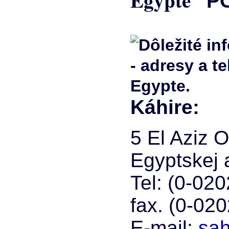
PO
Káhire:
5 El Aziz 
Egyptskej 
Tel: (0-02
fax. (0-02
E-mail:
sa