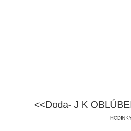
<<Doda- J K OBLÚ
HODINK