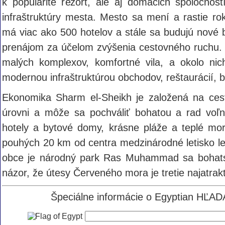
k popularite rezort, ale aj domácich spoločnos
infraštruktúry mesta. Mesto sa mení a rastie r
má viac ako 500 hotelov a stále sa budujú nové 
prenájom za účelom zvýšenia cestovného ruchu
malých komplexov, komfortné vila, a okolo nich
modernou infraštruktúrou obchodov, reštaurácií, 
Ekonomika Sharm el-Sheikh je založená na ces
úrovni a môže sa pochváliť bohatou a rad voľn
hotely a bytové domy, krásne pláže a teplé mo
pouhých 20 km od centra medzinárodné letisko le
obce je národný park Ras Muhammad sa bohatstv
názor, že útesy Červeného mora je tretie najatrakt
Špeciálne informácie o Egyptian HĽADA