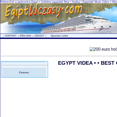
Referenčné a sprievodca Egypt • Unikátny egyptské filmy • Hudba • Egyptské Music Video • Hľa
..
::
::
::
::
...
Sponsor Links
KONTAKT
REKLAMA
ODKAZY
EGYPT VIDEA • • BES
Partneri: