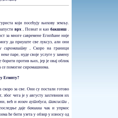
уриста који посећују њихову земљу.
врх
бакшиш
 напусти
, Познат и као
.
ост за многе савремене Египћане није
 могу да приуште све луксуз, али они
у сиромаштву
, Скоро на граници
неке паре, нуде своје услуге у замену
е борити против њих, јер је овај облик
а се помогне сиромашнима.
 у Египту?
 скоро за све. Они су постали готово
, због чега је у августу захтевним их
ани, већ и
возач аутобуса,
таксисти
,
последње даје
бакшиш
чак и упркос
има ће бити узета у обзир у износу од