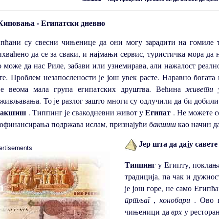
иповања - Египатски дневно
пћани су свесни чињенице да они могу зарадити на гомиле т
хваћено да се за сваки, и најмањи сервис, туристичка мора да
 може да нас Риле, забави или узнемирава, али нажалост реалн
те. Проблем незапослености је још увек расте. Наравно богата
не веома мала група египатских друштва. Већина
живети 
живљавања. То је разлог зашто многи су одлучили да би добили 
бакшиш
Египат
. Типпинг је свакодневни живот у
. Не можете с
офинансирања подржава ислам, признајући
бакшиш
као начин д
Јер шта да дају савете
ertisements
Типпинг
у Египту, поклања
традиција, па чак и дужност
је још горе, не само Египћ
пртљаг
,
конобари
. Ово 
чињеници да
врх
у ресторан