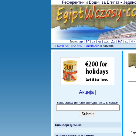
Референтни и Водич за Египат • Јединс
Језик:
ар
|
БГ
|
зх
|
хр
|
цсс
|
Да
|
НЛ
|
ср
|
Ф
..
::
::
::
::
Adverts
КОНТАКТ
ОГЛАС
ЛИНКОВИ
Акција
|
Нови ласт минуте понуда. Ваш Е-Маил:
Спонсоред Линкс
"
д
Заинтересовани у Египту