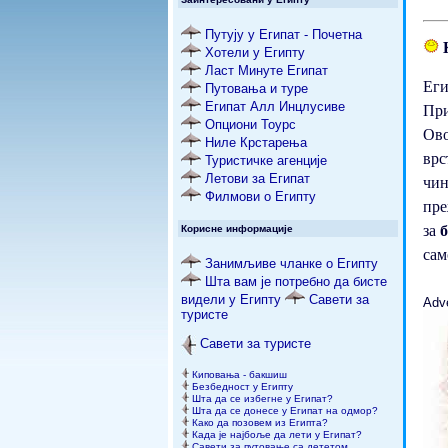
Путују у Египат - Почетна
К
Хотели у Египту
Ласт Минуте Египат
Еги
Путовања и туре
Египат Алл Инцлусиве
При
Опциони Тоурс
Ово
Ниле Крстарења
врс
Туристичке агенције
Летови за Египат
чи
Филмови о Египту
пре
за
Корисне информације
сам
Занимљиве чланке о Египту
Шта вам је потребно да бисте
видели у Египту
Савети за
Adv
туристе
Савети за туристе
Киповања - бакшиш
Безбедност у Египту
Шта да се избегне у Египат?
Шта да се донесе у Египат на одмор?
Како да позовем из Египта?
Када је најбоље да лети у Египат?
Савети за путовање са дететом