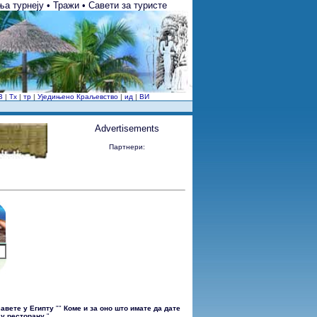
а турнеју • Тражи • Савети за туристе
В
|
Тх
|
тр
|
Уједињено Краљевство
|
ид
|
ВИ
Advertisements
Партнери:
 савете у Египту
""
Коме и за оно што имате да дате
а у ресторану
"