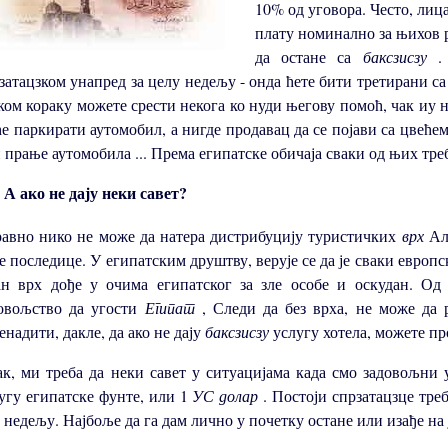
10% од уговора. Често, лиц
плату номинално за њихов р
да остане са
баксзисзу
затацзком унапред за целу недељу - онда ћете бити третирани 
ком кораку можете срести некога ко нуди његову помоћ, чак иу 
ће паркирати аутомобил, а нигде продавац да се појави са цвећем
 прање аутомобила ... Према египатске обичаја сваки од њих тре
А ако не дају неки савет?
авно нико не може да натера дистрибуцију туристичких
врх
Ал
е последице. У египатским друштву, верује се да је сваки европс
ан врх дође у очима египатског за зле особе и оскудан. О
овољство да угости
Египат
, Следи да без врха, не може да
енадити, дакле, да ако не дају
баксзисзу
услугу хотела, можете п
к, ми треба да неки савет у ситуацијама када смо задовољни
угу египатске фунте, или 1
УС долар
. Постоји спрзатацзце тре
1 недељу. Најбоље да га дам лично у почетку остане или изађе на 