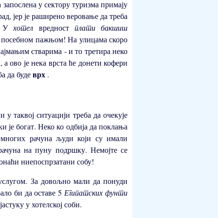
а запослена у сектору туризма примају
ад, јер је раширено веровање да треба
. У
хотел
вредност
плати бакшиш
са посебном пажњом! На улицама скоро
најмањим стварима - и то третира неко
, а ово је нека врста ће донети кофери
врх
ба да буде
.
и у таквој ситуацији треба да очекује
ки је богат. Неко ко одбија да поклања
д многих рачуна људи који су имали
 рачуна на пуну подршку. Немојте се
ронаћи ниепоспрзатани собу!
 услугом. За довољно мали да понуди
бало би да оставе 5
Египатских фунти
јастуку у хотелској соби.