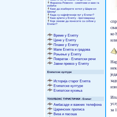
Фараона Ревенге - симптоми и како га
избећи
Како да изаберете хотел у Шарм ел
Шеику!
Када су најјефтинији пут у Египат?
Како купити у Египту - преговарању
спр
Које лекове да понесете са собом у
Египат?
сва
ко 
Време у Египту
или
Цене у Египту
Плаже у Египту
Мапе Египта и градова
Роњење у Египту
Повратак - Египатски речи
Нар
Јавни превоз у Египту
нек
Египатске културе
јед
зад
Историја старог Египта
Египатске културе
изн
Египатски кухиња
Ипа
ТООЛБОКС ТУРИСТИЧКИ - Египат
усл
Амбасаде и важних телефона
за 
Царинских прописа
Виза и пасоша