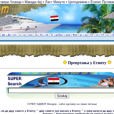
твени Чланци • Макади беј • Ласт Минуте • Целодневни • Египат Путовањ
и
|
фр
|
Де
|
ел-
|
и
|
ху
|
она
|
Ја
|
Ко
|
лв
|
То
|
добро
|
цом
|
Фри
|
рс
|
ру
|
СР
|
ск
|
СЛ
|
ес
|
С
Превртања у Египту
СУПЕР ОДМОР Финдер - наћи одговор на свако питање
а ли да дају савете у Египту
""
даје савете као високо у Египту
""
у којој валути да дају
бакшиш
""
Који проценат требало би да износи до врх