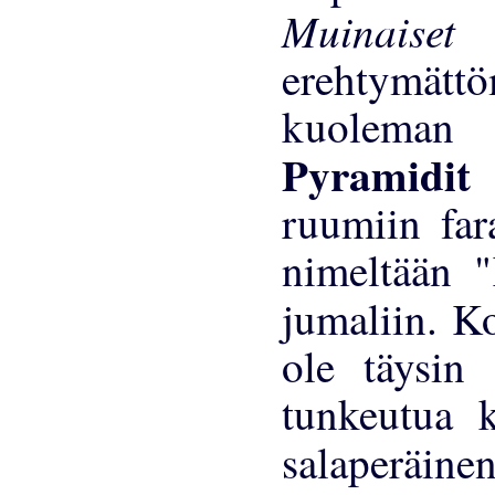
Muinaiset 
erehtymättöm
kuoleman
Pyramid
ruumiin far
nimeltään 
jumaliin. 
ole täysin s
tunkeutua k
salaperäi