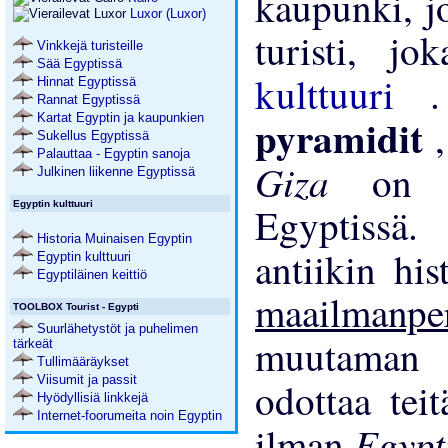
kaupunki, j
Luxor (Luxor)
turisti, j
Vinkkejä turisteille
Sää Egyptissä
kulttuuri
Hinnat Egyptissä
Rannat Egyptissä
pyramidit
Kartat Egyptin ja kaupunkien
Sukellus Egyptissä
Palauttaa - Egyptin sanoja
Giza
on 
Julkinen liikenne Egyptissä
Egyptin kulttuuri
Egyptissä
Historia Muinaisen Egyptin
antiikin hi
Egyptin kulttuuri
Egyptiläinen keittiö
maailmanpe
TOOLBOX Tourist - Egypti
Suurlähetystöt ja puhelimen
muutaman
tärkeät
Tullimääräykset
Viisumit ja passit
odottaa tei
Hyödyllisiä linkkejä
Internet-foorumeita noin Egyptin
Egypt
ilman