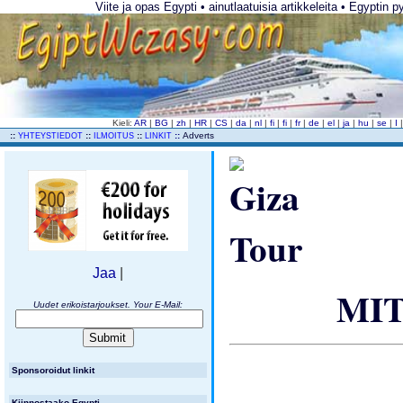
Viite ja opas Egypti • ainutlaatuisia artikkeleita • Egyptin p
Kieli:
AR
|
BG
|
zh
|
HR
|
CS
|
da
|
nl
|
fi
|
fi
|
fr
|
de
|
el
|
ja
|
hu
|
se
|
I
..
::
::
::
::
Adverts
YHTEYSTIEDOT
ILMOITUS
LINKIT
Jaa
|
MIT
Uudet erikoistarjoukset. Your E-Mail:
Sponsoroidut linkit
Kiinnostaako Egypti