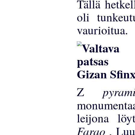
Tällä hetke
oli tunkeut
vaurioitua.
pyra
Z
monumenta
leijona löy
Farao
, Luu