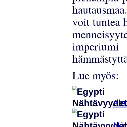
hautausmaa
voit tuntea 
menneisyy
imperium
hämmästyttäv
Lue myös:
Ale
Näh