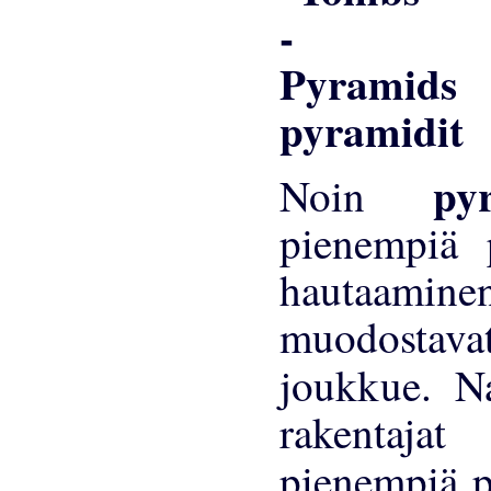
R
pyramidit
py
Noin
pienempiä 
hautaamine
muodostavat
joukkue. N
rakentajat
pienempiä p