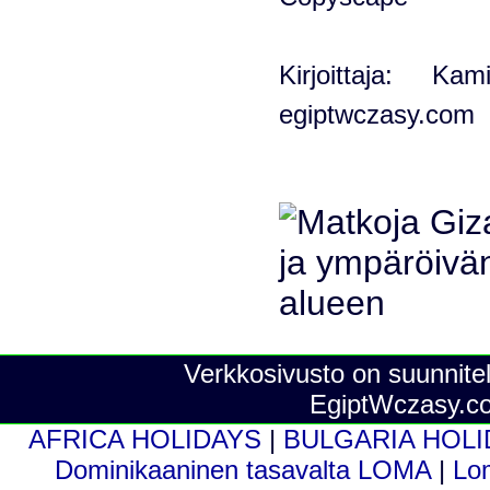
Kirjoittaja: K
egiptwczasy.com
Verkkosivusto on suunnitel
EgiptWczasy.c
AFRICA HOLIDAYS
|
BULGARIA HOL
Dominikaaninen tasavalta LOMA
|
Lo