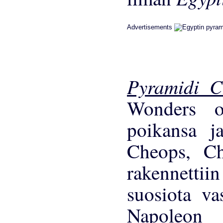
Advertisements
Pyramidi 
Wonders 
poikansa j
Cheops, Ch
rakennettii
suosiota vas
Napoleon 