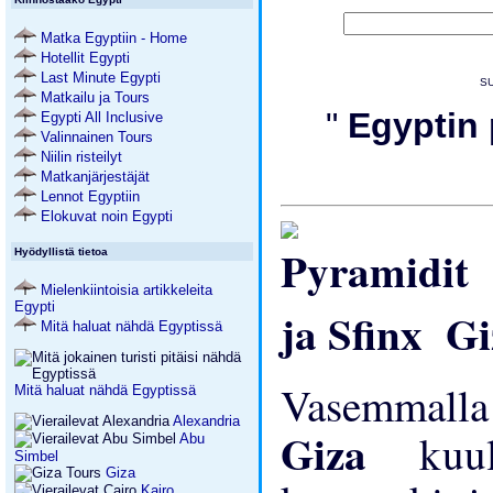
Matka Egyptiin - Home
Hotellit Egypti
Last Minute Egypti
SU
Matkailu ja Tours
"
Egyptin
Egypti All Inclusive
Valinnainen Tours
Niilin risteilyt
Matkanjärjestäjät
Lennot Egyptiin
Elokuvat noin Egypti
Hyödyllistä tietoa
Mielenkiintoisia artikkeleita
Egypti
Gi
Mitä haluat nähdä Egyptissä
Vasemmalla 
Mitä haluat nähdä Egyptissä
Alexandria
Giza
kuu
Abu
Simbel
Giza
Kairo