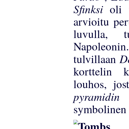
Sfinksi
oli
arvioitu per
luvulla, t
Napoleonin
D
tulvillaan
korttelin 
louhos, jos
pyramidi
symbolinen 