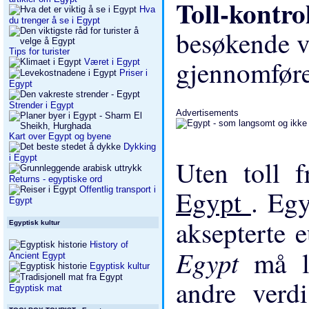
Toll-kontro
Hva
du trenger å se i Egypt
besøkende v
Tips for turister
gjennomføre
Været i Egypt
Priser i
Egypt
Strender i Egypt
Advertisements
Kart over Egypt og byene
Dykking
i Egypt
Uten toll f
Returns - egyptiske ord
Offentlig transport i
Egypt
. Egy
Egypt
aksepterte 
Egyptisk kultur
History of
Egypt
må l
Ancient Egypt
Egyptisk kultur
andre verdi
Egyptisk mat