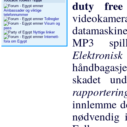
duty fre
TOOLBOX TOURIST - Egypt
Ambassader og viktige
videokamera
telefonnummer
Tollregler
Visum og
datamaskine
pass
Nyttige linker
Internett-
MP3 spill
fora om Egypt
Elektronisk
håndbagasjen
skadet und
rapporteri
innlemme 
nødvendig i