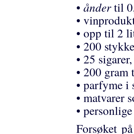
ånder
•
til 
• vinprodukte
• opp til 2 li
• 200 stykk
• 25 sigarer,
• 200 gram 
• parfyme i
• matvarer s
• personlige
Forsøket på