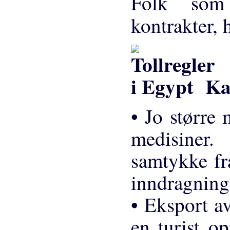
Folk som 
kontrakter, h
Kan
• Jo større 
medisiner.
samtykke fr
inndragning
• Eksport av
en turist o