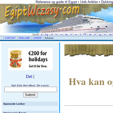
Referanse og guide til Egypt • Unik Artikler • Dykking 
Språk:
ar
|
bg
|
zh
|
hr
|
cs
|
da
|
nl
|
no
|
fi
|
FR
|
de
|
el
|
og
|
hu
|
de
..
::
::
::
::
Adverts
KONTAKT
REKLAME
LINKER
Hva kan og
Del
|
Nytt Siste liten-tilbud. Din e-post:
Sponsede Lenker
Interessert i Egypt