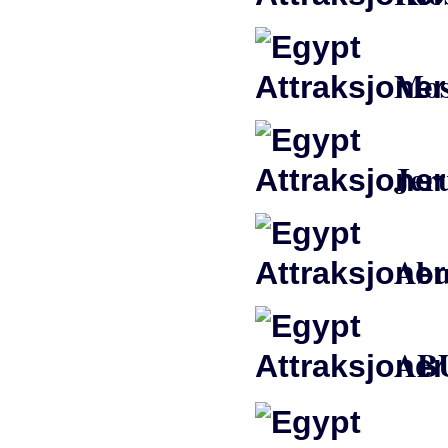
Mos
Jeru
Abu
ABU