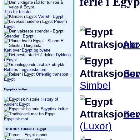
ferie i Egyp
Tips for turister
Været i Egypt
Priser i
Egypt
Strender i Egypt
Ale
Kart over Egypt og byene
Dykking
i Egypt
Returns - egyptiske ord
Sev
Offentlig transport i
Egypt
Simbel
Egyptisk kultur
History of
Ancient Egypt
Egyptisk kultur
Sev
Egyptisk mat
(Luxor)
TOOLBOX TOURIST - Egypt
Ambassader og viktige