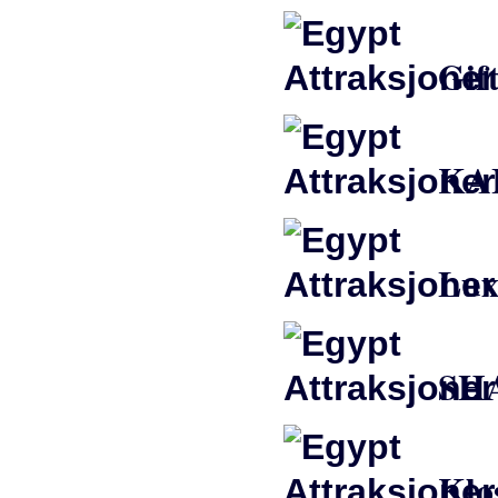
Gif
KA
Luxo
SHA
Klos