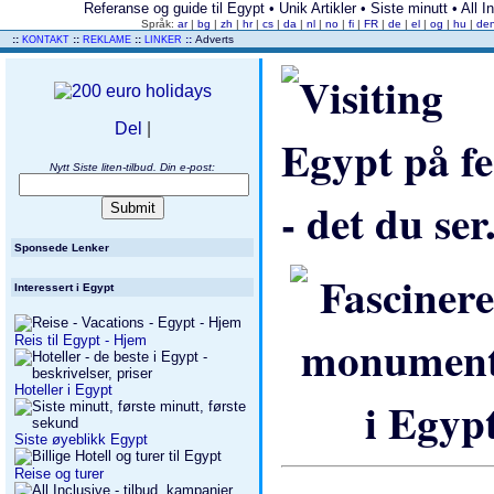
Referanse og guide til Egypt • Unik Artikler • Siste minutt • All I
Språk:
ar
|
bg
|
zh
|
hr
|
cs
|
da
|
nl
|
no
|
fi
|
FR
|
de
|
el
|
og
|
hu
|
de
..
::
::
::
::
Adverts
KONTAKT
REKLAME
LINKER
Del
|
Nytt Siste liten-tilbud. Din e-post:
Sponsede Lenker
Interessert i Egypt
Reis til Egypt - Hjem
Hoteller i Egypt
Siste øyeblikk Egypt
Reise og turer