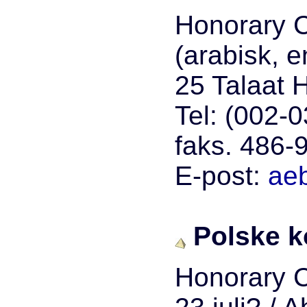
Honorary C
(arabisk, e
25 Talaat H
Tel: (002-
faks. 486-
E-post:
ae
Polske ko
Honorary C