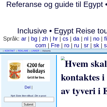
Referanse og guide til Egypt • 
Inclusive • Egypt Reise tou
Språk:
ar
|
bg
|
zh
|
hr
|
cs
|
da
|
nl
|
no
|
f
com
|
Fre
|
ro
|
ru
|
sr
|
sk
|
s
..
::
::
::
::
Adverts
KONTAKT
REKLAME
LINKER
Del
|
Nytt Siste liten-tilbud. Din e-post: