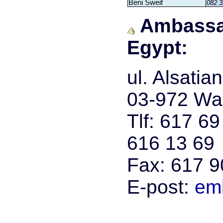
Beni Sweif
082 3
Ambassad
Egypt:
ul. Alsatia
03-972 Wa
Tlf: 617 6
616 13 69
Fax: 617 9
E-post:
em