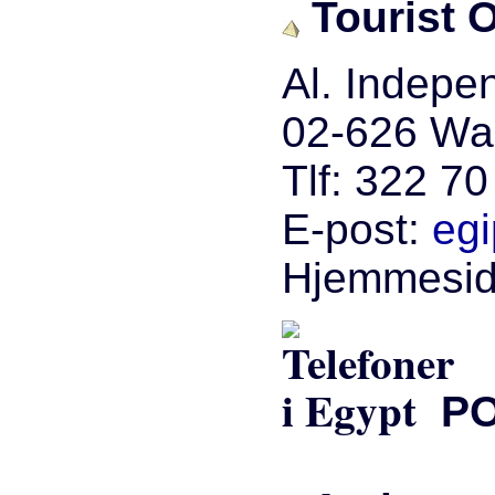
Tourist O
Al. Indepe
02-626 Wa
Tlf: 322 70
E-post:
egi
Hjemmesi
PO