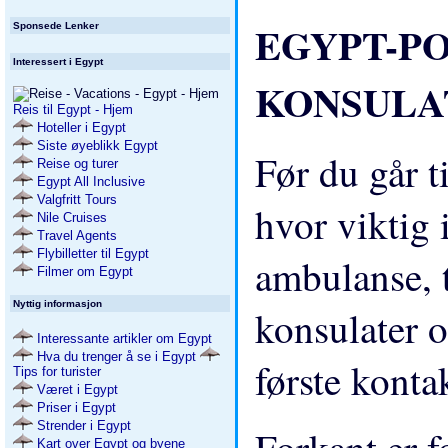
EGYPT-POL
Sponsede Lenker
Interessert i Egypt
KONSULATE
Reis til Egypt - Hjem
Hoteller i Egypt
Siste øyeblikk Egypt
Før du går t
Reise og turer
Egypt All Inclusive
Valgfritt Tours
hvor viktig 
Nile Cruises
Travel Agents
Flybilletter til Egypt
ambulanse, 
Filmer om Egypt
Nyttig informasjon
konsulater o
Interessante artikler om Egypt
Hva du trenger å se i Egypt
første konta
Tips for turister
Været i Egypt
Priser i Egypt
Strender i Egypt
Forkant er 
Kart over Egypt og byene