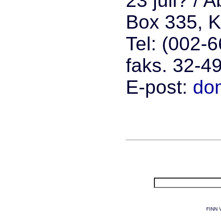
23 juli? / 
Box 335, 
Tel: (002-
faks. 32-4
E-post:
do
FINN 