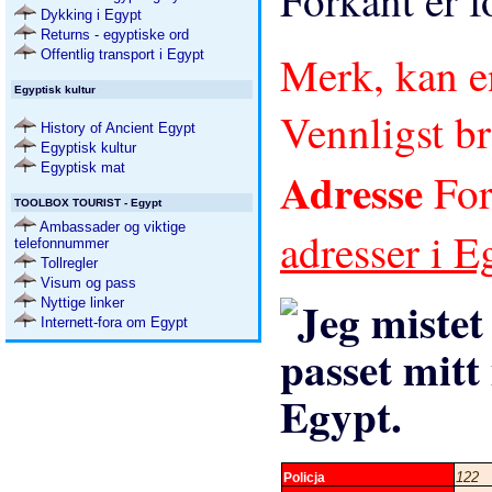
Dykking i Egypt
Returns - egyptiske ord
Merk, kan en
Offentlig transport i Egypt
Egyptisk kultur
Vennligst b
History of Ancient Egypt
Egyptisk kultur
Egyptisk mat
Adresse
For
TOOLBOX TOURIST - Egypt
Ambassader og viktige
adresser i 
telefonnummer
Tollregler
Visum og pass
Nyttige linker
Internett-fora om Egypt
122
Policja