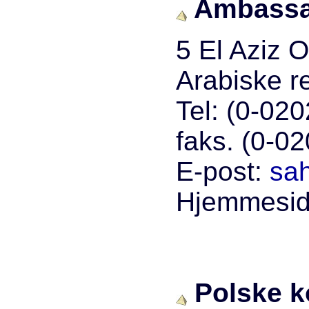
Ambassad
5 El Aziz 
Arabiske r
Tel: (0-02
faks. (0-0
E-post:
sa
Hjemmesi
Polske ko