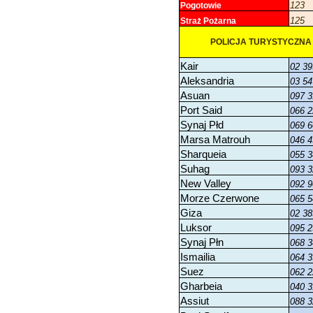
123
Pogotowie
125
Straż Pożarna
POLICJA TURYSTYCZNA
Kair
02 39
Aleksandria
03 54
Asuan
097 3
Port Said
066 2
Synaj Płd
069 6
Marsa Matrouh
046 4
Sharqueia
055 3
Suhag
093 3
New Valley
092 9
Morze Czerwone
065 5
Giza
02 38
Luksor
095 2
Synaj Płn
068 3
Ismailia
064 3
Suez
062 2
Gharbeia
040 3
Assiut
088 3