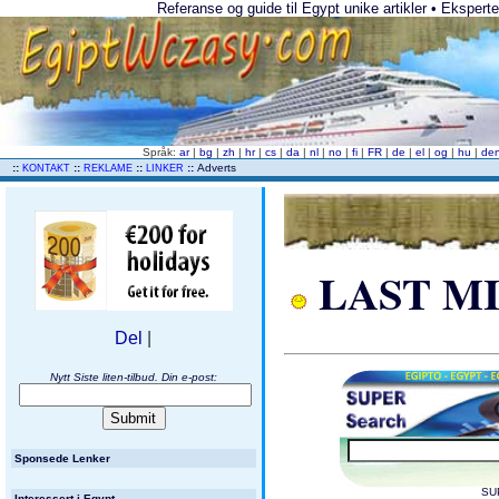
Referanse og guide til Egypt unike artikler • Eksperter 
Språk:
ar
|
bg
|
zh
|
hr
|
cs
|
da
|
nl
|
no
|
fi
|
FR
|
de
|
el
|
og
|
hu
|
de
..
::
::
::
::
Adverts
KONTAKT
REKLAME
LINKER
LAST MIN
Del
|
Nytt Siste liten-tilbud. Din e-post:
Sponsede Lenker
SU
Interessert i Egypt