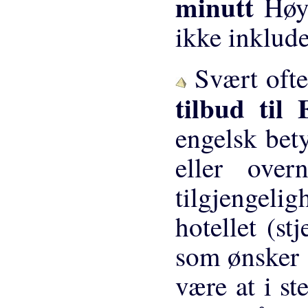
minutt
Høy
ikke inklude
Svært ofte 
tilbud til
engelsk bety
eller ove
tilgjengeli
hotellet (st
som ønsker å
være at i st