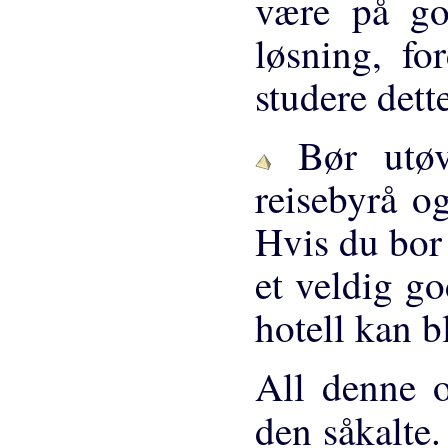
være på go
løsning, fo
studere dette
Bør utøve
reisebyrå og
Hvis du bor 
et veldig go
hotell kan bl
All denne 
den såkalte