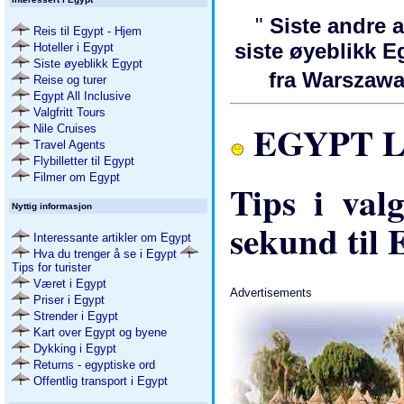
"
Siste andre a
Reis til Egypt - Hjem
siste øyeblikk 
Hoteller i Egypt
Siste øyeblikk Egypt
fra Warszaw
Reise og turer
Egypt All Inclusive
Valgfritt Tours
EGYPT LA
Nile Cruises
Travel Agents
Flybilletter til Egypt
Filmer om Egypt
Tips i valg
Nyttig informasjon
sekund til 
Interessante artikler om Egypt
Hva du trenger å se i Egypt
Tips for turister
Været i Egypt
Advertisements
Priser i Egypt
Strender i Egypt
Kart over Egypt og byene
Dykking i Egypt
Returns - egyptiske ord
Offentlig transport i Egypt