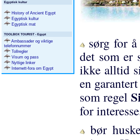
Egyptisk kultur
History of Ancient Egypt
Egyptisk kultur
Egyptisk mat
TOOLBOX TOURIST - Egypt
sørg for å 
Ambassader og viktige
telefonnummer
det som er 
Tollregler
Visum og pass
Nyttige linker
ikke alltid 
Internett-fora om Egypt
en garantert
S
som regel
for interesse
bør huske 