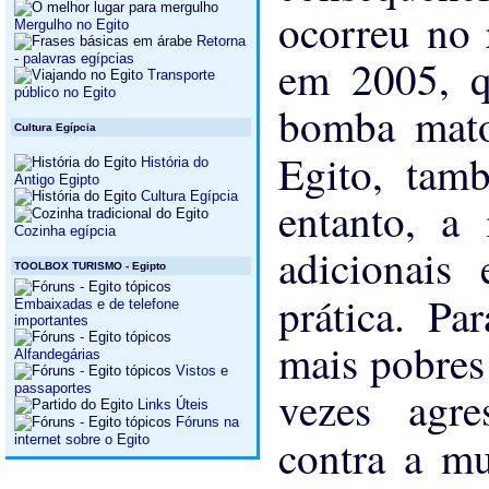
ocorreu no 
Mergulho no Egito
Retorna
- palavras egípcias
em 2005, q
Transporte
público no Egito
bomba mato
Cultura Egípcia
Egito, ta
História do
Antigo Egipto
Cultura Egípcia
entanto, a 
Cozinha egípcia
adicionais 
TOOLBOX TURISMO - Egipto
prática. Pa
Embaixadas e de telefone
importantes
mais pobres
Alfandegárias
Vistos e
passaportes
vezes agr
Links Úteis
Fóruns na
contra a mu
internet sobre o Egito