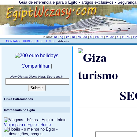
Guia de referência e para o Egito • artigos exclusivos • Segurança
Idioma:
ar
|
bg
|
zh
|
hr
|
cs
|
da
|
nl
|
en
|
fi
|
fr
|
de
|
el
|
e
|
hu
|
el
..
::
::
::
::
Adverts
CONTATO
PUBLICIDADE
LINKS
Compartilhar
|
New Ofertas Última Hora. Seu e-mail:
SE
Links Patrocinados
Interessado no Egito
Viajar para o Egito - Home