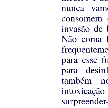
nunca vam
consomem e
invasão de 
Não coma fr
frequente
para esse f
para desin
também no
intoxicaçã
surpreend