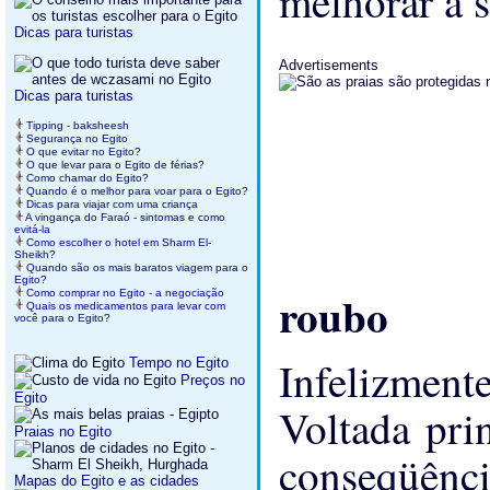
melhorar a 
Dicas para turistas
Advertisements
Dicas para turistas
Tipping - baksheesh
Segurança no Egito
O que evitar no Egito?
O que levar para o Egito de férias?
Como chamar do Egito?
Quando é o melhor para voar para o Egito?
Dicas para viajar com uma criança
A vingança do Faraó - sintomas e como
evitá-la
Como escolher o hotel em Sharm El-
Sheikh?
Quando são os mais baratos viagem para o
Egito?
roubo
Como comprar no Egito - a negociação
Quais os medicamentos para levar com
você para o Egito?
Infelizment
Tempo no Egito
Preços no
Egito
Voltada pri
Praias no Egito
conseqüên
Mapas do Egito e as cidades