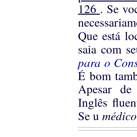
126
. Se vo
necessariam
Que está lo
saia com s
para o Con
É bom tam
Apesar de 
Inglês flue
médic
Se u